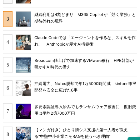
継続利用は4割どまり M365 Copilotが「効く業務」と
期待外れの境界
Claude Codeでは「エージェントを作るな、スキルを作
れ」 Anthropicが示すAI構築術
Broadcom値上げで加速するVMware移行 HPE幹部が
明かすAI時代の備え
沖縄電力、Notes脱却で年1万5000時間減 kintone市民
開発を安全に広げた6手
多要素認証導入済みでもランサムウェア被害に 復旧費
用は平均2億7000万円
【マンガ付き】ひとり情シス支援の第一人者が教え
る”中堅中小企業こそRAGを使うべき理由”