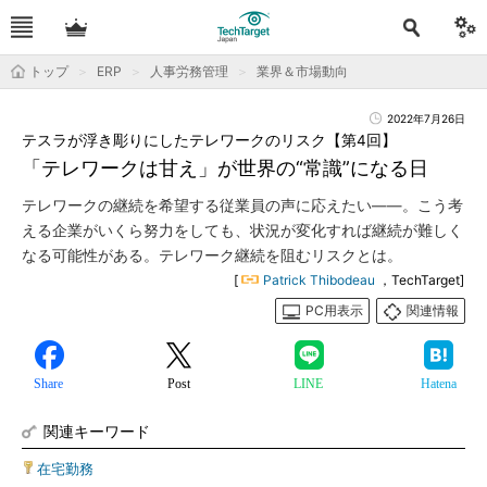
トップ
ERP
人事労務管理
業界＆市場動向
2022年7月26日
テスラが浮き彫りにしたテレワークのリスク【第4回】
「テレワークは甘え」が世界の“常識”になる日
テレワークの継続を希望する従業員の声に応えたい――。こう考
える企業がいくら努力をしても、状況が変化すれば継続が難しく
なる可能性がある。テレワーク継続を阻むリスクとは。
[
Patrick Thibodeau
，TechTarget]
PC用表示
関連情報
Share
Post
LINE
Hatena
関連キーワード
在宅勤務