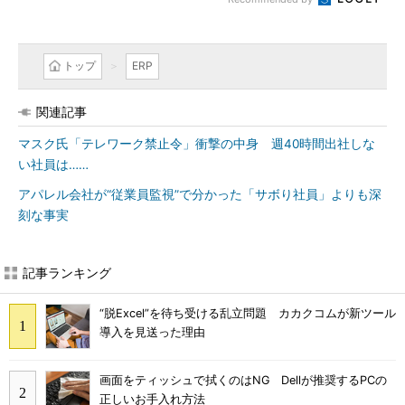
トップ
ERP
関連記事
マスク氏「テレワーク禁止令」衝撃の中身 週40時間出社しな
い社員は……
アパレル会社が“従業員監視”で分かった「サボり社員」よりも深
刻な事実
記事ランキング
“脱Excel”を待ち受ける乱立問題 カカクコムが新ツール
導入を見送った理由
画面をティッシュで拭くのはNG Dellが推奨するPCの
正しいお手入れ方法