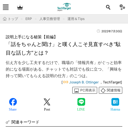
トップ
ERP
人事労務管理
運用＆Tips
2022年7月30日
説明上手になる秘策【前編】
「話をちゃんと聞け」と嘆く人こそ見直すべき“駄
目な話し方”とは？
伝え方を少し工夫するだけで、職場の「情報共有」がぐっと効率
的になる場面がある。チャットでも対話でも役に立つ、「興味を
持って聞いてもらえる説明の仕方」のこつは。
[
Joseph B. Ottinger
，TechTarget]
PC用表示
関連情報
Share
Post
LINE
Hatena
関連キーワード