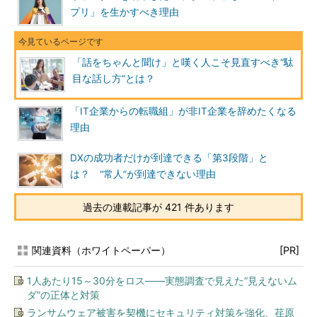
プリ」を生かすべき理由
「話をちゃんと聞け」と嘆く人こそ見直すべき“駄
目な話し方”とは？
「IT企業からの転職組」が非IT企業を辞めたくなる
理由
DXの成功者だけが到達できる「第3段階」と
は？ “常人”が到達できない理由
過去の連載記事が 421 件あります
関連資料（ホワイトペーパー）
[PR]
1人あたり15～30分をロス――実態調査で見えた“見えないム
ダ”の正体と対策
ランサムウェア被害を契機にセキュリティ対策を強化、荏原