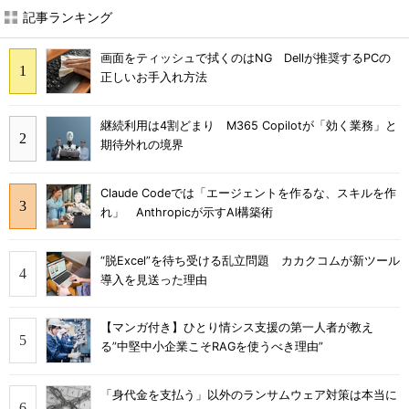
記事ランキング
画面をティッシュで拭くのはNG Dellが推奨するPCの
正しいお手入れ方法
継続利用は4割どまり M365 Copilotが「効く業務」と
期待外れの境界
Claude Codeでは「エージェントを作るな、スキルを作
れ」 Anthropicが示すAI構築術
“脱Excel”を待ち受ける乱立問題 カカクコムが新ツール
導入を見送った理由
【マンガ付き】ひとり情シス支援の第一人者が教え
る”中堅中小企業こそRAGを使うべき理由”
「身代金を支払う」以外のランサムウェア対策は本当に