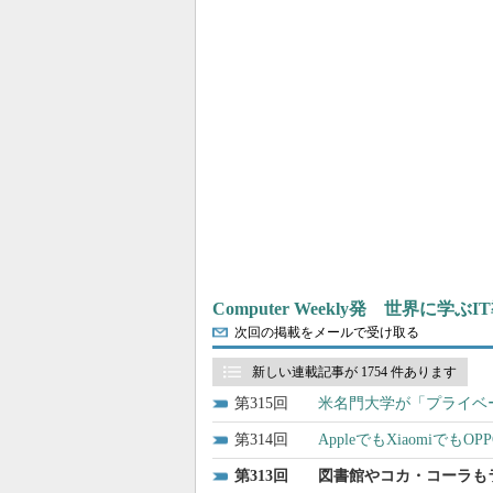
Computer Weekly発 世界に学
次回の掲載をメールで受け取る
新しい連載記事が 1754 件あります
315
米名門大学が「プライベー
314
AppleでもXiaomiで
313
図書館やコカ・コーラも