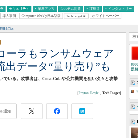
フラ
セキュリティ
業務アプリ
システム開発
IT経営
インダストリー
導入事例
Computer Weekly日本語版
ホワイトペーパー
TechTarget.AI
AI
経営とIT
医療IT
中堅・中小企業とIT
教育IT
運用＆Tips
】
コーラもランサムウェア
流出データ“量り売り”も
80
題
いる。攻撃者は、Coca-Colaや公共機関を狙い次々と攻撃
[
Peyton Doyle
，
TechTarget
]
ル通知