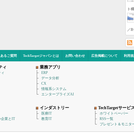
ト構
／B
くあるご質問
TechTargetジャパンとは
お問い合わせ
広告掲載について
利用規
ティ
業務アプリ
ティ
ERP
データ分析
CX
情報系システム
エンタープライズAI
インダストリー
TechTargetサービ
医療IT
ホワイトペーパー
企業とIT
教育IT
RSS一覧
プレゼント＆モニタ