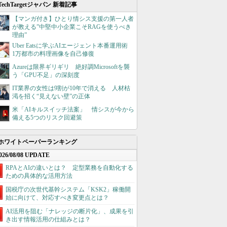
TechTargetジャパン 新着記事
【マンガ付き】ひとり情シス支援の第一人者
が教える”中堅中小企業こそRAGを使うべき
理由”
Uber Eatsに学ぶAIエージェント本番運用術
1万都市の料理画像を自己修復
Azureは限界ギリギリ 絶好調Microsoftを襲
う「GPU不足」の深刻度
IT業界の女性は9割が10年で消える 人材枯
渇を招く“見えない壁”の正体
米「AIキルスイッチ法案」 情シスが今から
備える5つのリスク回避策
ホワイトペーパーランキング
026/08/08 UPDATE
RPAとAIの違いとは？ 定型業務を自動化する
ための具体的な活用方法
国税庁の次世代基幹システム「KSK2」稼働開
始に向けて、対応すべき変更点とは？
AI活用を阻む「ナレッジの断片化」、成果を引
き出す情報活用の仕組みとは？