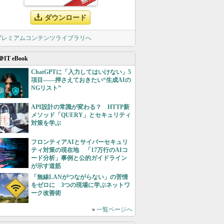
ダウンロード
 プレミアムコンテンツライブラリへ
＠IT eBook
ChatGPTに「入力してはいけない」5
項目――押さえておきたい“生成AIの
NGリスト”
API設計の常識が変わる？ HTTP新
メソッド「QUERY」とセキュリティ
対策を学ぶ
フロンティアAIとサイバーセキュリ
ティ対策の現在地 「17万行のAIコ
ード分析」事例と公的ガイドライン
が示す道筋
「無線LANがつながらない」の苦情
をゼロに 3つの現場に学ぶネットワ
ーク改善術
»
一覧ページへ