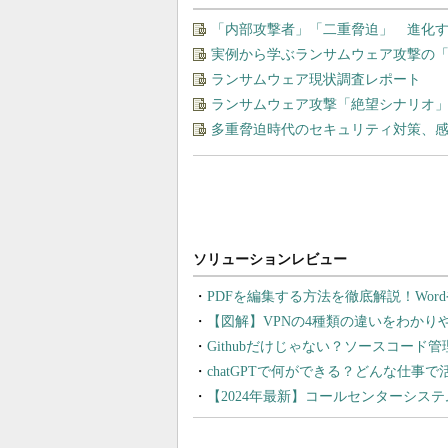
「内部攻撃者」「二重脅迫」 進化
実例から学ぶランサムウェア攻撃の
ランサムウェア現状調査レポート
ランサムウェア攻撃「絶望シナリオ
多重脅迫時代のセキュリティ対策、
PDFを編集する方法を徹底解説！Wor
【図解】VPNの4種類の違いをわか
Githubだけじゃない？ソースコード
chatGPTで何ができる？どんな仕事
【2024年最新】コールセンターシス