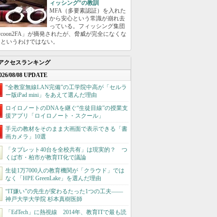
ィッシング”の教訓
MFA（多要素認証）を入れた
から安心という常識が崩れ去
っている。フィッシング集団
ycoon2FA」が摘発されたが、脅威が完全になくな
たというわけではない。
アクセスランキング
026/08/08 UPDATE
“全教室無線LAN完備”の工学院中高が「セルラ
ー版iPad mini」をあえて選んだ理由
ロイロノートのDNAを継ぐ“生徒目線”の授業支
援アプリ「ロイロノート・スクール」
手元の教材をそのまま大画面で表示できる「書
画カメラ」10選
「タブレット40台を全校共有」は現実的？ つ
くば市・柏市が教育IT化で議論
生徒1万7000人の教育機関が「クラウド」では
なく「HPE GreenLake」を選んだ理由
“IT嫌い”の先生が変わるたった1つの工夫――
神戸大学大学院 杉本真樹医師
「EdTech」に熱視線 2014年、教育ITで最も読