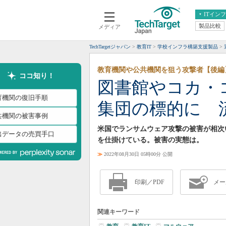
ITイン
製品比較
メディア
クラウド
エンタープライズ
ERP
仮想化
TechTargetジャパン
教育IT
学校インフラ構築支援製品
データ分析
サーバ＆ストレージ
教育機関や公共機関を狙う攻撃者【後編
CX
スマートモバイル
ココ知り！
図書館やコカ・
情報系システム
ネットワーク
育機関の復旧手順
集団の標的に 
システム運用管理
共機関の被害事例
米国でランサムウェア攻撃の被害が相次いで
出データの売買手口
を仕掛けている。被害の実態は。
≫
2022年08月30日 05時00分 公開
印刷／PDF
メー
関連キーワード