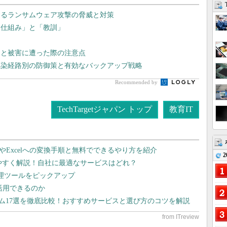
するランサムウェア攻撃の脅威と対策
「仕組み」と「教訓」
」と被害に遭った際の注意点
感染経路別の防御策と有効なバックアップ戦略
Recommended by
TechTargetジャパン トップ
教育IT
dやExcelへの変換手順と無料でできるやり方を紹介
2
りやすく解説！自社に最適なサービスはどれ？
管理ツールをピックアップ
で活用できるのか
テム17選を徹底比較！おすすめサービスと選び方のコツを解説