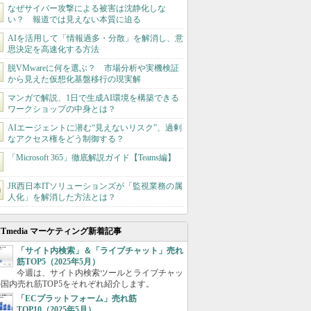
なぜサイバー攻撃による被害は沈静化しな
い？ 報道では見えない本質に迫る
AIを活用して「情報過多・分散」を解消し、意
思決定を高速化する方法
脱VMwareに何を選ぶ？ 市場分析や実機検証
から見えた仮想化基盤移行の現実解
マンガで解説、1日で生成AI環境を構築できる
ワークショップの中身とは？
AIエージェントに潜む“見えないリスク”、過剰
なアクセス権をどう制御する？
「Microsoft 365」徹底解説ガイド【Teams編】
JR西日本ITソリューションズが「監視業務の属
人化」を解消した方法とは？
ITmedia マーケティング新着記事
「サイト内検索」＆「ライブチャット」売れ
筋TOP5（2025年5月）
今週は、サイト内検索ツールとライブチャッ
国内売れ筋TOP5をそれぞれ紹介します。
「ECプラットフォーム」売れ筋
TOP10（2025年5月）