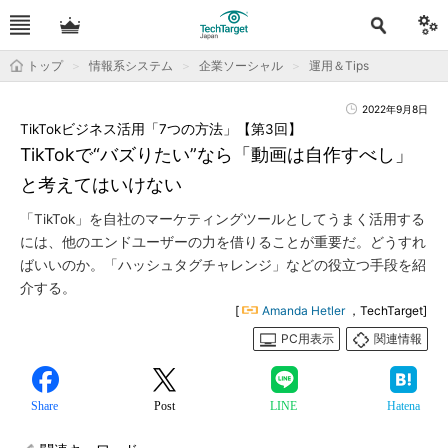
トップ
情報系システム
企業ソーシャル
運用＆Tips
2022年9月8日
TikTokビジネス活用「7つの方法」【第3回】
TikTokで“バズりたい”なら「動画は自作すべし」
と考えてはいけない
「TikTok」を自社のマーケティングツールとしてうまく活用する
には、他のエンドユーザーの力を借りることが重要だ。どうすれ
ばいいのか。「ハッシュタグチャレンジ」などの役立つ手段を紹
介する。
[
Amanda Hetler
，TechTarget]
PC用表示
関連情報
Share
Post
LINE
Hatena