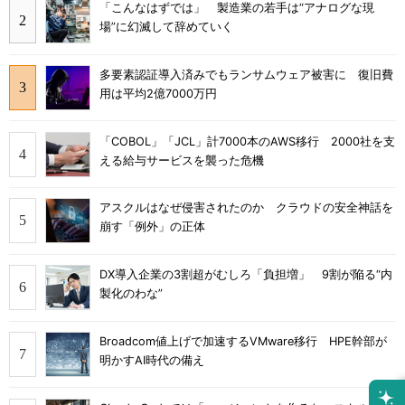
「こんなはずでは」 製造業の若手は“アナログな現
場”に幻滅して辞めていく
多要素認証導入済みでもランサムウェア被害に 復旧費
用は平均2億7000万円
「COBOL」「JCL」計7000本のAWS移行 2000社を支
える給与サービスを襲った危機
アスクルはなぜ侵害されたのか クラウドの安全神話を
崩す「例外」の正体
DX導入企業の3割超がむしろ「負担増」 9割が陥る“内
製化のわな”
Broadcom値上げで加速するVMware移行 HPE幹部が
明かすAI時代の備え