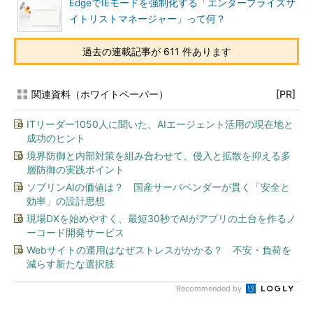
EdgeでIEモードを強制化する「エンタープライズサ
イトリストマネージャー」って何？
過去の連載記事が 611 件あります
関連資料（ホワイトペーパー）
[PR]
ITリーダー1050人に聞いた、AIエージェント活用の現在地と
成功のヒント
境界防御と内部対策を組み合わせて、侵入と拡散を抑える多
層防御の実践ポイント
ソブリンAIの価値は？ 国産サーバベンダーが貫く「安全と
効率」の設計思想
現場DXを始めやすく、最短30秒でAIがアプリの土台を作るノ
ーコード開発サービス
Webサイトの運用はなぜストレスがかかる？ 不安・負荷を
減らす新たな選択肢
Recommended by