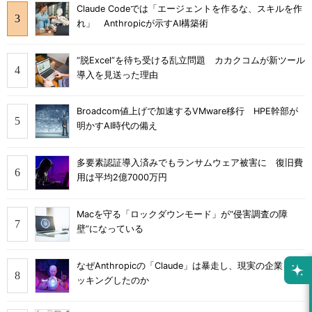
Claude Codeでは「エージェントを作るな、スキルを作
れ」 Anthropicが示すAI構築術
“脱Excel”を待ち受ける乱立問題 カカクコムが新ツール
導入を見送った理由
Broadcom値上げで加速するVMware移行 HPE幹部が
明かすAI時代の備え
多要素認証導入済みでもランサムウェア被害に 復旧費
用は平均2億7000万円
Macを守る「ロックダウンモード」が“侵害調査の障
壁”になっている
なぜAnthropicの「Claude」は暴走し、現実の企業をハ
ッキングしたのか