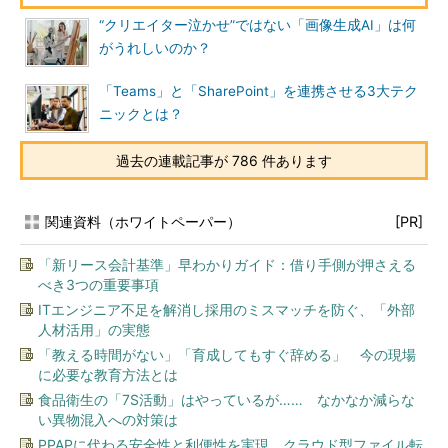
“クリエイター泣かせ”ではない「画像生成AI」は何
がうれしいのか？
「Teams」と「SharePoint」を連携させる3大テク
ニックとは？
過去の連載記事が 786 件あります
関連資料（ホワイトペーパー）
[PR]
「新リース会計基準」早わかりガイド：借り手側が押さえる
べき3つの重要事項
ITエンジニア不足を解消し採用のミスマッチを防ぐ、「外部
人材活用」の実態
「教える時間がない」「育成してもすぐ辞める」 今の現場
に必要な教育方法とは
食品衛生の「7S活動」はやっているが…… なかなか減らな
い異物混入への対策は
PPAPに代わる安全性と利便性を実現、クラウド型ファイル転