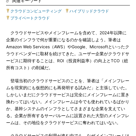
関連キーワード
クラウドコンピューティング
|
ハイブリッドクラウド
|
プライベートクラウド
クラウドサービスやメインフレームを含めて、2024年以降に
企業のインフラで何が重要になるのかを確認しよう。筆者は
Amazon Web Services（AWS）やGoogle、Microsoftといったク
ラウドベンダーに取材を続けてきた。ユーザー企業がクラウドサ
ービスに期待することは、ROI（投資利益率）の向上とTCO（総
所有コスト）の削減だ。
登場当初のクラウドサービスのことを、筆者は「メインフレー
ムを現実的にも仮想的にも再発明する試みだ」と主張していた。
しかしいまだにクラウドサービスは完全にメインフレームに置き
換わってはいない。メインフレームは今でも使われているばかり
か、基幹システムのインフラとしてさまざまな企業を支えてい
る。企業が所有するサーバルームに設置された大型のメインフレ
ームは、その地位をクラウドサービスに奪われてはいない。
クラウドサービスの利用が進む中でも、なぜメインフレームは