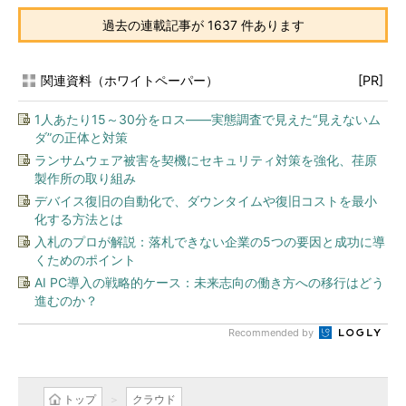
過去の連載記事が 1637 件あります
関連資料（ホワイトペーパー）
[PR]
1人あたり15～30分をロス――実態調査で見えた“見えないム
ダ”の正体と対策
ランサムウェア被害を契機にセキュリティ対策を強化、荏原
製作所の取り組み
デバイス復旧の自動化で、ダウンタイムや復旧コストを最小
化する方法とは
入札のプロが解説：落札できない企業の5つの要因と成功に導
くためのポイント
AI PC導入の戦略的ケース：未来志向の働き方への移行はどう
進むのか？
Recommended by
トップ
クラウド