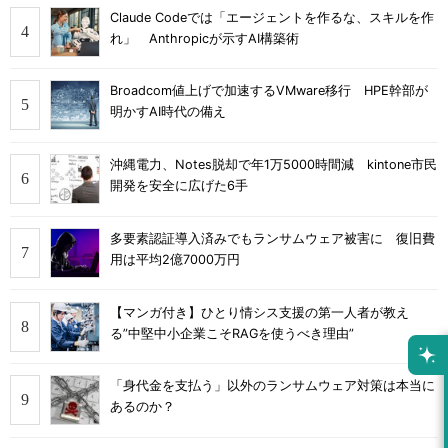
Claude Codeでは「エージェントを作るな、スキルを作
れ」 Anthropicが示すAI構築術
Broadcom値上げで加速するVMware移行 HPE幹部が
明かすAI時代の備え
沖縄電力、Notes脱却で年1万5000時間減 kintone市民
開発を安全に広げた6手
多要素認証導入済みでもランサムウェア被害に 復旧費
用は平均2億7000万円
【マンガ付き】ひとり情シス支援の第一人者が教え
る”中堅中小企業こそRAGを使うべき理由”
「身代金を支払う」以外のランサムウェア対策は本当に
あるのか？