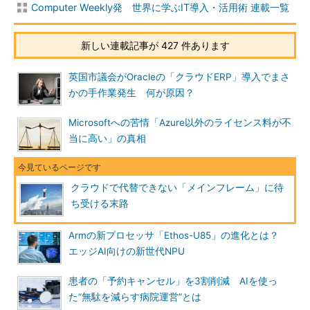
Computer Weekly発 世界に学ぶIT導入・活用術 連載一覧
新しい連載記事が 427 件あります
英国市議会がOracleの「クラウドERP」導入でまさ
かの手作業発生 何が原因？
Microsoftへの苦情「Azure以外のライセンス料が不
当に高い」の真相
クラウドで代替できない「メインフレーム」に待
ち受ける末路
Armの新プロセッサ「Ethos-U85」の進化とは？
エッジAI向けの新世代NPU
患者の「予約キャンセル」を3割削減 AIを使っ
た“無駄を減らす病院運営”とは