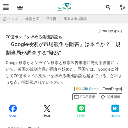
トップ
経営とIT
IT投資
業界＆市場動向
2025年1月17日
70億ポンドを求める集団訴訟も
「Google検索が市場競争を阻害」は本当か？ 規
制当局が調査する“疑惑”
Google検索がオンライン検索と検索広告市場に与える影響につ
いて、英国の規制当局が調査を始めた。同国では、Googleに対
して70億ポンドの支払いを求める集団訴訟も起きている。どのよ
うな点が問題視されているのか。
[
Cliff Saran
，TechTarget]
PC用表示
関連情報
Share
Post
LINE
Hatena