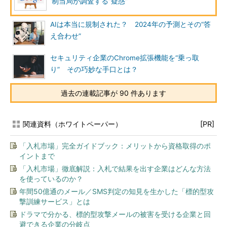
制当局が調査する“疑惑”
AIは本当に規制された？ 2024年の予測とその“答
え合わせ”
セキュリティ企業のChrome拡張機能を“乗っ取
り” その巧妙な手口とは？
過去の連載記事が 90 件あります
関連資料（ホワイトペーパー）
[PR]
「入札市場」完全ガイドブック：メリットから資格取得のポ
イントまで
「入札市場」徹底解説：入札で結果を出す企業はどんな方法
を使っているのか？
年間50億通のメール／SMS判定の知見を生かした「標的型攻
撃訓練サービス」とは
ドラマで分かる、標的型攻撃メールの被害を受ける企業と回
避できる企業の分岐点