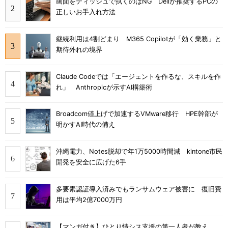
画面をティッシュで拭くのはNG Dellが推奨するPCの
正しいお手入れ方法
継続利用は4割どまり M365 Copilotが「効く業務」と
期待外れの境界
Claude Codeでは「エージェントを作るな、スキルを作
れ」 Anthropicが示すAI構築術
Broadcom値上げで加速するVMware移行 HPE幹部が
明かすAI時代の備え
沖縄電力、Notes脱却で年1万5000時間減 kintone市民
開発を安全に広げた6手
多要素認証導入済みでもランサムウェア被害に 復旧費
用は平均2億7000万円
【マンガ付き】ひとり情シス支援の第一人者が教え