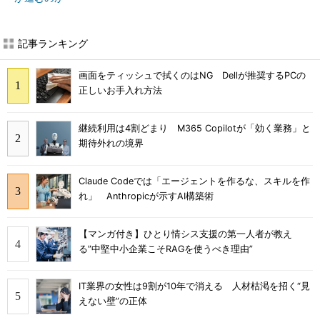
記事ランキング
画面をティッシュで拭くのはNG Dellが推奨するPCの
正しいお手入れ方法
継続利用は4割どまり M365 Copilotが「効く業務」と
期待外れの境界
Claude Codeでは「エージェントを作るな、スキルを作
れ」 Anthropicが示すAI構築術
【マンガ付き】ひとり情シス支援の第一人者が教え
る”中堅中小企業こそRAGを使うべき理由”
IT業界の女性は9割が10年で消える 人材枯渇を招く“見
えない壁”の正体