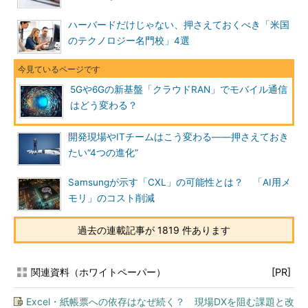
ハーバードだけじゃない、押さえておくべき「米国
のテクノロジー名門校」4選
5Gや6Gの新基盤「クラウドRAN」でモバイル通信
はどう変わる？
開発現場やITチームはこう変わる――押さえておき
たい“4つの進化”
Samsungが示す「CXL」の可能性とは？ 「AI用メ
モリ」のコスト削減
過去の連載記事が 1819 件あります
関連資料（ホワイトペーパー）
[PR]
Excel・紙帳票への依存はなぜ続く？ 現場DXを阻む課題と改