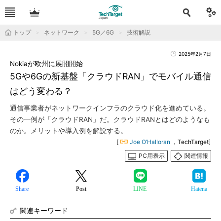
トップ
ネットワーク
5G／6G
技術解説
2025年2月7日
Nokiaが欧州に展開開始
5Gや6Gの新基盤「クラウドRAN」でモバイル通信
はどう変わる？
通信事業者がネットワークインフラのクラウド化を進めている。
その一例が「クラウドRAN」だ。クラウドRANとはどのようなも
のか。メリットや導入例を解説する。
[
Joe O’Halloran
，TechTarget]
PC用表示
関連情報
Share
Post
LINE
Hatena
関連キーワード