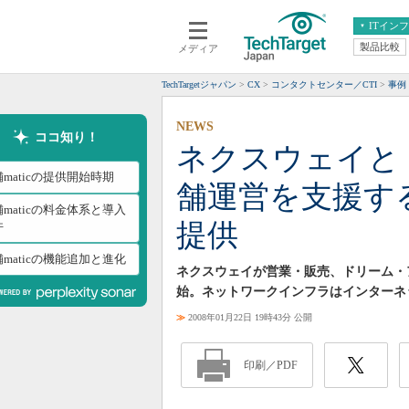
ITイン
製品比較
メディア
クラウド
エンタープライズ
ERP
仮想化
TechTargetジャパン
CX
コンタクトセンター／CTI
事例
データ分析
サーバ＆ストレージ
NEWS
CX
スマートモバイル
ココ知り！
ネクスウェイと
情報系システム
ネットワーク
maticの提供開始時期
舗運営を支援する「
システム運用管理
maticの料金体系と導入
提供
件
maticの機能追加と進化
ネクスウェイが営業・販売、ドリーム・ア
始。ネットワークインフラはインターネ
≫
2008年01月22日 19時43分 公開
印刷／PDF