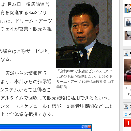
1月22日、多店舗運営
を促進するSaaSソリュ
開始した。ドリーム・アーツ
スウェイが営業・販売を担
の場合は月額サービス利
となる。
「店舗maticで多店舗ビジネスにPOS
、店舗からの情報回収
以来の革新を提供したい」と語るド
により、本部からの指示通
リーム・アーツ 代表取締役社長 山本
孝昭氏
Sシステムからでは得るこ
「T
っ
リアルタイムで回収して販売戦略に活用できるという。
レンダー（スケジュール）機能、文書管理機能などによ
ン上で全体像を把握できる。
2