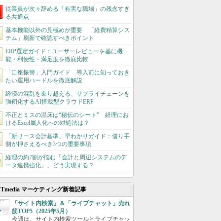
従業員が次々辞める「有害な職場」の残念すぎ
る共通点
基本機能以外の見極めが重要 「経費精算シス
テム」刷新で確認すべきポイント
ERP選定ガイド：ユーザーレビューを基に機
能・利便性・満足度を徹底比較
「口座振替」入門ガイド 導入前に知っておき
たい運用ハードルを徹底解説
経済の混乱を乗り越える、サプライチェーンを
強靭化するAI搭載型クラウドERP
不正とミスの温床は“秘伝のシート” 経理にお
けるExcel属人化への対処法は？
「新リース会計基準」早わかりガイド：借り手
側が押さえるべき3つの重要事項
経理の約7割が悩む「会計と周辺システムのデ
ータ連携強化」、どう実現する？
ITmedia マーケティング新着記事
「サイト内検索」＆「ライブチャット」売れ
筋TOP5（2025年5月）
今週は、サイト内検索ツールとライブチャッ