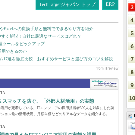
ERP
TechTargetジャパン トップ
dやExcelへの変換手順と無料でできるやり方を紹介
りやすく解説！自社に最適なサービスはどれ？
管理ツールをピックアップ
で活用できるのか
テム17選を徹底比較！おすすめサービスと選び方のコツを解説
IA
のミスマッチを防ぐ、「外部人材活用」の実態
活用が定着している。ITエンジニアの採用担当者399人を対象にした調
ジション別の活用状況、月額単価などのリアルなデータを紹介する。
IA
調査で見えたITエンジニア採用の実態と課題