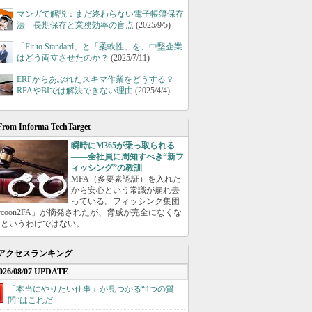
マンガで解説：まだ終わらない電子帳簿保存
法 長期保存と業務効率の盲点
(2025/9/5)
「Fit to Standard」と「柔軟性」を、中堅企業
はどう両立させたのか？
(2025/7/11)
ERPからあぶれたスキマ作業をどうする？
RPAやBIでは解決できない理由
(2025/4/4)
From Informa TechTarget
瞬時にM365が乗っ取られる
――全社員に周知すべき“新フ
ィッシング”の教訓
MFA（多要素認証）を入れた
から安心という常識が崩れ去
っている。フィッシング集団
ycoon2FA」が摘発されたが、脅威が完全になくな
たというわけではない。
アクセスランキング
026/08/07 UPDATE
「本当にやりたい仕事」が見つかる“4つの質
問”はこれだ