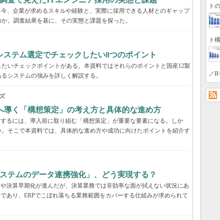
トの
る今、企業が求めるスキルや経験と、実際に採用できる人材とのギャップ
のか。調査結果を基に、その実態と課題を探った。
ト構
システム選定でチェックしたい8つのポイント
たいチェックポイントがある。本資料ではそれらのポイントと国産12製
／B
あるシステムの強みを詳しく解説する。
ズ
功へ導く「構想策定」の考え方と具体的な進め方
受するには、導入前に取り組む「構想策定」が重要な要素になる。しか
い。そこで本資料では、具体的な進め方や成功に向けたポイントを紹介す
システムのデータ連携強化」、どう実現する？
合や決算早期化が進んだが、決算業務では非効率な面が拭えない状況にあ
分であり、ERPでこぼれ落ちる業務範囲をカバーする仕組みが求められて