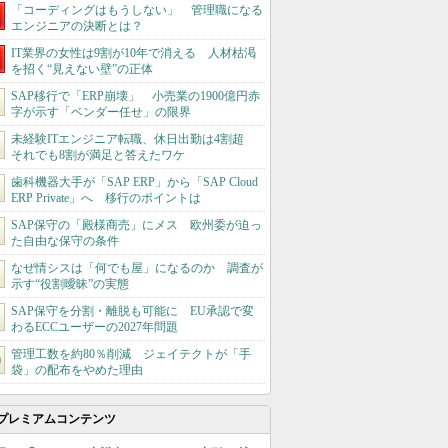
「コーディングはもうしない」 管理職になる
エンジニアの決断とは？
IT業界の女性は9割が10年で消える 人材枯渇
を招く“見えない壁”の正体
SAP移行で「ERP崩壊」 小売業の1900億円赤
字が示す「ベンダー任せ」の限界
未経験ITエンジニア転職、休日出勤は4割超
それでも8割が満足と答えたワケ
歯科機器大手が「SAP ERP」から「SAP Cloud
ERP Private」へ 移行のポイントは
SAP保守の「殿様商売」にメス 欧州委が迫っ
た自由な保守の条件
なぜ情シスは「何でも屋」になるのか 調査が
示す“役割曖昧”の実態
SAP保守を分割・離脱も可能に EU承認で変
わるECCユーザーの2027年問題
管理工数を約80％削減 ジェイテクトが「手
袋」の配布をやめた理由
プレミアムコンテンツ