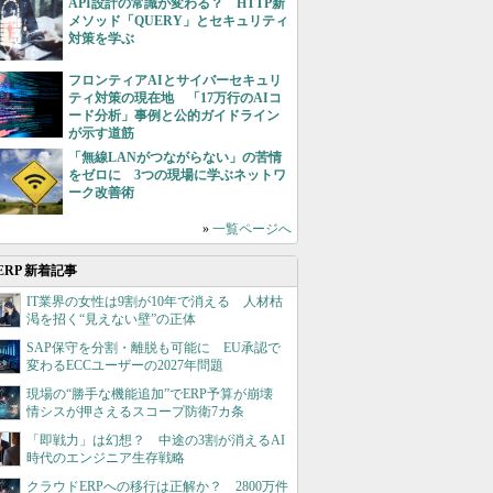
API設計の常識が変わる？ HTTP新
メソッド「QUERY」とセキュリティ
対策を学ぶ
フロンティアAIとサイバーセキュリ
ティ対策の現在地 「17万行のAIコ
ード分析」事例と公的ガイドライン
が示す道筋
「無線LANがつながらない」の苦情
をゼロに 3つの現場に学ぶネットワ
ーク改善術
»
一覧ページへ
ERP 新着記事
IT業界の女性は9割が10年で消える 人材枯
渇を招く“見えない壁”の正体
SAP保守を分割・離脱も可能に EU承認で
変わるECCユーザーの2027年問題
現場の“勝手な機能追加”でERP予算が崩壊
情シスが押さえるスコープ防衛7カ条
「即戦力」は幻想？ 中途の3割が消えるAI
時代のエンジニア生存戦略
クラウドERPへの移行は正解か？ 2800万件