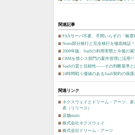
関連記事
FAXサーバ不要、手間いらずの「帳票F
Notes部分移行と完全移行を徹底検
2008年版、SaaSの利用実態と今後の展
CRMを情シス部門の案件管理に活用!
SaaSの質と信頼性――その判断基準と
24時間戦う価値のあるSaaS契約の保
関連リンク
ネクスウェイとドリーム・アーツ、多店舗
表（リリース）
店舗matic
株式会社ネクスウェイ
株式会社ドリーム・アーツ