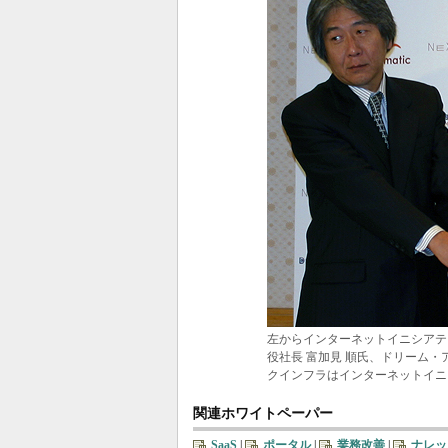
左からインターネットイニシアティ
役社長 富加見 順氏、ドリーム・ア
クインフラはインターネットイニ
関連ホワイトペーパー
SaaS
|
ポータル
|
業務改善
|
ナレッ