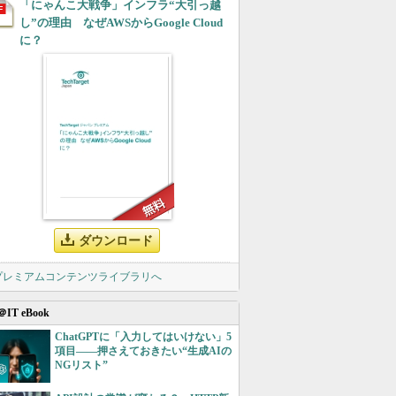
「にゃんこ大戦争」インフラ“大引っ越
し”の理由 なぜAWSからGoogle Cloud
に？
ダウンロード
 プレミアムコンテンツライブラリへ
＠IT eBook
ChatGPTに「入力してはいけない」5
項目――押さえておきたい“生成AIの
NGリスト”