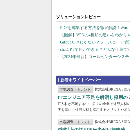
PDFを編集する方法を徹底解説！Wor
【図解】VPNの4種類の違いをわか
Githubだけじゃない？ソースコード
chatGPTで何ができる？どんな仕事
【2024年最新】コールセンターシス
新着ホワイトペーパー
市場調査・トレンド
株式会社BREXA SOLV
ITエンジニア不足を解消し採用
IT人材が不足する中、多くの企業で外部人材の
査を基に、外部人材を採用するメリットやポ
市場調査・トレンド
株式会社BREXA SOLV
6割以上の採用担当者が目標未達 