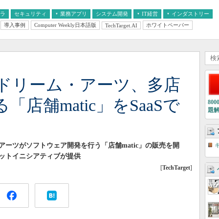
フラ
セキュリティ
業務アプリ
システム開発
IT経営
インダストリー
導入事例
Computer Weekly日本語版
ホワイトペーパー
TechTarget.AI
AI
経営とIT
医療IT
中堅・中小企業とIT
教育IT
ドリーム・アーツ、多店
店舗matic」をSaaSで
80
題
ーツがソフトウェア開発を行う「店舗matic」の販売を開
ットイニシアティブが提供
[
TechTarget
]