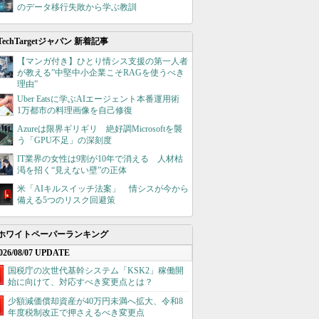
のデータ移行失敗から学ぶ教訓
TechTargetジャパン 新着記事
【マンガ付き】ひとり情シス支援の第一人者
が教える”中堅中小企業こそRAGを使うべき
理由”
Uber Eatsに学ぶAIエージェント本番運用術
1万都市の料理画像を自己修復
Azureは限界ギリギリ 絶好調Microsoftを襲
う「GPU不足」の深刻度
IT業界の女性は9割が10年で消える 人材枯
渇を招く“見えない壁”の正体
米「AIキルスイッチ法案」 情シスが今から
備える5つのリスク回避策
ホワイトペーパーランキング
026/08/07 UPDATE
国税庁の次世代基幹システム「KSK2」稼働開
始に向けて、対応すべき変更点とは？
少額減価償却資産が40万円未満へ拡大、令和8
年度税制改正で押さえるべき変更点