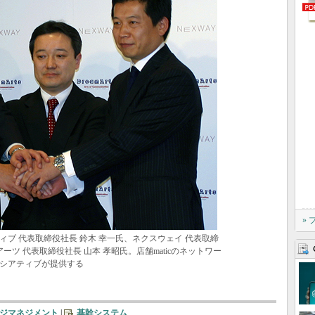
»
ブ 代表取締役社長 鈴木 幸一氏、ネクスウェイ 代表取締
ーツ 代表取締役社長 山本 孝昭氏。店舗maticのネットワー
シアティブが提供する
ジマネジメント
|
基幹システム