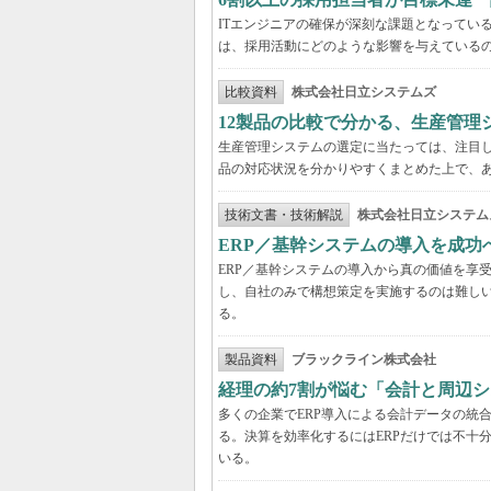
ITエンジニアの確保が深刻な課題となってい
は、採用活動にどのような影響を与えている
比較資料
株式会社日立システムズ
12製品の比較で分かる、生産管理
生産管理システムの選定に当たっては、注目し
品の対応状況を分かりやすくまとめた上で、
技術文書・技術解説
株式会社日立システム
ERP／基幹システムの導入を成
ERP／基幹システムの導入から真の価値を享
し、自社のみで構想策定を実施するのは難し
る。
製品資料
ブラックライン株式会社
経理の約7割が悩む「会計と周辺
多くの企業でERP導入による会計データの統
る。決算を効率化するにはERPだけでは不十
いる。