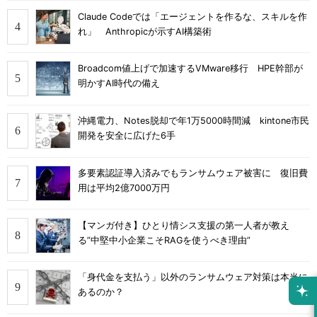
Claude Codeでは「エージェントを作るな、スキルを作
れ」 Anthropicが示すAI構築術
Broadcom値上げで加速するVMware移行 HPE幹部が
明かすAI時代の備え
沖縄電力、Notes脱却で年1万5000時間減 kintone市民
開発を安全に広げた6手
多要素認証導入済みでもランサムウェア被害に 復旧費
用は平均2億7000万円
【マンガ付き】ひとり情シス支援の第一人者が教え
る”中堅中小企業こそRAGを使うべき理由”
「身代金を支払う」以外のランサムウェア対策は本当に
あるのか？