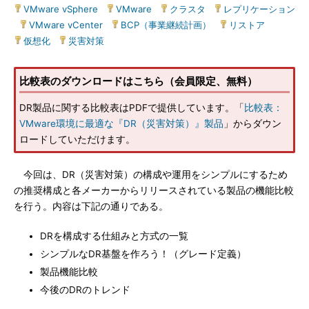
VMware vSphere
|
VMware
|
クラスタ
|
レプリケーション
|
VMware vCenter
|
BCP（事業継続計画）
|
リストア
|
仮想化
|
災害対策
比較表のダウンロードはこちら（会員限定、無料）
DR製品に関する比較表はPDFで提供しています。「
比較表：
VMware環境に最適な『DR（災害対策）』製品
」からダウン
ロードしていただけます。
今回は、DR（災害対策）の構成や運用をシンプルにするため
の推奨構成と各メーカーからリリースされている製品の機能比較
を行う。内容は下記の通りである。
DRを構成する仕組みと方式の一覧
シンプルなDR基盤を作ろう！（グレード定義）
製品機能比較
今後のDRのトレンド