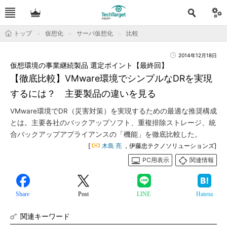
トップ
仮想化
サーバ仮想化
比較
2014年12月18日
仮想環境の事業継続製品 選定ポイント【最終回】
【徹底比較】VMware環境でシンプルなDRを実現
するには？ 主要製品の違いを見る
VMware環境でDR（災害対策）を実現するための最適な推奨構成
とは。主要各社のバックアップソフト、重複排除ストレージ、統
合バックアップアプライアンスの「機能」を徹底比較した。
[
木島 亮
，伊藤忠テクノソリューションズ]
PC用表示
関連情報
Share
Post
LINE
Hatena
関連キーワード