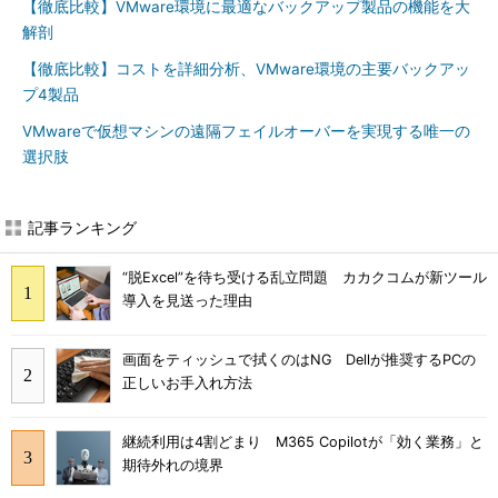
【徹底比較】VMware環境に最適なバックアップ製品の機能を大
解剖
【徹底比較】コストを詳細分析、VMware環境の主要バックアッ
プ4製品
VMwareで仮想マシンの遠隔フェイルオーバーを実現する唯一の
選択肢
記事ランキング
“脱Excel”を待ち受ける乱立問題 カカクコムが新ツール
導入を見送った理由
画面をティッシュで拭くのはNG Dellが推奨するPCの
正しいお手入れ方法
継続利用は4割どまり M365 Copilotが「効く業務」と
期待外れの境界