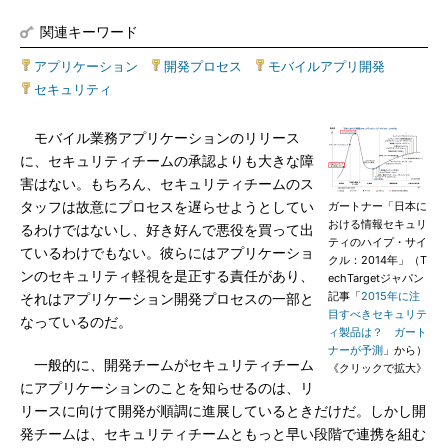
関連キーワード
アプリケーション
|
開発プロセス
|
モバイルアプリ開発
|
セキュリティ
モバイル業務アプリケーションのリリース
に、セキュリティチームの承認よりも大きな障
害はない。もちろん、セキュリティチームのス
タッフは故意にプロセスを遅らせようとしてい
ガートナー「日本に
おける情報セキュリ
るわけではないし、好き好んで悪役を買って出
ティのハイプ・サイ
ているわけでもない。彼らにはアプリケーショ
クル：2014年」（T
ンのセキュリティ軽視を是正する責任があり、
echTargetジャパン
記事「
2015年に注
それはアプリケーション開発プロセスの一部と
目すべきセキュリテ
なっているのだ。
ィ製品は？ ガート
ナーが予測
」から）
一般的に、開発チームがセキュリティチーム
《クリックで拡大》
にアプリケーションのことを知らせるのは、リ
リースに向けて開発が順調に進展しているときだけだ。しかし開
発チームは、セキュリティチームともっと早い段階で連携を組む