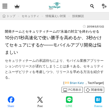
トップ
セキュリティ
情報漏えい対策
技術解説
2015年5月13日
開発チームとセキュリティチームの“永遠の対立”を終わらせる
10分の1秒高速化で使い勝手を高めるか、3秒かけ
てセキュアにするか――モバイルアプリ開発は悩
ましい
セキュリティチームの承認待ちにより、モバイル業務アプリケー
ションのリリースが遅れてしまうことは多々ある。セキュリティ
とユーザビリティを考慮しつつ、リリースを早める方法を紹介す
る。
[
Brian Katz
，TechTarget]
PC用表示
関連情報
Share
Post
LINE
Hatena