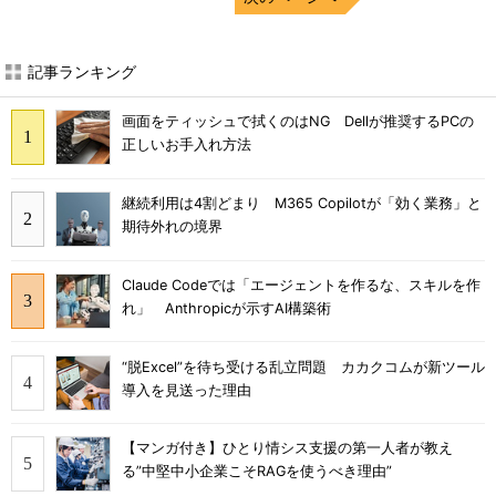
記事ランキング
画面をティッシュで拭くのはNG Dellが推奨するPCの
正しいお手入れ方法
継続利用は4割どまり M365 Copilotが「効く業務」と
期待外れの境界
Claude Codeでは「エージェントを作るな、スキルを作
れ」 Anthropicが示すAI構築術
“脱Excel”を待ち受ける乱立問題 カカクコムが新ツール
導入を見送った理由
【マンガ付き】ひとり情シス支援の第一人者が教え
る”中堅中小企業こそRAGを使うべき理由”