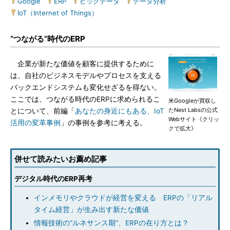
Google
|
ERP
|
ビッグデータ
|
データ分析
|
IoT（Internet of Things）
“つながる”時代のERP
企業が新たな価値を顧客に提供するために
は、自社のビジネスモデルやプロセスを支える
バックエンドシステムも変化せざるを得ない。
ここでは、つながる時代のERPに求められるこ
米Googleが買収し
たNest Labsの公式
とについて、前編「
あなたの身近にもある、IoT
Webサイト《クリッ
活用の変革事例
」の事例を参考に考える。
クで拡大》
併せて読みたいお薦め記事
デジタル時代のERP再考
インメモリやクラウドが経営を変える ERPの「リアル
タイム経営」が生み出す新たな価値
情報技術の“ルネサンス期”、ERPの在り方とは？