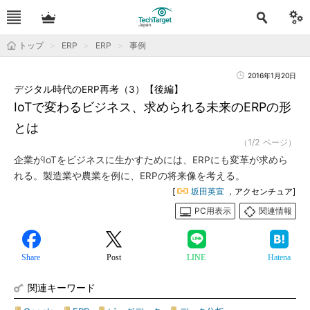
トップ
ERP
ERP
事例
2016年1月20日
デジタル時代のERP再考（3）【後編】
IoTで変わるビジネス、求められる未来のERPの形
とは
（1/2 ページ）
企業がIoTをビジネスに生かすためには、ERPにも変革が求めら
れる。製造業や農業を例に、ERPの将来像を考える。
[
坂田英宣
，アクセンチュア]
PC用表示
関連情報
Share
Post
LINE
Hatena
関連キーワード