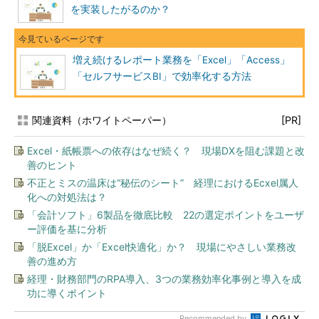
を実装したがるのか？
増え続けるレポート業務を「Excel」「Access」
「セルフサービスBI」で効率化する方法
関連資料（ホワイトペーパー）
[PR]
Excel・紙帳票への依存はなぜ続く？ 現場DXを阻む課題と改
善のヒント
不正とミスの温床は“秘伝のシート” 経理におけるEcxel属人
化への対処法は？
「会計ソフト」6製品を徹底比較 22の選定ポイントをユーザ
ー評価を基に分析
「脱Excel」か「Excel快適化」か？ 現場にやさしい業務改
善の進め方
経理・財務部門のRPA導入、3つの業務効率化事例と導入を成
功に導くポイント
Recommended by