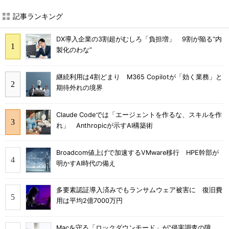
記事ランキング
DX導入企業の3割超がむしろ「負担増」 9割が陥る“内
製化のわな”
継続利用は4割どまり M365 Copilotが「効く業務」と
期待外れの境界
Claude Codeでは「エージェントを作るな、スキルを作
れ」 Anthropicが示すAI構築術
Broadcom値上げで加速するVMware移行 HPE幹部が
明かすAI時代の備え
多要素認証導入済みでもランサムウェア被害に 復旧費
用は平均2億7000万円
Macを守る「ロックダウンモード」が“侵害調査の障