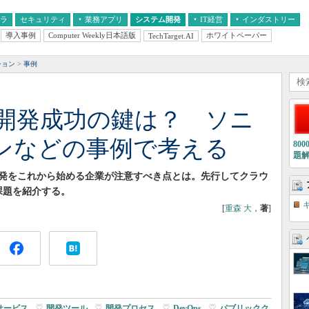
フラ
セキュリティ
業務アプリ
システム開発
IT経営
インダストリー
導入事例
Computer Weekly日本語版
ホワイトペーパー
TechTarget.AI
AI
経営とIT
医療IT
中堅・中小企業とIT
教育IT
ション
事例
開発成功の鍵は？ ソニ
ンなどの事例で考える
80
題
発をこれから始める企業が注意すべき点とは。先行してクラウ
課題を紹介する。
[
重森 大
，
著
]
サービス
|
開発ツール
|
開発プロセス
|
DevOps
|
パブリックク