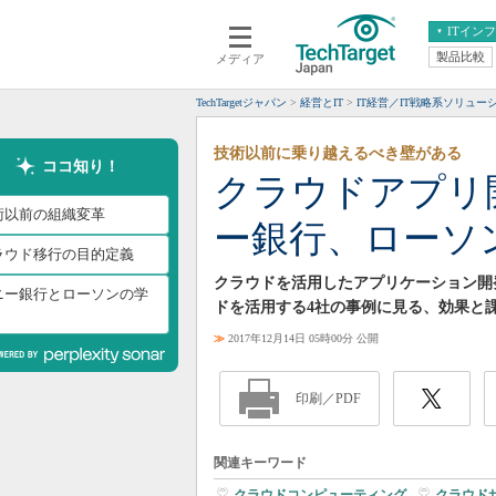
ITイン
製品比較
メディア
クラウド
エンタープライズ
ERP
仮想化
TechTargetジャパン
経営とIT
IT経営／IT戦略系ソリュー
データ分析
サーバ＆ストレージ
技術以前に乗り越えるべき壁がある
CX
スマートモバイル
ココ知り！
クラウドアプリ
情報系システム
ネットワーク
術以前の組織変革
ー銀行、ローソ
システム運用管理
ラウド移行の目的定義
クラウドを活用したアプリケーション開
ニー銀行とローソンの学
ドを活用する4社の事例に見る、効果と
≫
2017年12月14日 05時00分 公開
印刷／PDF
関連キーワード
クラウドコンピューティング
|
クラウド