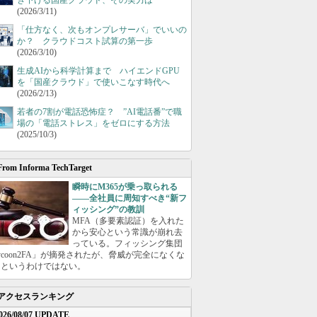
き下げる国産クラウド、その実力は
(2026/3/11)
「仕方なく、次もオンプレサーバ」でいいの
か？ クラウドコスト試算の第一歩
(2026/3/10)
生成AIから科学計算まで ハイエンドGPU
を「国産クラウド」で使いこなす時代へ
(2026/2/13)
若者の7割が電話恐怖症？ ”AI電話番”で職
場の「電話ストレス」をゼロにする方法
(2025/10/3)
From Informa TechTarget
瞬時にM365が乗っ取られる
――全社員に周知すべき“新フ
ィッシング”の教訓
MFA（多要素認証）を入れた
から安心という常識が崩れ去
っている。フィッシング集団
ycoon2FA」が摘発されたが、脅威が完全になくな
たというわけではない。
アクセスランキング
026/08/07 UPDATE