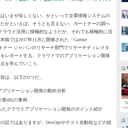
はいまや珍しくない。かといって企業情報システムの
ったかといえば、そうとも言えない。ガートナーの調べ
ほどクラウド活用に積極的なようだが、それでも積極的に活
では2017年11月に開催された「Gartner
」から、ガートナー ジャパンのリサーチ部門でリサーチディレクタ
ンをレポートする。クラウドでのアプリケーション開発
き点を学んでいこう。
容は、以下の3つだ。
アプリケーション開発の動向分析
企業4社の事例
「T
っ
ったクラウドアプリケーション開発のポイント紹介
話ではありますが、DevOpsやテスト自動化などの技
2