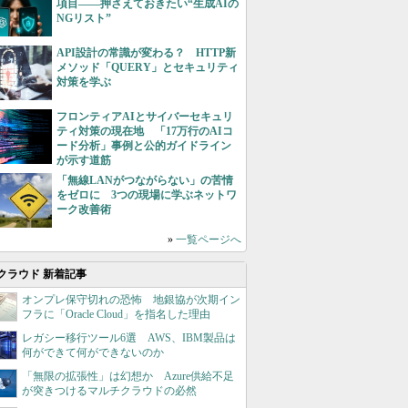
項目――押さえておきたい“生成AIの
NGリスト”
API設計の常識が変わる？ HTTP新
メソッド「QUERY」とセキュリティ
対策を学ぶ
フロンティアAIとサイバーセキュリ
ティ対策の現在地 「17万行のAIコ
ード分析」事例と公的ガイドライン
が示す道筋
「無線LANがつながらない」の苦情
をゼロに 3つの現場に学ぶネットワ
ーク改善術
»
一覧ページへ
クラウド 新着記事
オンプレ保守切れの恐怖 地銀協が次期イン
フラに「Oracle Cloud」を指名した理由
レガシー移行ツール6選 AWS、IBM製品は
何ができて何ができないのか
「無限の拡張性」は幻想か Azure供給不足
が突きつけるマルチクラウドの必然