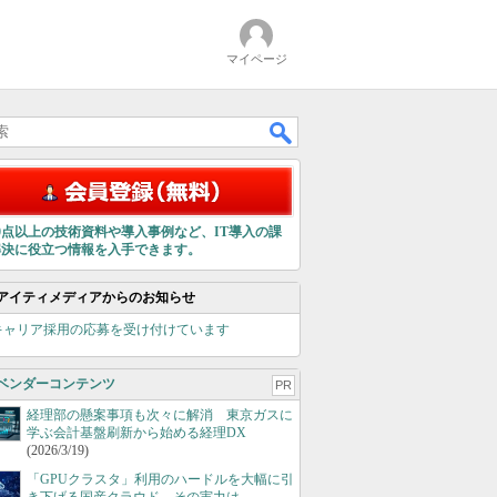
マイページ
00点以上の技術資料や導入事例など、IT導入の課
解決に役立つ情報を入手できます。
アイティメディアからのお知らせ
キャリア採用の応募を受け付けています
ベンダーコンテンツ
PR
経理部の懸案事項も次々に解消 東京ガスに
学ぶ会計基盤刷新から始める経理DX
(2026/3/19)
「GPUクラスタ」利用のハードルを大幅に引