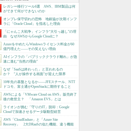
レガシー移行ツール6選 AWS、IBM製品は何
ができて何ができないのか
オンプレ保守切れの恐怖 地銀協が次期インフ
ラに「Oracle Cloud」を指名した理由
「にゃんこ大戦争」インフラ“大引っ越し”の理
由 なぜAWSからGoogle Cloudに？
AzureをやめたらWindowsライセンス料金が60
億円増えた――その笑えない理由
AIインフラの「パブリッククラウド離れ」が急
速に進む“当然の理由”
なぜ「SaaSは終わった」と言われるの
か？ ”人が操作する画面”が迎えた限界
10年先の基盤となるか――JFEスチール、NTT
ドコモ、富士通がOpenStackに期待すること
AWSによる「VMware Cloud on AWS」販売終了
後の救世主？ 「Amazon EVS」とは
ライオンが挑む「守りのIT」脱却：Google
Cloudで加速させるデータ駆動型経営
AWS「CloudEndure」と「Azure Site
Recovery」 2大DRaaSの似た機能、違う機能