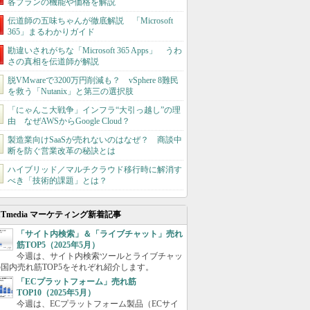
各プランの機能や価格を解説
伝道師の五味ちゃんが徹底解説 「Microsoft
365」まるわかりガイド
勘違いされがちな「Microsoft 365 Apps」 うわ
さの真相を伝道師が解説
脱VMwareで3200万円削減も？ vSphere 8難民
を救う「Nutanix」と第三の選択肢
「にゃんこ大戦争」インフラ“大引っ越し”の理
由 なぜAWSからGoogle Cloud？
製造業向けSaaSが売れないのはなぜ？ 商談中
断を防ぐ営業改革の秘訣とは
ハイブリッド／マルチクラウド移行時に解消す
べき「技術的課題」とは？
ITmedia マーケティング新着記事
「サイト内検索」＆「ライブチャット」売れ
筋TOP5（2025年5月）
今週は、サイト内検索ツールとライブチャッ
国内売れ筋TOP5をそれぞれ紹介します。
「ECプラットフォーム」売れ筋
TOP10（2025年5月）
今週は、ECプラットフォーム製品（ECサイ