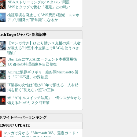
NBAストリーミングの“ネタバレ”問題
AWSとタッグで挑む「遅延」との戦い
検証環境を廃止してAWS費用4割減 スマホ
アプリ開発の"新常識"になるか
TechTargetジャパン 新着記事
【マンガ付き】ひとり情シス支援の第一人者
が教える”中堅中小企業こそRAGを使うべき
理由”
Uber Eatsに学ぶAIエージェント本番運用術
1万都市の料理画像を自己修復
Azureは限界ギリギリ 絶好調Microsoftを襲
う「GPU不足」の深刻度
IT業界の女性は9割が10年で消える 人材枯
渇を招く“見えない壁”の正体
米「AIキルスイッチ法案」 情シスが今から
備える5つのリスク回避策
ホワイトペーパーランキング
026/08/07 UPDATE
マンガで分かる「Microsoft 365」選定ガイド：