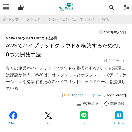
トップ
クラウド
クラウドコンピューティング
解説
2017年10月18日
VMwareやRed Hatとも連携
AWSでハイブリッドクラウドを構築するための、
9つの開発手法
（1/2 ページ）
多くの企業がハイブリッドクラウドを目標とするが、その実現に
は課題が伴う。AWSは、オンプレミスとオフプレミスでアプリケ
ーションを構築するためのハイブリッドクラウドツールを提供し
ている。
[
Stephen J. Bigelow
，TechTarget]
PC用表示
関連情報
Share
Post
LINE
Hatena