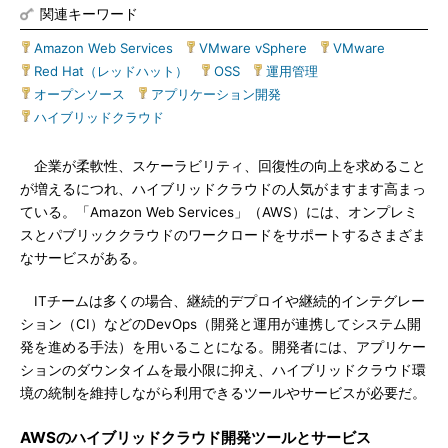
関連キーワード
Amazon Web Services
|
VMware vSphere
|
VMware
|
Red Hat（レッドハット）
|
OSS
|
運用管理
|
オープンソース
|
アプリケーション開発
|
ハイブリッドクラウド
企業が柔軟性、スケーラビリティ、回復性の向上を求めること
が増えるにつれ、ハイブリッドクラウドの人気がますます高まっ
ている。「Amazon Web Services」（AWS）には、オンプレミ
スとパブリッククラウドのワークロードをサポートするさまざま
なサービスがある。
ITチームは多くの場合、継続的デプロイや継続的インテグレー
ション（CI）などのDevOps（開発と運用が連携してシステム開
発を進める手法）を用いることになる。開発者には、アプリケー
ションのダウンタイムを最小限に抑え、ハイブリッドクラウド環
境の統制を維持しながら利用できるツールやサービスが必要だ。
AWSのハイブリッドクラウド開発ツールとサービス