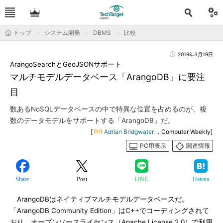
トップ
システム開発
DBMS
比較
2019年3月19日
ArangoSearchとGeoJSONサポート
マルチモデルデータベース「ArangoDB」に要注
目
数あるNoSQLデータベースの中で特異な位置を占めるのが、複
数のデータモデルをサポートする「ArangoDB」だ。
[
Adrian Bridgwater
，Computer Weekly]
PC用表示
関連情報
Share
Post
LINE
Hatena
ArangoDBはネイティブマルチモデルデータベースだ。
「ArangoDB Community Edition」はC++でコーディングされて
おり、オープンソースライセンス（Apache License 2.0）で利用