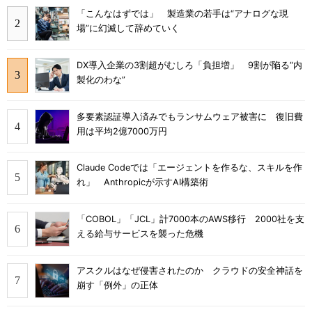
「こんなはずでは」 製造業の若手は“アナログな現
場”に幻滅して辞めていく
DX導入企業の3割超がむしろ「負担増」 9割が陥る“内
製化のわな”
多要素認証導入済みでもランサムウェア被害に 復旧費
用は平均2億7000万円
Claude Codeでは「エージェントを作るな、スキルを作
れ」 Anthropicが示すAI構築術
「COBOL」「JCL」計7000本のAWS移行 2000社を支
える給与サービスを襲った危機
アスクルはなぜ侵害されたのか クラウドの安全神話を
崩す「例外」の正体