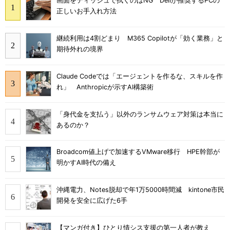
画面をティッシュで拭くのはNG Dellが推奨するPCの
正しいお手入れ方法
継続利用は4割どまり M365 Copilotが「効く業務」と
期待外れの境界
Claude Codeでは「エージェントを作るな、スキルを作
れ」 Anthropicが示すAI構築術
「身代金を支払う」以外のランサムウェア対策は本当に
あるのか？
Broadcom値上げで加速するVMware移行 HPE幹部が
明かすAI時代の備え
沖縄電力、Notes脱却で年1万5000時間減 kintone市民
開発を安全に広げた6手
【マンガ付き】ひとり情シス支援の第一人者が教え