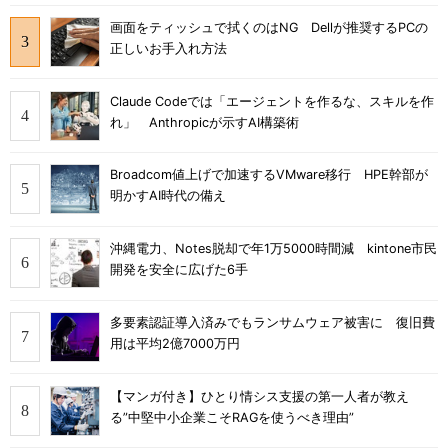
画面をティッシュで拭くのはNG Dellが推奨するPCの
正しいお手入れ方法
Claude Codeでは「エージェントを作るな、スキルを作
れ」 Anthropicが示すAI構築術
Broadcom値上げで加速するVMware移行 HPE幹部が
明かすAI時代の備え
沖縄電力、Notes脱却で年1万5000時間減 kintone市民
開発を安全に広げた6手
多要素認証導入済みでもランサムウェア被害に 復旧費
用は平均2億7000万円
【マンガ付き】ひとり情シス支援の第一人者が教え
る”中堅中小企業こそRAGを使うべき理由”