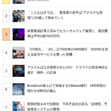
「こんなはずでは」 製造業の若手は“アナログな現
場”に幻滅して辞めていく
多要素認証導入済みでもランサムウェア被害に 復旧費
用は平均2億7000万円
「COBOL」「JCL」計7000本のAWS移行 2000社を支
える給与サービスを襲った危機
アスクルはなぜ侵害されたのか クラウドの安全神話を
崩す「例外」の正体
Broadcom値上げで加速するVMware移行 HPE幹部が
明かすAI時代の備え
障害対処をAIで自動化 TDK子会社が語る「自律型」予
知保全システムの裏側