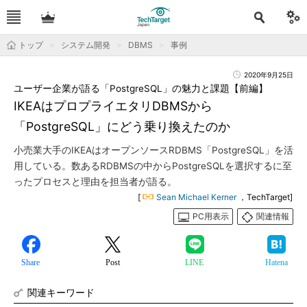
トップ
システム開発
DBMS
事例
2020年9月25日
ユーザー企業が語る「PostgreSQL」の魅力と課題【前編】
IKEAはプロプライエタリDBMSから
「PostgreSQL」にどう乗り換えたのか
小売業大手のIKEAはオープンソースRDBMS「PostgreSQL」を活
用している。数あるRDBMSの中からPostgreSQLを選択するに至
ったプロセスと理由を担当者が語る。
[
Sean Michael Kerner
，TechTarget]
PC用表示
関連情報
Share
Post
LINE
Hatena
関連キーワード