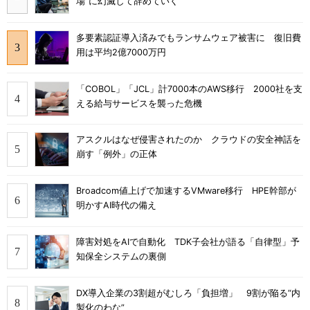
場”に幻滅して辞めていく
多要素認証導入済みでもランサムウェア被害に 復旧費
用は平均2億7000万円
「COBOL」「JCL」計7000本のAWS移行 2000社を支
える給与サービスを襲った危機
アスクルはなぜ侵害されたのか クラウドの安全神話を
崩す「例外」の正体
Broadcom値上げで加速するVMware移行 HPE幹部が
明かすAI時代の備え
障害対処をAIで自動化 TDK子会社が語る「自律型」予
知保全システムの裏側
DX導入企業の3割超がむしろ「負担増」 9割が陥る“内
製化のわな”