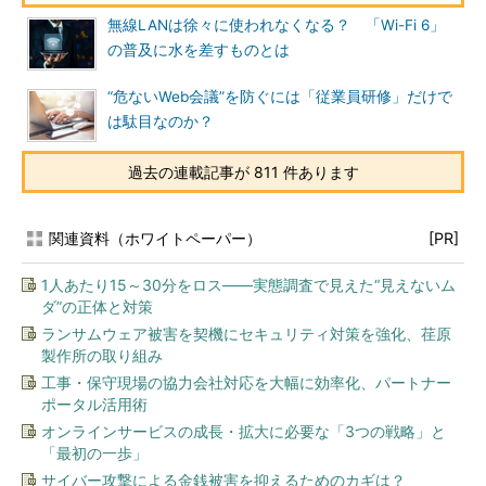
無線LANは徐々に使われなくなる？ 「Wi-Fi 6」
の普及に水を差すものとは
“危ないWeb会議”を防ぐには「従業員研修」だけで
は駄目なのか？
過去の連載記事が 811 件あります
関連資料（ホワイトペーパー）
[PR]
1人あたり15～30分をロス――実態調査で見えた“見えないム
ダ”の正体と対策
ランサムウェア被害を契機にセキュリティ対策を強化、荏原
製作所の取り組み
工事・保守現場の協力会社対応を大幅に効率化、パートナー
ポータル活用術
オンラインサービスの成長・拡大に必要な「3つの戦略」と
「最初の一歩」
サイバー攻撃による金銭被害を抑えるためのカギは？