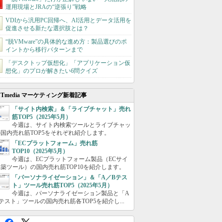
運用現場とJRAの“逆張り”戦略
VDIから汎用PC回帰へ、AI活用とデータ活用を
促進させる新たな選択肢とは？
“脱VMware”の具体的な進め方：製品選びのポ
イントから移行パターンまで
「デスクトップ仮想化」「アプリケーション仮
想化」のプロが解きたい6問クイズ
ITmedia マーケティング新着記事
「サイト内検索」＆「ライブチャット」売れ
筋TOP5（2025年5月）
今週は、サイト内検索ツールとライブチャッ
国内売れ筋TOP5をそれぞれ紹介します。
「ECプラットフォーム」売れ筋
TOP10（2025年5月）
今週は、ECプラットフォーム製品（ECサイ
築ツール）の国内売れ筋TOP10を紹介します。
「パーソナライゼーション」＆「A／Bテス
ト」ツール売れ筋TOP5（2025年5月）
今週は、パーソナライゼーション製品と「A
テスト」ツールの国内売れ筋各TOP5を紹介し...