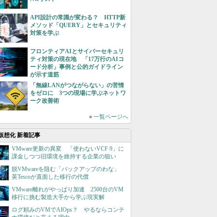
API設計の常識が変わる？ HTTP新
メソッド「QUERY」とセキュリティ
対策を学ぶ
フロンティアAIとサイバーセキュリ
ティ対策の現在地 「17万行のAIコ
ード分析」事例と公的ガイドライン
が示す道筋
「無線LANがつながらない」の苦情
をゼロに 3つの現場に学ぶネットワ
ーク改善術
»
一覧ページへ
仮想化 新着記事
VMware更新の異変 「使わないVCF 9」に
課金しつつ旧環境を維持する企業の狙い
脱VMwareを阻む「バックアップのわな」
英Tescoが直面した移行の代償
VMware離れがやっぱり加速 2500台のVM
移行に挑む製造大手から学ぶ現実解
ログ頼みのVMでAIOps？ やるならコンテ