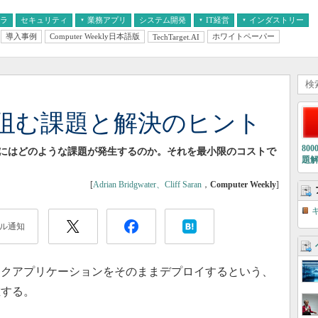
フラ
セキュリティ
業務アプリ
システム開発
IT経営
インダストリー
導入事例
Computer Weekly日本語版
ホワイトペーパー
TechTarget.AI
AI
経営とIT
医療IT
中堅・中小企業とIT
教育IT
阻む課題と解決のヒント
80
にはどのような課題が発生するのか。それを最小限のコストで
題
[
Adrian Bridgwater、Cliff Saran
，
Computer Weekly
]
ル通知
クアプリケーションをそのままデプロイするという、
在する。