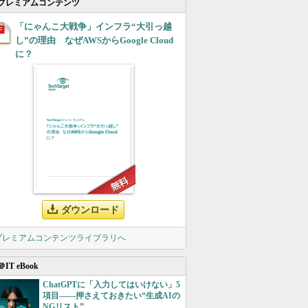
プレミアムコンテンツ
「にゃんこ大戦争」インフラ“大引っ越
し”の理由 なぜAWSからGoogle Cloud
に？
ダウンロード
 プレミアムコンテンツライブラリへ
＠IT eBook
ChatGPTに「入力してはいけない」5
項目――押さえておきたい“生成AIの
NGリスト”