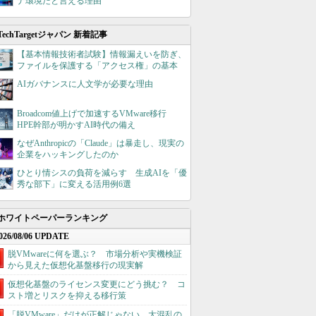
ナ環境だと言える理由
TechTargetジャパン 新着記事
【基本情報技術者試験】情報漏えいを防ぎ、
ファイルを保護する「アクセス権」の基本
AIガバナンスに人文学が必要な理由
Broadcom値上げで加速するVMware移行
HPE幹部が明かすAI時代の備え
なぜAnthropicの「Claude」は暴走し、現実の
企業をハッキングしたのか
ひとり情シスの負荷を減らす 生成AIを「優
秀な部下」に変える活用例6選
ホワイトペーパーランキング
026/08/06 UPDATE
脱VMwareに何を選ぶ？ 市場分析や実機検証
から見えた仮想化基盤移行の現実解
仮想化基盤のライセンス変更にどう挑む？ コ
スト増とリスクを抑える移行策
「脱VMware」だけが正解じゃない 大混乱の