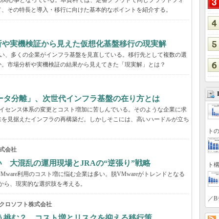
くの企業の関心事となっている。本資料では、定番クラウドで同じプラットフォ
て、その特長と導入・移行に向けた基本的なポイントを紹介する。
分析や実機検証から見えた仮想化基盤移行の現実解
に伴い、多くの企業がインフラ基盤を見直している。移行先として複数の選
か。市場分析や実機検証の結果から見えてきた「現実解」とは？
ータ分離」、次世代インフラ基盤の在り方とは
、ライセンス体系の変更とコスト増加に苦しんでいる。そのような企業に求
来を見据えたインフラの再構築だ。しかしそこには、高いハードルが立ち
トの
式会社
い 大混乱の運用現場とJRAの“逆張り”戦略
ト構
VMware利用のコスト増に悩む企業は多い。脱VMwareがトレンドとなる
事例から、現実的な選択肢を考える。
／B
クロソフト株式会社
う挑む？ コスト増とリスクを抑える移行策