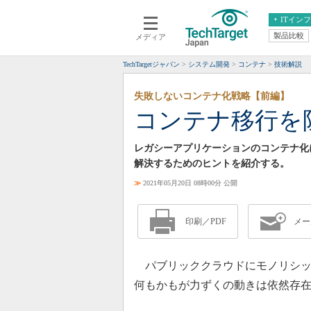
ITイン
製品比較
メディア
クラウド
エンタープライズ
ERP
仮想化
TechTargetジャパン
システム開発
コンテナ
技術解説
データ分析
サーバ＆ストレージ
失敗しないコンテナ化戦略【前編】
CX
スマートモバイル
コンテナ移行を
情報系システム
ネットワーク
システム運用管理
レガシーアプリケーションのコンテナ化
解決するためのヒントを紹介する。
≫
2021年05月20日 08時00分 公開
印刷／PDF
メー
パブリッククラウドにモノリシッ
何もかもが力ずくの動きは依然存