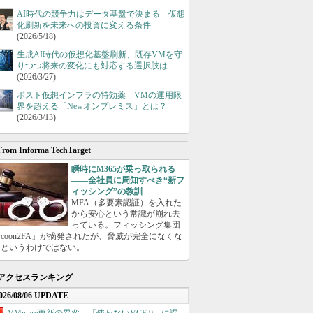
AI時代の競争力はデータ基盤で決まる 仮想
化刷新を未来への投資に変える条件
(2026/5/18)
生成AI時代の仮想化基盤刷新、既存VMを守
りつつ将来の変化にも対応する選択肢は
(2026/3/27)
ポスト仮想インフラの特効薬 VMの運用限
界を超える「Newオンプレミス」とは？
(2026/3/13)
From Informa TechTarget
瞬時にM365が乗っ取られる
――全社員に周知すべき“新フ
ィッシング”の教訓
MFA（多要素認証）を入れた
から安心という常識が崩れ去
っている。フィッシング集団
ycoon2FA」が摘発されたが、脅威が完全になくな
たというわけではない。
アクセスランキング
026/08/06 UPDATE