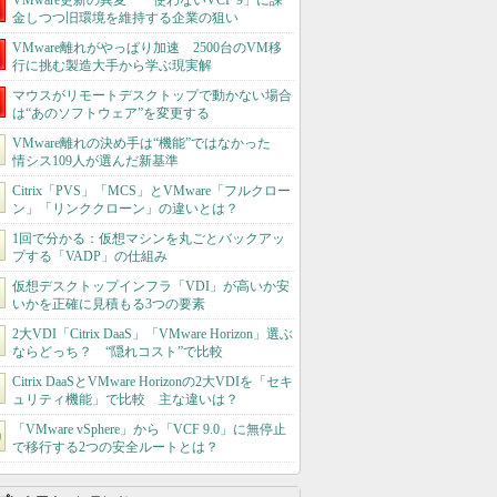
VMware更新の異変 「使わないVCF 9」に課
金しつつ旧環境を維持する企業の狙い
VMware離れがやっぱり加速 2500台のVM移
行に挑む製造大手から学ぶ現実解
マウスがリモートデスクトップで動かない場合
は“あのソフトウェア”を変更する
VMware離れの決め手は“機能”ではなかった
情シス109人が選んだ新基準
Citrix「PVS」「MCS」とVMware「フルクロー
ン」「リンククローン」の違いとは？
1回で分かる：仮想マシンを丸ごとバックアッ
プする「VADP」の仕組み
仮想デスクトップインフラ「VDI」が高いか安
いかを正確に見積もる3つの要素
2大VDI「Citrix DaaS」「VMware Horizon」選ぶ
ならどっち？ “隠れコスト”で比較
Citrix DaaSとVMware Horizonの2大VDIを「セキ
ュリティ機能」で比較 主な違いは？
「VMware vSphere」から「VCF 9.0」に無停止
で移行する2つの安全ルートとは？