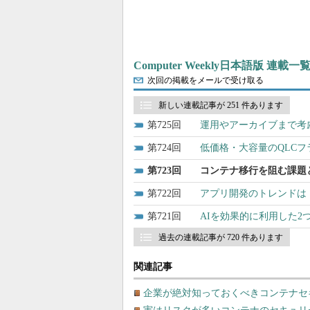
Computer Weekly日本語版 連載一
次回の掲載をメールで受け取る
新しい連載記事が 251 件あります
725
運用やアーカイブまで考
724
低価格・大容量のQLC
723
コンテナ移行を阻む課題
722
アプリ開発のトレンドは
721
AIを効果的に利用した2
過去の連載記事が 720 件あります
関連記事
企業が絶対知っておくべきコンテナセ