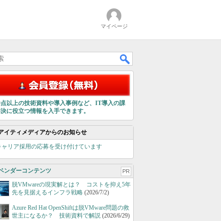
マイページ
00点以上の技術資料や導入事例など、IT導入の課
解決に役立つ情報を入手できます。
アイティメディアからのお知らせ
キャリア採用の応募を受け付けています
ベンダーコンテンツ
PR
脱VMwareの現実解とは？ コストを抑え5年
先を見据えるインフラ戦略
(2026/7/2)
Azure Red Hat OpenShiftは脱VMware問題の救
世主になるか？ 技術資料で解説
(2026/6/29)