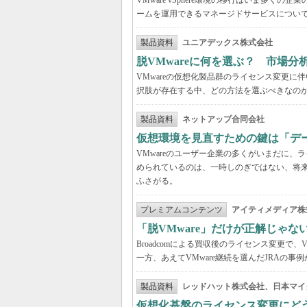
VMware vSphere環境の移行はいま多
ームを運用できるマネージドサービスについ
製品資料
ユニアデックス株式会社
脱VMwareに何を選ぶ？ 市場
VMwareの仮想化製品群のライセンス変更
択肢が存在する中、どの方法を選ぶべきなの
製品資料
ネットアップ合同会社
仮想環境を見直すための鍵は「デ
VMwareのユーザー企業の多くがいまだに
められているのは、一時しのぎではない、将
ふさがる。
プレミアムコンテンツ
アイティメディア株
「脱VMware」だけが正解じゃな
Broadcomによる買収後のライセンス変更で、
一方、あえてVMware継続を選んだJRAの
製品資料
レッドハット株式会社、日本マイ
仮想化基盤のライセンス変更にど