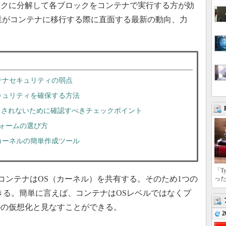
クに分解して各ブロックをコンテナで実行する方が効
yは、企業がコンテナに移行する際に直面する最新の動向、力
テナセキュリティの弱点
キュリティを確保する方法
まされないために確認すべきチェックポイント
トフォームの選び方
カーネルの簡単作成ツール
「T
ンテナはOS（カーネル）を共有する。そのため1つの
っ
きる。簡単に言えば、コンテナはOSレベルではなくプ
ルの仮想化と見なすことができる。
2