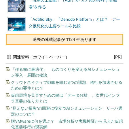
「汎用人工知能」（AGI）が“人とAIの共存する職
場”を作る
「Actifio Sky」「Denodo Platform」とは？ デー
タ仮想化の主要ツールを比較
過去の連載記事が 1124 件あります
関連資料（ホワイトペーパー）
[PR]
「作る前に最適化」 ものづくりを変えるAIシミュレーショ
ン導入・展開の秘訣
クラウドネイティブ戦略を阻む8つの課題、移行を加速させる
ための要件とは？
仮想環境を見直すための鍵は「データ分離」、次世代インフ
ラ基盤の在り方とは
“見えない損失”の回避に役立つAIシミュレーション サーバ選
定のコツは？
脱VMwareに何を選ぶ？ 市場分析や実機検証から見えた仮想
化基盤移行の現実解