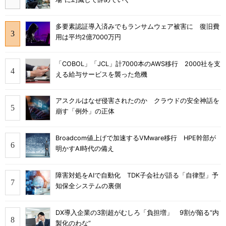
多要素認証導入済みでもランサムウェア被害に 復旧費
用は平均2億7000万円
「COBOL」「JCL」計7000本のAWS移行 2000社を支
える給与サービスを襲った危機
アスクルはなぜ侵害されたのか クラウドの安全神話を
崩す「例外」の正体
Broadcom値上げで加速するVMware移行 HPE幹部が
明かすAI時代の備え
障害対処をAIで自動化 TDK子会社が語る「自律型」予
知保全システムの裏側
DX導入企業の3割超がむしろ「負担増」 9割が陥る“内
製化のわな”