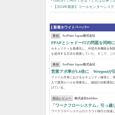
chatGPTで何ができる？どんな仕事
【2024年最新】コールセンターシス
新着ホワイトペーパー
事例
AvePoint Japan株式会社
PPAPとシャドーITの問題を同時に解
セキュリティを最優先し、外部共有機能を制
を提供する方法を模索していた。そこで、こ
事例
AvePoint Japan株式会社
営業アポ率が1.6倍に Weegen
ファイル共有におけるセキュリティ確保と、承認
入で運用ルールを簡素化し、確認の自動通知に
げている。
製品レビュー
株式会社kickflow
「ワークフローシステム」引っ越
ワークフローシステムのクラウド移行が加速