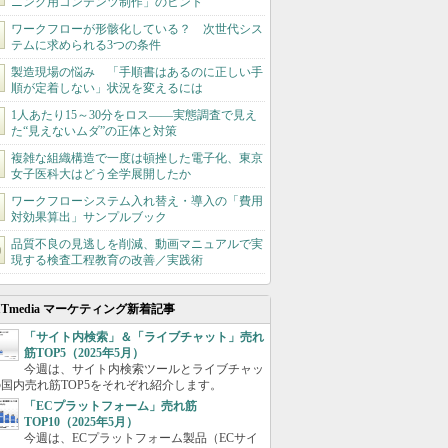
ニング用コンテンツ制作」のヒント
ワークフローが形骸化している？ 次世代シス
テムに求められる3つの条件
製造現場の悩み 「手順書はあるのに正しい手
順が定着しない」状況を変えるには
1人あたり15～30分をロス――実態調査で見え
た“見えないムダ”の正体と対策
複雑な組織構造で一度は頓挫した電子化、東京
女子医科大はどう全学展開したか
ワークフローシステム入れ替え・導入の「費用
対効果算出」サンプルブック
品質不良の見逃しを削減、動画マニュアルで実
現する検査工程教育の改善／実践術
ITmedia マーケティング新着記事
「サイト内検索」＆「ライブチャット」売れ
筋TOP5（2025年5月）
今週は、サイト内検索ツールとライブチャッ
国内売れ筋TOP5をそれぞれ紹介します。
「ECプラットフォーム」売れ筋
TOP10（2025年5月）
今週は、ECプラットフォーム製品（ECサイ