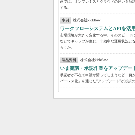
画では、オンプレミスとクラウドの違いを解
する。
事例
株式会社kickflow
ワークフローシステムとAPIを活
市場環境が大きく変化する中、そのスピード
などでギャップが生じ、非効率な運用状況と
ろうか。
製品資料
株式会社kickflow
いま稟議・承認作業をアップデー
承認者が不在で申請が滞ってしまうなど、何か
パーレス化」を通じた“アップデート”が必須