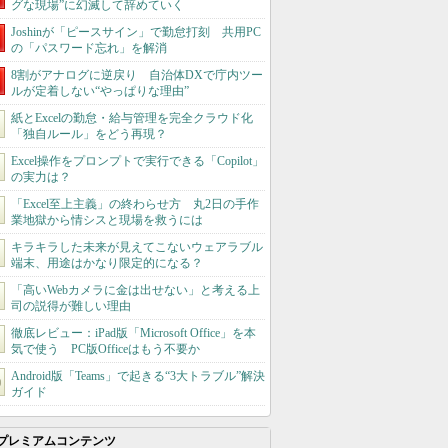
グな現場”に幻滅して辞めていく
Joshinが「ピースサイン」で勤怠打刻 共用PC
の「パスワード忘れ」を解消
8割がアナログに逆戻り 自治体DXで庁内ツー
ルが定着しない“やっぱりな理由”
紙とExcelの勤怠・給与管理を完全クラウド化
「独自ルール」をどう再現？
Excel操作をプロンプトで実行できる「Copilot」
の実力は？
「Excel至上主義」の終わらせ方 丸2日の手作
業地獄から情シスと現場を救うには
キラキラした未来が見えてこないウェアラブル
端末、用途はかなり限定的になる？
「高いWebカメラに金は出せない」と考える上
司の説得が難しい理由
徹底レビュー：iPad版「Microsoft Office」を本
気で使う PC版Officeはもう不要か
Android版「Teams」で起きる“3大トラブル”解決
ガイド
プレミアムコンテンツ