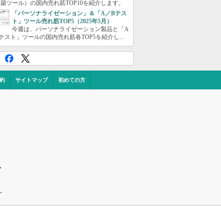
築ツール）の国内売れ筋TOP10を紹介します。
「パーソナライゼーション」＆「A／Bテス
ト」ツール売れ筋TOP5（2025年5月）
今週は、パーソナライゼーション製品と「A
テスト」ツールの国内売れ筋各TOP5を紹介し...
約
サイトマップ
初めての方
ス
ー