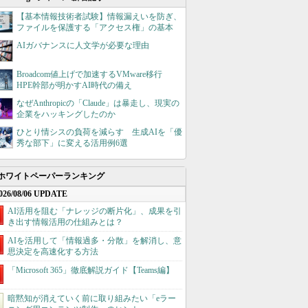
【基本情報技術者試験】情報漏えいを防ぎ、
ファイルを保護する「アクセス権」の基本
AIガバナンスに人文学が必要な理由
Broadcom値上げで加速するVMware移行
HPE幹部が明かすAI時代の備え
なぜAnthropicの「Claude」は暴走し、現実の
企業をハッキングしたのか
ひとり情シスの負荷を減らす 生成AIを「優
秀な部下」に変える活用例6選
ホワイトペーパーランキング
026/08/06 UPDATE
AI活用を阻む「ナレッジの断片化」、成果を引
き出す情報活用の仕組みとは？
AIを活用して「情報過多・分散」を解消し、意
思決定を高速化する方法
「Microsoft 365」徹底解説ガイド【Teams編】
暗黙知が消えていく前に取り組みたい「eラー