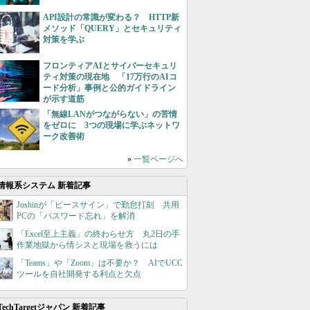
API設計の常識が変わる？ HTTP新
メソッド「QUERY」とセキュリティ
対策を学ぶ
フロンティアAIとサイバーセキュリ
ティ対策の現在地 「17万行のAIコ
ード分析」事例と公的ガイドライン
が示す道筋
「無線LANがつながらない」の苦情
をゼロに 3つの現場に学ぶネットワ
ーク改善術
»
一覧ページへ
情報系システム 新着記事
Joshinが「ピースサイン」で勤怠打刻 共用
PCの「パスワード忘れ」を解消
「Excel至上主義」の終わらせ方 丸2日の手
作業地獄から情シスと現場を救うには
「Teams」や「Zoom」は不要か？ AIでUCC
ツールを自社開発する利点と欠点
TechTargetジャパン 新着記事