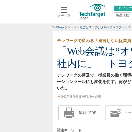
ITイン
製品比較
メディア
クラウド
エンタープライズ
ERP
仮想化
TechTargetジャパン
経営とIT
デジタルトランスフォーメ
データ分析
サーバ＆ストレージ
テレワークで変わる「発言しない従業員
CX
スマートモバイル
「Web会議は“オワ
情報系システム
ネットワーク
社内に」 トヨ
システム運用管理
テレワークの普及で、従業員の働く環境
ーションツールにも変化を促す。何がど
いた。
≫
2022年08月03日 08時15分 公開
印刷／PDF
メー
関連キーワード