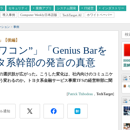
フラ
セキュリティ
業務アプリ
システム開発
IT経営
インダストリー
導入事例
Computer Weekly日本語版
ホワイトペーパー
TechTarget.AI
AI
経営とIT
医療IT
中堅・中小企業とIT
教育IT
ーション
事例
」【後編】
コン”」「Genius Barを
タ系幹部の発言の真意
80
題
の選択肢が広がった。こうした変化は、社内向けのコミュニケ
う変わるのか。トヨタ系金融サービス事業TFSの経営幹部に聞
[
Patrick Thibodeau
，
TechTarget
]
ル通知