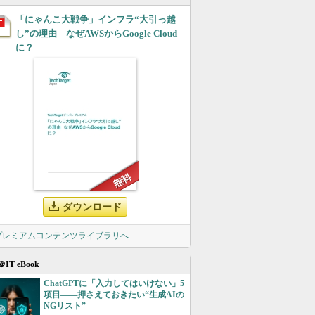
「にゃんこ大戦争」インフラ“大引っ越
し”の理由 なぜAWSからGoogle Cloud
に？
ダウンロード
 プレミアムコンテンツライブラリへ
＠IT eBook
ChatGPTに「入力してはいけない」5
項目――押さえておきたい“生成AIの
NGリスト”