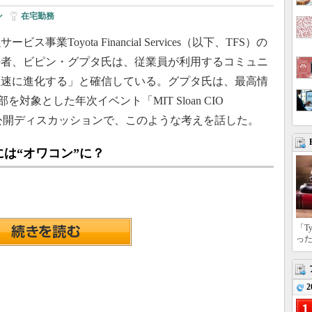
ン
|
在宅勤務
Toyota Financial Services（以下、TFS）の
任者、ビピン・グプタ氏は、従業員が利用するコミュニ
急速に進化する」と確信している。グプタ氏は、最高情
を対象とした年次イベント「MIT Sloan CIO
開催）の公開ディスカッションで、このような考えを話した。
には“オワコン”に？
「T
っ
2