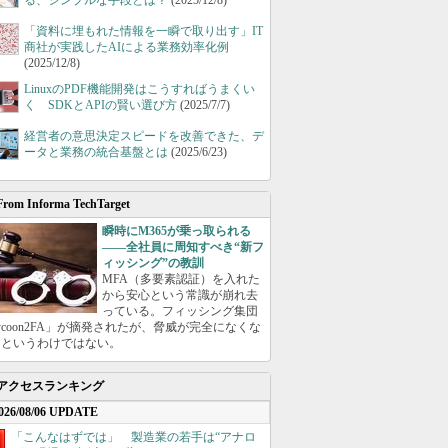
る、シンプルな手段とは？
(2025/12/8)
「資料に埋もれた情報を一瞬で取り出す」IT
商社が実践したAIによる業務効率化例
(2025/12/8)
LinuxのPDF機能開発はこうすればうまくい
く SDKとAPIの賢い選び方
(2025/7/7)
経営者の意思決定スピードを改善できた、デ
ータと業務の統合基盤とは
(2025/6/23)
From Informa TechTarget
瞬時にM365が乗っ取られる
――全社員に周知すべき“新フ
ィッシング”の教訓
MFA（多要素認証）を入れた
から安心という常識が崩れ去
っている。フィッシング集団
ycoon2FA」が摘発されたが、脅威が完全になくな
たというわけではない。
アクセスランキング
026/08/06 UPDATE
「こんなはずでは」 製造業の若手は“アナロ