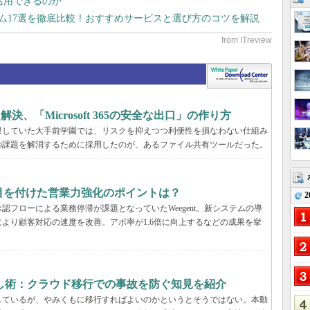
で活用できるのか
テム17選を徹底比較！おすすめサービスと選び方のコツを解説
決、「Microsoft 365の安全な出口」の作り方
限していた大手前学園では、リスクを抑えつつ利便性を損なわない仕組み
の課題を解消するために採用したのが、あるファイル共有ツールだった。
tが目を付けた営業力強化のポイントは？
2
フローによる業務停滞が課題となっていたWeegent。新システムの導
より顧客対応の速度を改善。アポ率が1.6倍に向上するなどの成果を挙
し術：クラウド移行での事故を防ぐ知見を紹介
しているが、やみくもに移行すればよいのかというとそうではない。本動