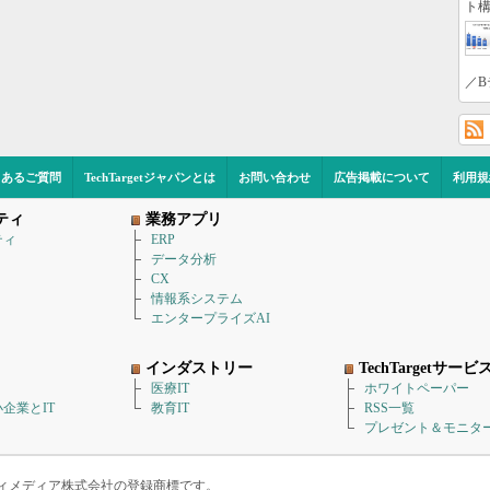
ト構
／B
くあるご質問
TechTargetジャパンとは
お問い合わせ
広告掲載について
利用規
ティ
業務アプリ
ティ
ERP
データ分析
CX
情報系システム
エンタープライズAI
インダストリー
TechTargetサービ
医療IT
ホワイトペーパー
企業とIT
教育IT
RSS一覧
プレゼント＆モニタ
アイティメディア株式会社の登録商標です。