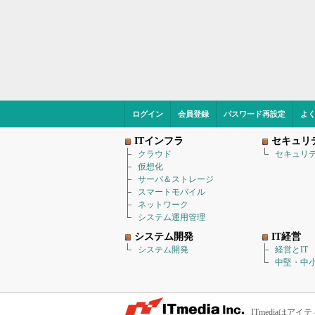
ログイン
会員登録
パスワード再設定
よ
ITインフラ
セキュリ
クラウド
セキュリ
仮想化
サーバ＆ストレージ
スマートモバイル
ネットワーク
システム運用管理
システム開発
IT経営
システム開発
経営とIT
中堅・中小
ITmediaは