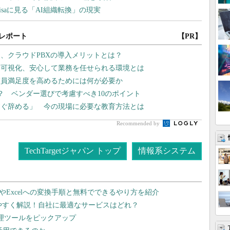
レポート
【PR】
、クラウドPBXの導入メリットとは？
を可視化、安心して業務を任せられる環境とは
業員満足度を高めるためには何が必要か
？ ベンダー選びで考慮すべき10のポイント
すぐ辞める」 今の現場に必要な教育方法とは
Recommended by
TechTargetジャパン トップ
情報系システム
dやExcelへの変換手順と無料でできるやり方を紹介
りやすく解説！自社に最適なサービスはどれ？
管理ツールをピックアップ