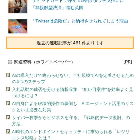
“デビットカードで外食”の9割がタッチ支払いに
「非接触型決済」進む英国
「Twitterは危険だ」と納得させられてしまう理由
過去の連載記事が 461 件あります
関連資料（ホワイトペーパー）
[PR]
AIの導入だけで終わらせない、全社規模でAIを定着させるため
の4つのステップ
入札活動の成否を分ける情報収集 “狙い目案件”を効率よく見
つけるには？
AI自身による破壊的操作の事例も AIエージェント活用のリス
クといま必要な対策
サイバー攻撃からビジネスを守る、「戦略的データ復旧」の
方法
AI時代のエンドポイントセキュリティに求められる「レジリ
エンス戦略」とは？