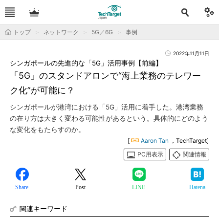
トップ
ネットワーク
5G／6G
事例
2022年11月11日
シンガポールの先進的な「5G」活用事例【前編】
「5G」のスタンドアロンで“海上業務のテレワー
ク化”が可能に？
シンガポールが港湾における「5G」活用に着手した。港湾業務
の在り方は大きく変わる可能性があるという。具体的にどのよう
な変化をもたらすのか。
[
Aaron Tan
，TechTarget]
PC用表示
関連情報
Share
Post
LINE
Hatena
関連キーワード