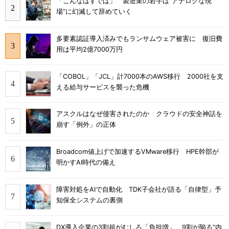
「こんなはずでは」 製造業の若手は“アナログな現
場”に幻滅して辞めていく
多要素認証導入済みでもランサムウェア被害に 復旧費
用は平均2億7000万円
「COBOL」「JCL」計7000本のAWS移行 2000社を支
える給与サービスを襲った危機
アスクルはなぜ侵害されたのか クラウドの安全神話を
崩す「例外」の正体
Broadcom値上げで加速するVMware移行 HPE幹部が
明かすAI時代の備え
障害対処をAIで自動化 TDK子会社が語る「自律型」予
知保全システムの裏側
DX導入企業の3割超がむしろ「負担増」 9割が陥る“内