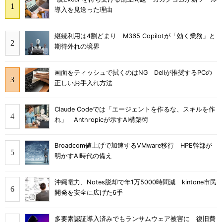
導入を見送った理由
継続利用は4割どまり M365 Copilotが「効く業務」と
期待外れの境界
画面をティッシュで拭くのはNG Dellが推奨するPCの
正しいお手入れ方法
Claude Codeでは「エージェントを作るな、スキルを作
れ」 Anthropicが示すAI構築術
Broadcom値上げで加速するVMware移行 HPE幹部が
明かすAI時代の備え
沖縄電力、Notes脱却で年1万5000時間減 kintone市民
開発を安全に広げた6手
多要素認証導入済みでもランサムウェア被害に 復旧費