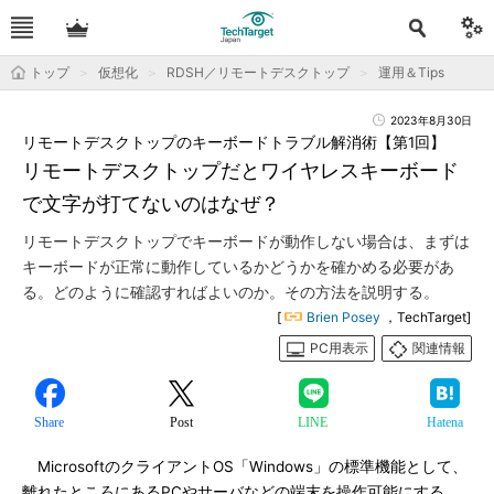
トップ
仮想化
RDSH／リモートデスクトップ
運用＆Tips
2023年8月30日
リモートデスクトップのキーボードトラブル解消術【第1回】
リモートデスクトップだとワイヤレスキーボード
で文字が打てないのはなぜ？
リモートデスクトップでキーボードが動作しない場合は、まずは
キーボードが正常に動作しているかどうかを確かめる必要があ
る。どのように確認すればよいのか。その方法を説明する。
[
Brien Posey
，TechTarget]
PC用表示
関連情報
Share
Post
LINE
Hatena
MicrosoftのクライアントOS「Windows」の標準機能として、
離れたところにあるPCやサーバなどの端末を操作可能にする