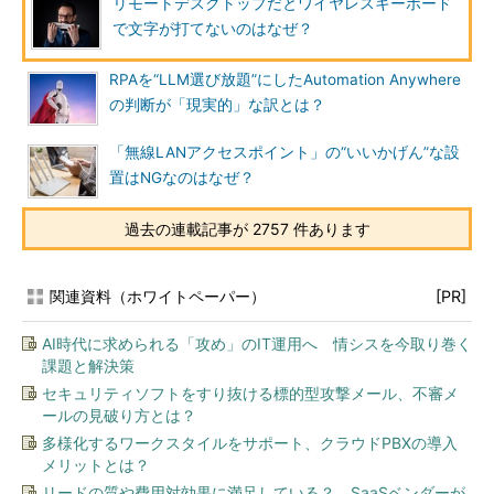
リモートデスクトップだとワイヤレスキーボード
で文字が打てないのはなぜ？
RPAを“LLM選び放題”にしたAutomation Anywhere
の判断が「現実的」な訳とは？
「無線LANアクセスポイント」の“いいかげん”な設
置はNGなのはなぜ？
過去の連載記事が 2757 件あります
関連資料（ホワイトペーパー）
[PR]
AI時代に求められる「攻め」のIT運用へ 情シスを今取り巻く
課題と解決策
セキュリティソフトをすり抜ける標的型攻撃メール、不審メ
ールの見破り方とは？
多様化するワークスタイルをサポート、クラウドPBXの導入
メリットとは？
リードの質や費用対効果に満足している？ SaaSベンダーが