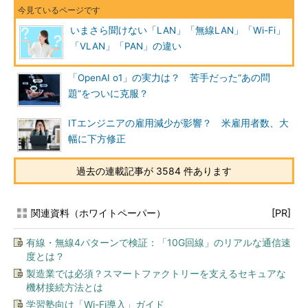
いまさら聞けない「LAN」「無線LAN」「Wi-Fi」
「VLAN」「PAN」の違い
「OpenAI o1」の実力は？ 苦手だった“あの問
題”をついに克服？
ITエンジニアの雇用減少が影響？ 米雇用者数、大
幅に下方修正
過去の連載記事が 3584 件あります
関連資料（ホワイトペーパー）
[PR]
有線・無線4パターンで検証：「10G回線」のリアルな通信速
度とは？
製造業では必須？スマートファクトリーを支えるセキュアな
機材接続方法とは
学習塾向け「Wi-Fi導入」ガイド