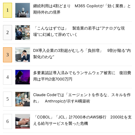
継続利用は4割どまり M365 Copilotが「効く業務」と
期待外れの境界
「こんなはずでは」 製造業の若手は“アナログな現
場”に幻滅して辞めていく
DX導入企業の3割超がむしろ「負担増」 9割が陥る“内
製化のわな”
多要素認証導入済みでもランサムウェア被害に 復旧費
用は平均2億7000万円
Claude Codeでは「エージェントを作るな、スキルを作
れ」 Anthropicが示すAI構築術
「COBOL」「JCL」計7000本のAWS移行 2000社を支
える給与サービスを襲った危機