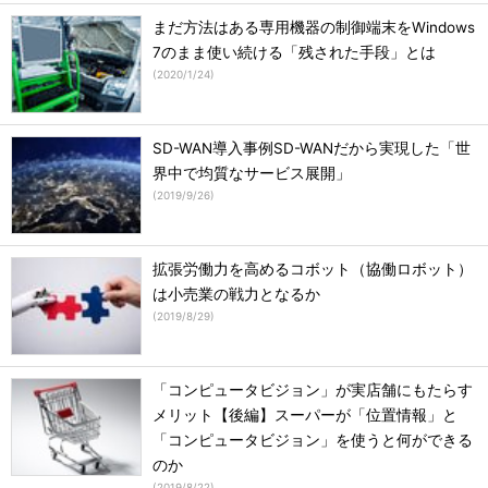
まだ方法はある専用機器の制御端末をWindows
7のまま使い続ける「残された手段」とは
(
2020/1/24
)
SD-WAN導入事例SD-WANだから実現した「世
界中で均質なサービス展開」
(
2019/9/26
)
拡張労働力を高めるコボット（協働ロボット）
は小売業の戦力となるか
(
2019/8/29
)
「コンピュータビジョン」が実店舗にもたらす
メリット【後編】スーパーが「位置情報」と
「コンピュータビジョン」を使うと何ができる
のか
(
2019/8/22
)