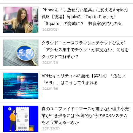
iPhoneを「手放せない道具」に変えるAppleの
戦略【後編】Appleの「Tap to Pay」が
「Square」の脅威に？ 投資家が混乱の訳
(
2022/3/25
)
クラウドニュースフラッシュチケットぴあが
「アクセス集中でチケットが買えない」問題を
クラウドで解消か？
(
2022/1/31
)
APIセキュリティへの懸念【第3回】「危ない
『API』」はこうして生まれる
(
2022/1/19
)
真のユニファイドコマースが進まない理由小売
業が生き残るには“伝統的な”今のPOSシステム
をどう変えるべきか
(
2021/12/27
)