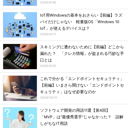
(
2025/4/18
)
IoT用Windowsの基本をおさらい【前編】ラズ
パイだけじゃない 軽量版OS「Windows 10
IoT」が使えるデバイスは？
(
2025/4/11
)
スキミングに遭わないために【前編】どこから
漏れた？ 「クレカ情報」が盗まれる巧妙な手
口とは
(
2025/3/15
)
これで分かる「エンドポイントセキュリティ」
【前編】いまさら聞けない「エンドポイントセ
キュリティ」はなぜ必要なのか
(
2024/10/11
)
ソフトウェア開発の用語11選【第4回】
「MVP」は“最優秀選手”じゃなかった？ 誤解
しがちなIT用語