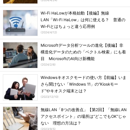
(
2024/4/24
)
Wi-Fi HaLowが本格始動【後編】無線
LAN「Wi-Fi HaLow」は何に使える？ 普通の
Wi-Fiとはちょっと違う応用例
(
2024/4/12
)
Microsoftデータ分析ツールの進化【後編】非
構造化データのための「ベクトル検索」にも着
目 MicrosoftのAI向け新機能
(
2024/2/6
)
Windowsキオスクモードの使い方【前編】いま
さら聞けない「Windows 11」の“Kioskモー
ド”やキオスク端末とは？
(
2023/12/10
)
無線LAN「8つの改善点」【第2回】「無線LAN
アクセスポイント」の場所は“どこでもOK”じゃ
ない 理想の方法は？
(
2023/9/5
)