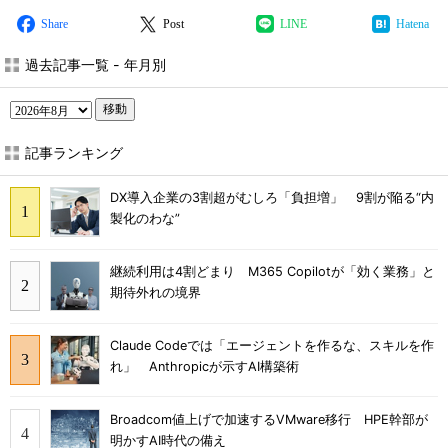
Share
Post
LINE
Hatena
過去記事一覧 - 年月別
移動
記事ランキング
DX導入企業の3割超がむしろ「負担増」 9割が陥る“内
製化のわな”
継続利用は4割どまり M365 Copilotが「効く業務」と
期待外れの境界
Claude Codeでは「エージェントを作るな、スキルを作
れ」 Anthropicが示すAI構築術
Broadcom値上げで加速するVMware移行 HPE幹部が
明かすAI時代の備え