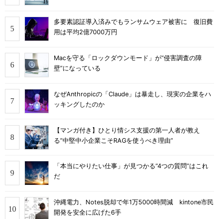
多要素認証導入済みでもランサムウェア被害に 復旧費
用は平均2億7000万円
Macを守る「ロックダウンモード」が“侵害調査の障
壁”になっている
なぜAnthropicの「Claude」は暴走し、現実の企業をハ
ッキングしたのか
【マンガ付き】ひとり情シス支援の第一人者が教え
る”中堅中小企業こそRAGを使うべき理由”
「本当にやりたい仕事」が見つかる“4つの質問”はこれ
だ
沖縄電力、Notes脱却で年1万5000時間減 kintone市民
開発を安全に広げた6手