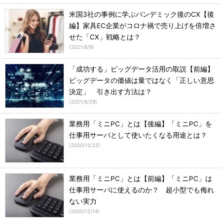
米国3社の事例に学ぶパンデミック後のCX【後
編】家具EC企業がコロナ禍で売り上げを倍増さ
せた「CX」戦略とは？
(
2021/8/9
)
「成功する」ビッグデータ活用の取説【前編】
ビッグデータの価値は量ではなく「正しい意思
決定」 引き出す方法は？
(
2021/6/29
)
業務用「ミニPC」とは【後編】「ミニPC」を
仕事用サーバとして使いたくなる用途とは？
(
2020/12/22
)
業務用「ミニPC」とは【前編】「ミニPC」は
仕事用サーバに使えるのか？ 超小型でも侮れ
ない実力
(
2020/12/14
)