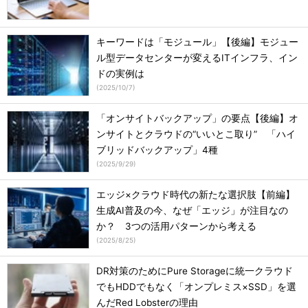
キーワードは「モジュール」【後編】モジュー
ル型データセンターが変えるITインフラ、イン
ドの実例は
(
2025/10/7
)
「オンサイトバックアップ」の要点【後編】オ
ンサイトとクラウドの“いいとこ取り” 「ハイ
ブリッドバックアップ」4種
(
2025/9/29
)
エッジ×クラウド時代の新たな選択肢【前編】
生成AI普及の今、なぜ「エッジ」が注目なの
か？ 3つの活用パターンから考える
(
2025/8/25
)
DR対策のためにPure Storageに統一クラウド
でもHDDでもなく「オンプレミス×SSD」を選
んだRed Lobsterの理由