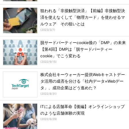
狙われる「非接触型決済」【前編】非接触型決
済を使えなくして「物理カード」を使わせるマ
ルウェア その狙いとは
(
2023/3/7
)
脱サードパーティーcookie後の「DMP」の未来
【第4回】DMPは「脱サードパーティー
cookie」でこう変わる
(
2022/9/15
)
株式会社キーウォーカー提供Webキャストデー
タ活用の成否を分ける「社内データ×Webデー
タ」、成功企業はどう進めた？
(
2022/8/31
)
ITによる店舗革命【後編】オンラインショップ
のような店舗体験の実現
(
2022/6/29
)