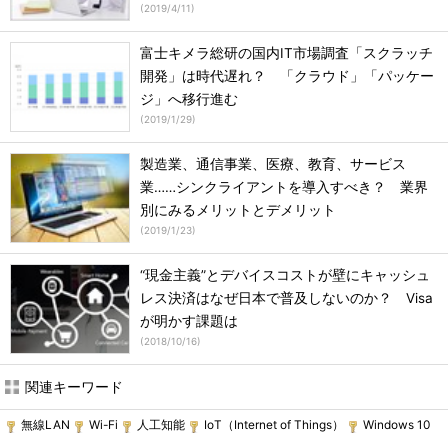
(
2019/4/11
)
富士キメラ総研の国内IT市場調査「スクラッチ
開発」は時代遅れ？ 「クラウド」「パッケー
ジ」へ移行進む
(
2019/1/29
)
製造業、通信事業、医療、教育、サービス
業……シンクライアントを導入すべき？ 業界
別にみるメリットとデメリット
(
2019/1/23
)
“現金主義”とデバイスコストが壁にキャッシュ
レス決済はなぜ日本で普及しないのか？ Visa
が明かす課題は
(
2018/10/16
)
関連キーワード
無線LAN
Wi-Fi
人工知能
IoT（Internet of Things）
Windows 10