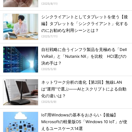
(
2025/8/11
)
シンクライアントとしてタブレットを使う【後
編】タブレットを「シンクライアント」化する
のにお勧めな利用シーンとは？
(
2025/7/11
)
自社戦略に合うインフラ製品を見極める「Dell
VxRail」と「Nutanix NX」を比較 HCI選びの
決め手は？
(
2025/5/9
)
ネットワーク分析の進化【第2回】無線LAN
は“運用”で選ぶ――AIとスクリプトによる自動
化の違いは？
(
2025/5/9
)
IoT用Windowsの基本をおさらい【後編】
Microsoftの軽量版OS「Windows 10 IoT」が使
えるユースケース14選