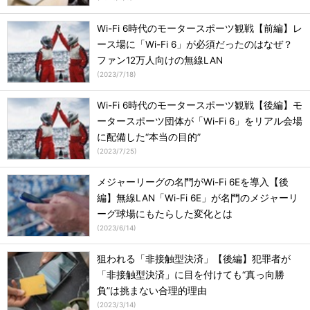
Wi-Fi 6時代のモータースポーツ観戦【前編】レ
ース場に「Wi-Fi 6」が必須だったのはなぜ？
ファン12万人向けの無線LAN
(
2023/7/18
)
Wi-Fi 6時代のモータースポーツ観戦【後編】モ
ータースポーツ団体が「Wi-Fi 6」をリアル会場
に配備した“本当の目的”
(
2023/7/25
)
メジャーリーグの名門がWi-Fi 6Eを導入【後
編】無線LAN「Wi-Fi 6E」が名門のメジャーリ
ーグ球場にもたらした変化とは
(
2023/6/14
)
狙われる「非接触型決済」【後編】犯罪者が
「非接触型決済」に目を付けても“真っ向勝
負”は挑まない合理的理由
(
2023/3/14
)