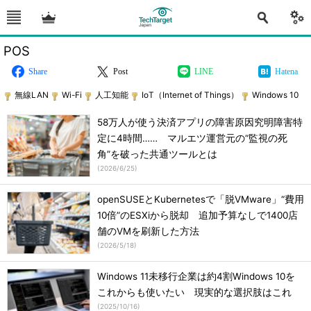
POS
Share
Post
LINE
Hatena
無線LAN
Wi-Fi
人工知能
IoT（Internet of Things）
Windows 10
58万人が使う決済アプリの障害原因究明障害特
定に4時間…… マルエツ運営元の“監視の死
角”を破った共通ツールとは
(
2026/6/25
)
openSUSEとKubernetesで「脱VMware」“費用
10倍”のESXiから脱却 追加予算なしで1400店
舗のVMを刷新した方法
(
2026/5/18
)
Windows 11未移行企業は約4割Windows 10を
これからも使いたい 現実的な選択肢はこれ
(
2025/10/16
)