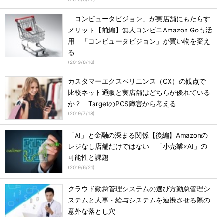
「コンピュータビジョン」が実店舗にもたらす
メリット【前編】無人コンビニAmazon Goも活
用 「コンピュータビジョン」が買い物を変え
る
(
2019/8/16
)
カスタマーエクスペリエンス（CX）の観点で
比較ネット通販と実店舗はどちらが優れている
か？ TargetのPOS障害から考える
(
2019/7/18
)
「AI」と金融の深まる関係【後編】Amazonの
レジなし店舗だけではない 「小売業×AI」の
可能性と課題
(
2019/6/21
)
クラウド勤怠管理システムの選び方勤怠管理シ
ステムと人事・給与システムを連携させる際の
意外な落とし穴