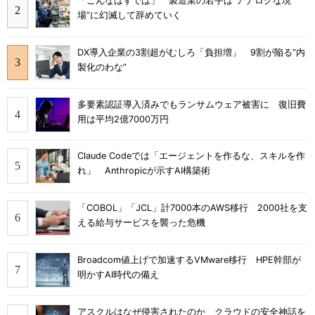
「こんなはずでは」 製造業の若手は“アナログな現
場”に幻滅して辞めていく
DX導入企業の3割超がむしろ「負担増」 9割が陥る“内
製化のわな”
多要素認証導入済みでもランサムウェア被害に 復旧費
用は平均2億7000万円
Claude Codeでは「エージェントを作るな、スキルを作
れ」 Anthropicが示すAI構築術
「COBOL」「JCL」計7000本のAWS移行 2000社を支
える給与サービスを襲った危機
Broadcom値上げで加速するVMware移行 HPE幹部が
明かすAI時代の備え
アスクルはなぜ侵害されたのか クラウドの安全神話を