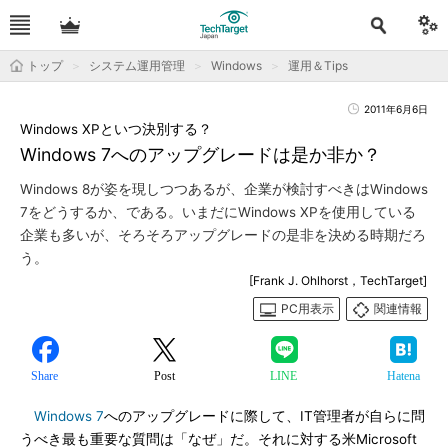
トップ
システム運用管理
Windows
運用＆Tips
2011年6月6日
Windows XPといつ決別する？
Windows 7へのアップグレードは是か非か？
Windows 8が姿を現しつつあるが、企業が検討すべきはWindows
7をどうするか、である。いまだにWindows XPを使用している
企業も多いが、そろそろアップグレードの是非を決める時期だろ
う。
[Frank J. Ohlhorst，TechTarget]
PC用表示
関連情報
Share
Post
LINE
Hatena
Windows 7
へのアップグレードに際して、IT管理者が自らに問
うべき最も重要な質問は「なぜ」だ。それに対する米Microsoft