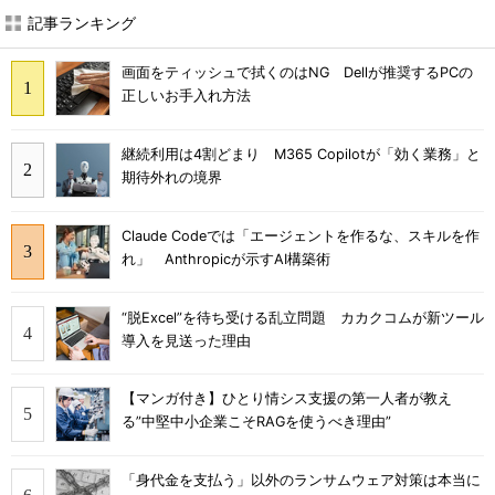
記事ランキング
画面をティッシュで拭くのはNG Dellが推奨するPCの
正しいお手入れ方法
継続利用は4割どまり M365 Copilotが「効く業務」と
期待外れの境界
Claude Codeでは「エージェントを作るな、スキルを作
れ」 Anthropicが示すAI構築術
“脱Excel”を待ち受ける乱立問題 カカクコムが新ツール
導入を見送った理由
【マンガ付き】ひとり情シス支援の第一人者が教え
る”中堅中小企業こそRAGを使うべき理由”
「身代金を支払う」以外のランサムウェア対策は本当に