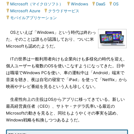
Microsoft（マイクロソフト）
|
Windows
|
DaaS
|
OS
|
Microsoft Azure
|
クラウドサービス
|
モバイルアプリケーション
OSといえば「Windows」という時代は終わっ
た。そのことは誰もが認識しており、ついに米
Microsoftも認めたようだ。
ITの世界は一般利用者向けも企業向けも多様化の時代を迎え、
個人ユーザーも複数のOSを使いこなすようになってきた。日中
は職場でWindows PCを使い、車の運転中は「Android」端末で
音楽を聴き、夜は自宅の寝室で「iPad」を使って「Netflix」から
映画やテレビ番組を見るという人も珍しくない。
生産性向上の主役はOSからアプリに移ってきている。新しい
最高経営責任者（CEO）、サトヤ・ナデラ氏率いる最近の
Microsoftの動きを見ると、同社もようやくその事実を認め、
Windows戦略を転換しつつあるようだ。