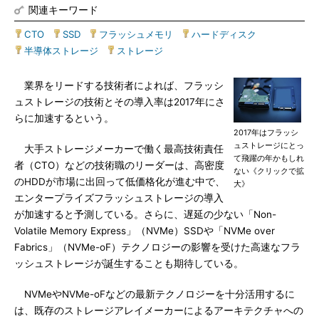
関連キーワード
CTO
|
SSD
|
フラッシュメモリ
|
ハードディスク
|
半導体ストレージ
|
ストレージ
業界をリードする技術者によれば、フラッシ
ュストレージの技術とその導入率は2017年にさ
らに加速するという。
2017年はフラッシ
ュストレージにとっ
大手ストレージメーカーで働く最高技術責任
て飛躍の年かもしれ
者（CTO）などの技術職のリーダーは、高密度
ない《クリックで拡
のHDDが市場に出回って低価格化が進む中で、
大》
エンタープライズフラッシュストレージの導入
が加速すると予測している。さらに、遅延の少ない「Non-
Volatile Memory Express」（NVMe）SSDや「NVMe over
Fabrics」（NVMe-oF）テクノロジーの影響を受けた高速なフラ
ッシュストレージが誕生することも期待している。
NVMeやNVMe-oFなどの最新テクノロジーを十分活用するに
は、既存のストレージアレイメーカーによるアーキテクチャへの