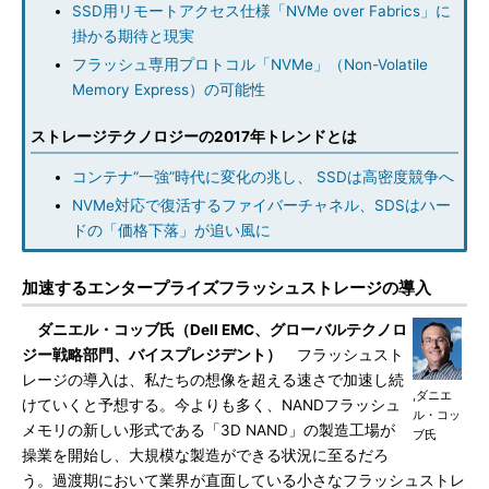
SSD用リモートアクセス仕様「NVMe over Fabrics」に
掛かる期待と現実
フラッシュ専用プロトコル「NVMe」（Non-Volatile
Memory Express）の可能性
ストレージテクノロジーの2017年トレンドとは
コンテナ“一強”時代に変化の兆し、 SSDは高密度競争へ
NVMe対応で復活するファイバーチャネル、SDSはハー
ドの「価格下落」が追い風に
加速するエンタープライズフラッシュストレージの導入
ダニエル・コッブ氏（Dell EMC、グローバルテクノロ
ジー戦略部門、バイスプレジデント）
フラッシュスト
レージの導入は、私たちの想像を超える速さで加速し続
,ダニエ
けていくと予想する。今よりも多く、NANDフラッシュ
ル・コッ
メモリの新しい形式である「3D NAND」の製造工場が
ブ氏
操業を開始し、大規模な製造ができる状況に至るだろ
う。過渡期において業界が直面している小さなフラッシュストレ