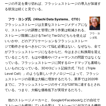
ージの不足を乗り切れば、フラッシュストレージの導入が加速す
る状況は続くと見ている。
フウ・ヨシダ氏（Hitachi Data Systems、CTO）
フラッシュストレージは主要なストレージメディアにな
り、ストレージの調整と管理に伴う作業は軽減される。
フウ・ヨ
ストレージ階層におけるTier1とTier2のどちらを使えば
シダ氏
いいかや、どのアプリケーションをフラッシュストレー
ジで動作させるべきかについて悩む必要はない。なぜなら、全て
がフラッシュストレージになるからだ。今はまさに転換期を迎え
ているところで、もはや価格やパフォーマンスの問題ではなくな
っている。フラッシュストレージに関するロードマップも素晴ら
しいものになっている。3Dや3ビット記録方式「TLC（Triple
Level Cell）」のような新しいテクノロジーによって、フラッシ
ュストレージの容量は大幅に増加するだろう。業界では2020年
までに、フラッシュストレージのサイズが128TBに達するとされ
ている。つまり、大幅な価格低下が実現するだろう。
他のストレージメーカーと、GoogleやFacebookなどの自社で
ストレージを構築している企業は、ストレージに付与できる機能