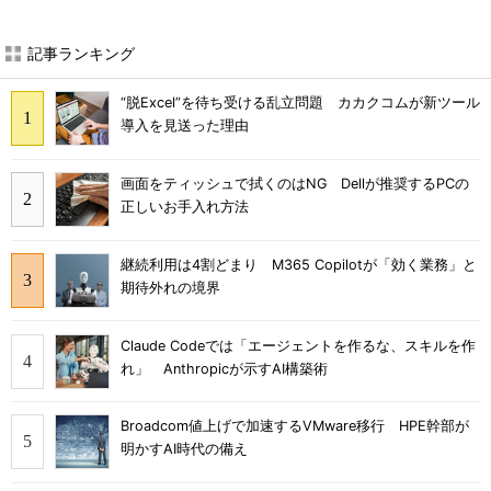
記事ランキング
“脱Excel”を待ち受ける乱立問題 カカクコムが新ツール
導入を見送った理由
画面をティッシュで拭くのはNG Dellが推奨するPCの
正しいお手入れ方法
継続利用は4割どまり M365 Copilotが「効く業務」と
期待外れの境界
Claude Codeでは「エージェントを作るな、スキルを作
れ」 Anthropicが示すAI構築術
Broadcom値上げで加速するVMware移行 HPE幹部が
明かすAI時代の備え