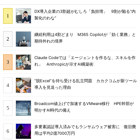
DX導入企業の3割超がむしろ「負担増」 9割が陥る“内
製化のわな”
継続利用は4割どまり M365 Copilotが「効く業務」と
期待外れの境界
Claude Codeでは「エージェントを作るな、スキルを作
れ」 Anthropicが示すAI構築術
“脱Excel”を待ち受ける乱立問題 カカクコムが新ツール
導入を見送った理由
Broadcom値上げで加速するVMware移行 HPE幹部が
明かすAI時代の備え
多要素認証導入済みでもランサムウェア被害に 復旧費
用は平均2億7000万円