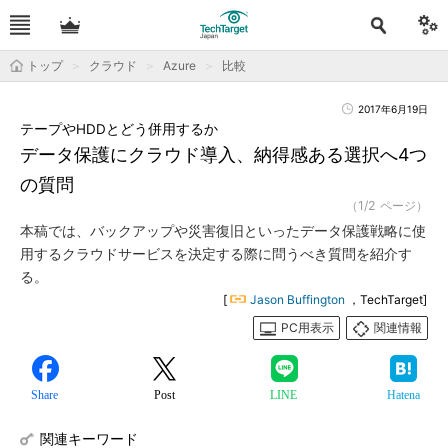
トップ
クラウド
Azure
比較
2017年6月19日
テープやHDDとどう併用するか
データ保護にクラウド導入、納得感ある選択へ4つ
の質問
（1/2 ページ）
本稿では、バックアップや災害復旧といったデータ保護戦略に使
用するクラウドサービスを決定する際に問うべき質問を紹介す
る。
[
Jason Buffington
，TechTarget]
PC用表示
関連情報
Share
Post
LINE
Hatena
関連キーワード