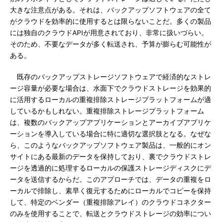
大きな注意点がある。それは、バックアップソフトウェアの全て
がクラウドを効率的に使用するとは限らないことだ。多くの製品
には独自のクラウドAPIが用意されており、非常に扱いづらい。
そのため、不要なデータが多く転送され、予算が膨らむ可能性が
ある。
既存のバックアップストレージソフトウェアで経済的なストレ
ージ容量が必要な場合は、水面下でクラウドストレージを効果的
に活用するローカルの重複排除ストレージプラットフォームが適
しているかもしれない。重複排除ストレージプラットフォーム
は、複数のバックアップアプリケーションとアーカイブアプリケ
ーションを導入している場合に特に適切な選択肢となる。なぜな
ら、このようなバックアップソフトウェア製品は、一般的にオン
サイトにある最新のデータを保持しており、裏でクラウドストレ
ージを透過的に処理するローカルの保護ストレージディスクにデ
ータを送信するからだ。このアプローチでは、データの重複をロ
ーカルで排除し、素早く復元するためにローカルでコピーを保持
して、特定のベンダー（重複排除アレイ）のクラウドコネクター
のみを使用することで、転送とクラウドストレージの効率につい