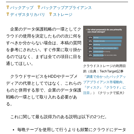
バックアップ
|
バックアップアプライアンス
|
ディザスタリカバリ
|
ストレージ
企業のデータ保護戦略の一環としてク
ラウドの使用を決定したものの次に何を
すべきか分からない場合は、本稿の質問
を参考にされたい。すぐ作業に取り掛か
るのではなく、まずは全ての項目に目を
通してほしい。
クラウドストレージの利用目
的（出典：TechTarget記事
クラウドサービスをHDDやテープメ
「
調査で分かったバックアッ
プアプライアンス市場動向、
ディアの代替としてではなく、これらの
『ディスク』『クラウド』に
ものと併用する形で、企業のデータ保護
注目
」）《クリックで拡大》
戦略の一環として取り入れる必要があ
る。
これに関して最も説得力のある説明は以下の2つだ。
毎晩テープを使用して行うよりも頻繁にクラウドにデータ