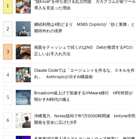
“脱Excel”を待ち受ける乱立問題 カカクコムが新ツール
導入を見送った理由
継続利用は4割どまり M365 Copilotが「効く業務」と
期待外れの境界
画面をティッシュで拭くのはNG Dellが推奨するPCの
正しいお手入れ方法
Claude Codeでは「エージェントを作るな、スキルを作
れ」 Anthropicが示すAI構築術
Broadcom値上げで加速するVMware移行 HPE幹部が
明かすAI時代の備え
沖縄電力、Notes脱却で年1万5000時間減 kintone市民
開発を安全に広げた6手
多要素認証導入済みでもランサムウェア被害に 復旧費