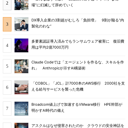
場”に幻滅して辞めていく
DX導入企業の3割超がむしろ「負担増」 9割が陥る“内
製化のわな”
多要素認証導入済みでもランサムウェア被害に 復旧費
用は平均2億7000万円
Claude Codeでは「エージェントを作るな、スキルを作
れ」 Anthropicが示すAI構築術
「COBOL」「JCL」計7000本のAWS移行 2000社を支
える給与サービスを襲った危機
Broadcom値上げで加速するVMware移行 HPE幹部が
明かすAI時代の備え
アスクルはなぜ侵害されたのか クラウドの安全神話を