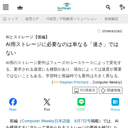
トップ
経営とIT
IT経営／IT戦略系ソリューション
技術解説
2019年8月26日
AIとストレージ【後編】
AI用ストレージに必要なのは単なる「速さ」では
ない
AI用のストレージ要件はフェーズやユースケースによって変化す
る。要求される速度にも種類があり、場合によっては速度が重要
ではないこともある。学習時と推論時でも要件は大きく異なる。
[
Stephen Pritchard
，Computer Weekly]
PC用表示
関連情報
Share
Post
LINE
Hatena
前編（
Computer Weekly日本語版 8月7日号
掲載）では、AI
を構築するに当たって求められるストレージの要件を検討した。