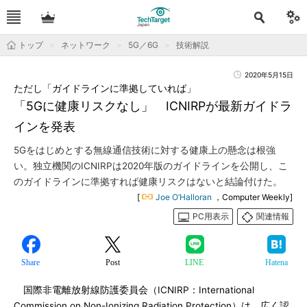
トップ
ネットワーク
5G／6G
技術解説
2020年5月15日
ただし「ガイドラインに準拠していれば」
「5Gに健康リスクなし」 ICNIRPが最新ガイドラ
インを発表
5Gをはじめとする無線通信技術に対する健康上の懸念は根強
い。独立機関のICNIRPは2020年版のガイドラインを公開し、こ
のガイドラインに準拠すれば健康リスクはないと結論付けた。
[
Joe O’Halloran
，Computer Weekly]
PC用表示
関連情報
Share
Post
LINE
Hatena
国際非電離放射線防護委員会（ICNIRP：International
Commission on Non-Ionizing Radiation Protection）は、広く認