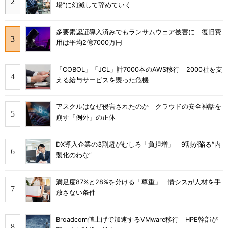
場”に幻滅して辞めていく
多要素認証導入済みでもランサムウェア被害に 復旧費
用は平均2億7000万円
「COBOL」「JCL」計7000本のAWS移行 2000社を支
える給与サービスを襲った危機
アスクルはなぜ侵害されたのか クラウドの安全神話を
崩す「例外」の正体
DX導入企業の3割超がむしろ「負担増」 9割が陥る“内
製化のわな”
満足度87%と28%を分ける「尊重」 情シスが人材を手
放さない条件
Broadcom値上げで加速するVMware移行 HPE幹部が