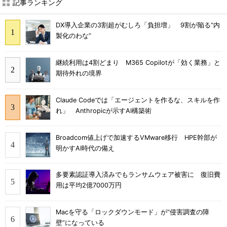
記事ランキング
DX導入企業の3割超がむしろ「負担増」 9割が陥る“内
製化のわな”
継続利用は4割どまり M365 Copilotが「効く業務」と
期待外れの境界
Claude Codeでは「エージェントを作るな、スキルを作
れ」 Anthropicが示すAI構築術
Broadcom値上げで加速するVMware移行 HPE幹部が
明かすAI時代の備え
多要素認証導入済みでもランサムウェア被害に 復旧費
用は平均2億7000万円
Macを守る「ロックダウンモード」が“侵害調査の障
壁”になっている