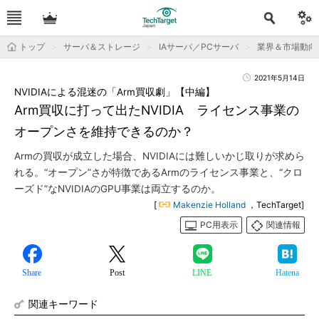
トップ
サーバ＆ストレージ
IAサーバ／PCサーバ
業界＆市場動向
2021年5月14日
NVIDIAによる混迷の「Arm買収劇」【中編】
Arm買収に打って出たNVIDIA ライセンス事業の
オープンさを維持できるのか？
Armの買収が成立した場合、NVIDIAには難しいかじ取りが求めら
れる。“オープン”さが特徴であるArmのライセンス事業と、“クロ
ーズド”なNVIDIAのGPU事業は両立するのか。
[
Makenzie Holland
，TechTarget]
PC用表示
関連情報
Share
Post
LINE
Hatena
関連キーワード