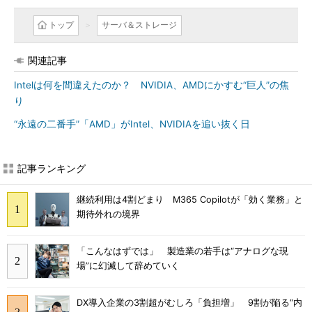
トップ
サーバ＆ストレージ
関連記事
Intelは何を間違えたのか？ NVIDIA、AMDにかすむ“巨人”の焦
り
“永遠の二番手”「AMD」がIntel、NVIDIAを追い抜く日
記事ランキング
継続利用は4割どまり M365 Copilotが「効く業務」と
期待外れの境界
「こんなはずでは」 製造業の若手は“アナログな現
場”に幻滅して辞めていく
DX導入企業の3割超がむしろ「負担増」 9割が陥る“内