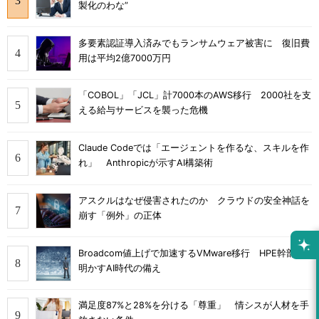
製化のわな”
多要素認証導入済みでもランサムウェア被害に 復旧費
用は平均2億7000万円
「COBOL」「JCL」計7000本のAWS移行 2000社を支
える給与サービスを襲った危機
Claude Codeでは「エージェントを作るな、スキルを作
れ」 Anthropicが示すAI構築術
アスクルはなぜ侵害されたのか クラウドの安全神話を
崩す「例外」の正体
Broadcom値上げで加速するVMware移行 HPE幹部が
明かすAI時代の備え
満足度87%と28%を分ける「尊重」 情シスが人材を手