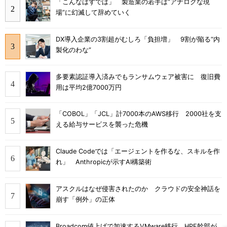
「こんなはずでは」 製造業の若手は“アナログな現
場”に幻滅して辞めていく
DX導入企業の3割超がむしろ「負担増」 9割が陥る“内
製化のわな”
多要素認証導入済みでもランサムウェア被害に 復旧費
用は平均2億7000万円
「COBOL」「JCL」計7000本のAWS移行 2000社を支
える給与サービスを襲った危機
Claude Codeでは「エージェントを作るな、スキルを作
れ」 Anthropicが示すAI構築術
アスクルはなぜ侵害されたのか クラウドの安全神話を
崩す「例外」の正体
Broadcom値上げで加速するVMware移行 HPE幹部が