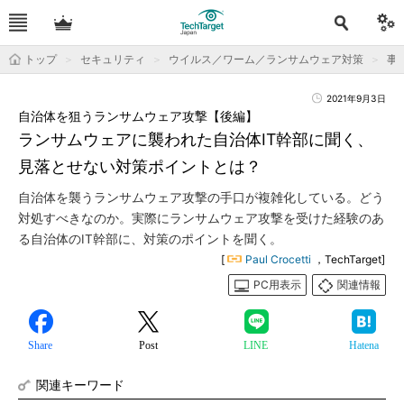
トップ
セキュリティ
ウイルス／ワーム／ランサムウェア対策
事
2021年9月3日
自治体を狙うランサムウェア攻撃【後編】
ランサムウェアに襲われた自治体IT幹部に聞く、
見落とせない対策ポイントとは？
自治体を襲うランサムウェア攻撃の手口が複雑化している。どう
対処すべきなのか。実際にランサムウェア攻撃を受けた経験のあ
る自治体のIT幹部に、対策のポイントを聞く。
[
Paul Crocetti
，TechTarget]
PC用表示
関連情報
Share
Post
LINE
Hatena
関連キーワード