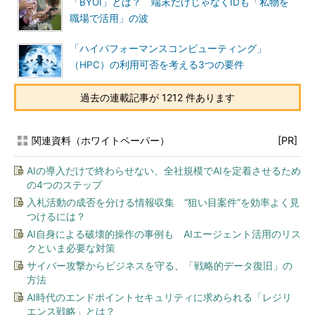
「BYOI」とは？ 端末だけじゃなくIDも「私物を
職場で活用」の波
「ハイパフォーマンスコンピューティング」
（HPC）の利用可否を考える3つの要件
過去の連載記事が 1212 件あります
関連資料（ホワイトペーパー）
[PR]
AIの導入だけで終わらせない、全社規模でAIを定着させるため
の4つのステップ
入札活動の成否を分ける情報収集 “狙い目案件”を効率よく見
つけるには？
AI自身による破壊的操作の事例も AIエージェント活用のリス
クといま必要な対策
サイバー攻撃からビジネスを守る、「戦略的データ復旧」の
方法
AI時代のエンドポイントセキュリティに求められる「レジリ
エンス戦略」とは？