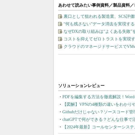
あわせて読みたい事例資料／製品資料／
裏口として狙われる製造業、SCS評
“何も残さない”データ消去を実現す
なぜDXの取り組みは“よくある失敗
コストを抑えてゼロトラストを実現する、“M
クラウドのマネージドサービスでVMware
PDFを編集する方法を徹底解説！Wor
【図解】VPNの4種類の違いをわか
Githubだけじゃない？ソースコード
chatGPTで何ができる？どんな仕事
【2024年最新】コールセンターシス