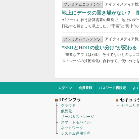
プレミアムコンテンツ
アイティメディア株
地上にデータの置き場がない？ 
AIブームに伴う計算需要の爆発で、地上のデ
打破する解として浮上した、“宇宙”と“海中”
プレミアムコンテンツ
アイティメディア株
“SSDとHDDの使い分け”が変わ
「重要なアプリはSSD、そうでないものはコ
ストレージの技術進化に合わせて、使い分け
ログイン
会員登録
パスワード再設定
よ
ITインフラ
セキュリ
クラウド
セキュリ
仮想化
サーバ＆ストレージ
スマートモバイル
ネットワーク
システム運用管理