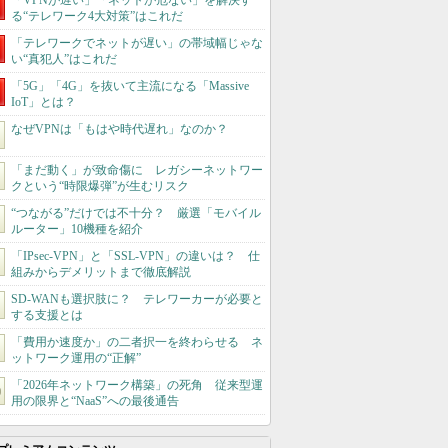
「VPNが遅い」「ネットが危ない」を解決す
る“テレワーク4大対策”はこれだ
「テレワークでネットが遅い」の帯域幅じゃな
い“真犯人”はこれだ
「5G」「4G」を抜いて主流になる「Massive
IoT」とは？
なぜVPNは「もはや時代遅れ」なのか？
「まだ動く」が致命傷に レガシーネットワー
クという“時限爆弾”が生むリスク
“つながる”だけでは不十分？ 厳選「モバイル
ルーター」10機種を紹介
「IPsec-VPN」と「SSL-VPN」の違いは？ 仕
組みからデメリットまで徹底解説
SD-WANも選択肢に？ テレワーカーが必要と
する支援とは
「費用か速度か」の二者択一を終わらせる ネ
ットワーク運用の“正解”
「2026年ネットワーク構築」の死角 従来型運
用の限界と“NaaS”への最後通告