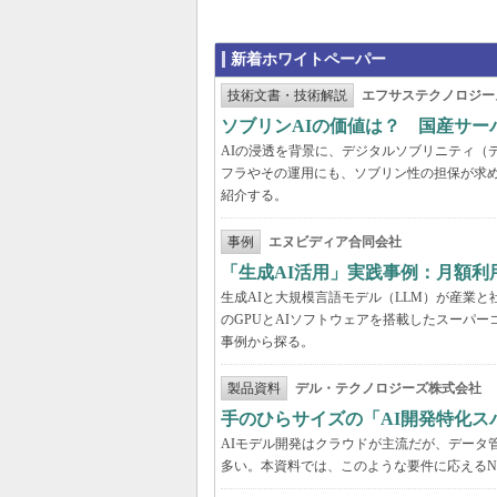
新着ホワイトペーパー
技術文書・技術解説
エフサステクノロジー
ソブリンAIの価値は？ 国産サ
AIの浸透を背景に、デジタルソブリニティ（
フラやその運用にも、ソブリン性の担保が求め
紹介する。
事例
エヌビディア合同会社
「生成AI活用」実践事例：月額
生成AIと大規模言語モデル（LLM）が産業
のGPUとAIソフトウェアを搭載したスーパー
事例から探る。
製品資料
デル・テクノロジーズ株式会社
手のひらサイズの「AI開発特化ス
AIモデル開発はクラウドが主流だが、データ
多い。本資料では、このような要件に応えるNVI