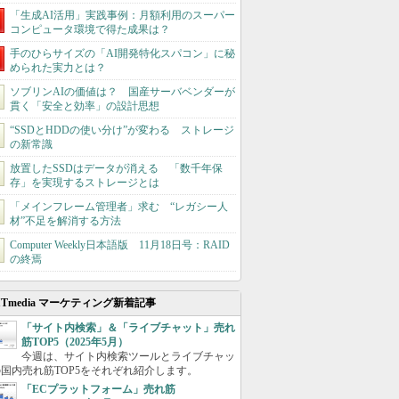
「生成AI活用」実践事例：月額利用のスーパー
コンピュータ環境で得た成果は？
手のひらサイズの「AI開発特化スパコン」に秘
められた実力とは？
ソブリンAIの価値は？ 国産サーバベンダーが
貫く「安全と効率」の設計思想
“SSDとHDDの使い分け”が変わる ストレージ
の新常識
放置したSSDはデータが消える 「数千年保
存」を実現するストレージとは
「メインフレーム管理者」求む “レガシー人
材”不足を解消する方法
Computer Weekly日本語版 11月18日号：RAID
の終焉
ITmedia マーケティング新着記事
「サイト内検索」＆「ライブチャット」売れ
筋TOP5（2025年5月）
今週は、サイト内検索ツールとライブチャッ
国内売れ筋TOP5をそれぞれ紹介します。
「ECプラットフォーム」売れ筋