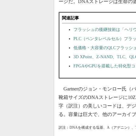
ージだ。DNAストレージは生命の
関連記事
フラッシュの後継技術は「ヘリウ
PLC（ペンタレベルセル）フラ
低価格・大容量のQLCフラッシ
3D XPoint、Z-NAND、TL
FPGAやGPUを搭載した特化
Gartnerのジョン・モンロー氏
靴箱サイズのDNAストレージに10
字（訳注）の美しいコードは、デ
る。容量は巨大で、他のアーカイ
訳注：DNAを構成する塩基、A（アデニン）、