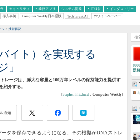
フラ
セキュリティ
業務アプリ
システム開発
IT経営
インダストリー
導入事例
Computer Weekly日本語版
ホワイトペーパー
TechTarget.AI
AI
経営とIT
医療IT
中堅・中小企業とIT
教育IT
ージ
技術解説
タバイト）を実現する
ジ」
80
題
ストレージは、膨大な容量と100万年レベルの保持能力を提供す
を紹介する。
[
Stephen Pritchard
，
Computer Weekly
]
ル通知
のデータを保存できるようになる。その根拠がDNAストレ