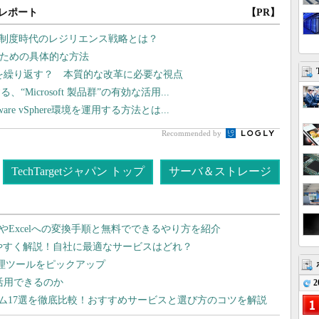
レポート
【PR】
価制度時代のレジリエンス戦略とは？
るための具体的な方法
”を繰り返す？ 本質的な改革に必要な視点
icrosoft 製品群”の有効な活用...
 vSphere環境を運用する方法とは...
Recommended by
TechTargetジャパン トップ
サーバ＆ストレージ
dやExcelへの変換手順と無料でできるやり方を紹介
りやすく解説！自社に最適なサービスはどれ？
管理ツールをピックアップ
で活用できるのか
2
テム17選を徹底比較！おすすめサービスと選び方のコツを解説