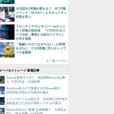
API設計の常識が変わる？ HTTP新
メソッド「QUERY」とセキュリティ
対策を学ぶ
フロンティアAIとサイバーセキュリ
ティ対策の現在地 「17万行のAIコ
ード分析」事例と公的ガイドライン
が示す道筋
「無線LANがつながらない」の苦情
をゼロに 3つの現場に学ぶネットワ
ーク改善術
»
一覧ページへ
サーバ＆ストレージ 新着記事
Azureは限界ギリギリ 絶好調Microsoftを襲
う「GPU不足」の深刻度
Broadcom値上げで加速するVMware移行
HPE幹部が明かすAI時代の備え
メインフレームは死なず AI活用で20年来の
高収益をたたき出す基幹システムの底力
Microsoft向けに“原発”を再稼働？ AI成長を
阻む「電力危機」の深刻度