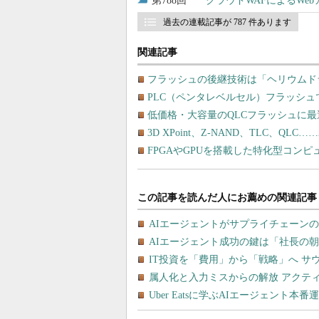
788
クラウドWAFによるWe
過去の連載記事が 787 件あります
関連記事
フラッシュの後継技術は「ヘリウムド
PLC（ペンタレベルセル）フラッシ
低価格・大容量のQLCフラッシュに
3D XPoint、Z-NAND、TLC、Q
FPGAやGPUを搭載した特化型コン