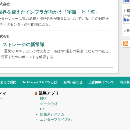
式会社
ト構
限界を迎えたインフラが向かう「宇宙」と「海」
ータセンターは電力消費と排熱処理が限界に近づいている。この難題を
のデータセンターの可能性に迫る。
／B
式会社
る ストレージの新常識
スト重視でHDD」という考え方は、もはや“過去の常識”になりつつある。
を見直すためのポイントを解説する。
くあるご質問
TechTargetジャパンとは
お問い合わせ
広告掲載について
利用規
ティ
業務アプリ
ティ
ERP
データ分析
CX
情報系システム
エンタープライズAI