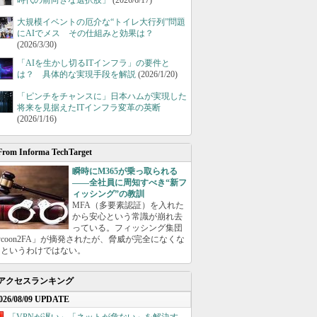
時代の前向きな選択肢」
(2026/6/17)
大規模イベントの厄介な“トイレ大行列”問題
にAIでメス その仕組みと効果は？
(2026/3/30)
「AIを生かし切るITインフラ」の要件と
は？ 具体的な実現手段を解説
(2026/1/20)
「ピンチをチャンスに」日本ハムが実現した
将来を見据えたITインフラ変革の英断
(2026/1/16)
From Informa TechTarget
瞬時にM365が乗っ取られる
――全社員に周知すべき“新フ
ィッシング”の教訓
MFA（多要素認証）を入れた
から安心という常識が崩れ去
っている。フィッシング集団
ycoon2FA」が摘発されたが、脅威が完全になくな
たというわけではない。
アクセスランキング
026/08/09 UPDATE