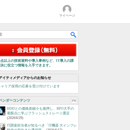
マイページ
00点以上の技術資料や導入事例など、IT導入の課
解決に役立つ情報を入手できます。
アイティメディアからのお知らせ
キャリア採用の応募を受け付けています
ベンダーコンテンツ
PR
HDDとの価格差縮小も後押し、BPO大手の
着眼点に学ぶフラッシュストレージ選定
(2026/6/29)
IT調達担当者が知るべき「IT機器 大インフレ