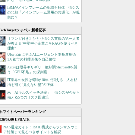
IBMがメインフレームの聖域を解体 情シス
の悲願「メインフレーム運用の共通化」が現
実に？
TechTargetジャパン 新着記事
【マンガ付き】ひとり情シス支援の第一人者
が教える”中堅中小企業こそRAGを使うべき
理由”
Uber Eatsに学ぶAIエージェント本番運用術
1万都市の料理画像を自己修復
Azureは限界ギリギリ 絶好調Microsoftを襲
う「GPU不足」の深刻度
IT業界の女性は9割が10年で消える 人材枯
渇を招く“見えない壁”の正体
米「AIキルスイッチ法案」 情シスが今から
備える5つのリスク回避策
ホワイトペーパーランキング
026/08/09 UPDATE
NAS選定ガイド：RAID構成からランサムウェ
ア対策まで見るべきポイントを解説