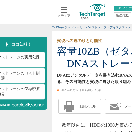
ITイン
製品比較
メディア
クラウド
エンタープライズ
ERP
仮想化
TechTargetジャパン
サーバ＆ストレージ
ディスクストレ
データ分析
サーバ＆ストレージ
実現への道のりと可能性
CX
スマートモバイル
ココ知り！
容量10ZB（ゼ
情報系システム
ネットワーク
NAストレージの実用化課
「DNAストレー
システム運用管理
NAストレージのコスト削
DNAにデジタルデータを書き込むDNA
見通し
る。その可能性と実現に向けた取り組み
NAストレージの保存密度
≫
2021年09月17日 08時00分 公開
限界
印刷／PDF
メー
数年以内に、HDDの1000万倍