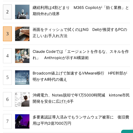
継続利用は4割どまり M365 Copilotが「効く業務」と
期待外れの境界
画面をティッシュで拭くのはNG Dellが推奨するPCの
正しいお手入れ方法
Claude Codeでは「エージェントを作るな、スキルを作
れ」 Anthropicが示すAI構築術
Broadcom値上げで加速するVMware移行 HPE幹部が
明かすAI時代の備え
沖縄電力、Notes脱却で年1万5000時間減 kintone市民
開発を安全に広げた6手
多要素認証導入済みでもランサムウェア被害に 復旧費
用は平均2億7000万円