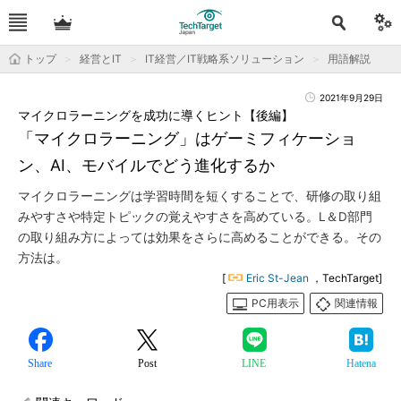
トップ
経営とIT
IT経営／IT戦略系ソリューション
用語解説
2021年9月29日
マイクロラーニングを成功に導くヒント【後編】
「マイクロラーニング」はゲーミフィケーショ
ン、AI、モバイルでどう進化するか
マイクロラーニングは学習時間を短くすることで、研修の取り組
みやすさや特定トピックの覚えやすさを高めている。L＆D部門
の取り組み方によっては効果をさらに高めることができる。その
方法は。
[
Eric St-Jean
，TechTarget]
PC用表示
関連情報
Share
Post
LINE
Hatena