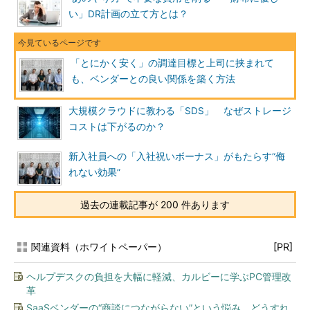
い」DR計画の立て方とは？
「とにかく安く」の調達目標と上司に挟まれて
も、ベンダーとの良い関係を築く方法
大規模クラウドに教わる「SDS」 なぜストレージ
コストは下がるのか？
新入社員への「入社祝いボーナス」がもたらす“侮
れない効果”
過去の連載記事が 200 件あります
関連資料（ホワイトペーパー）
[PR]
ヘルプデスクの負担を大幅に軽減、カルビーに学ぶPC管理改
革
SaaSベンダーの“商談につながらない”という悩み どうすれ