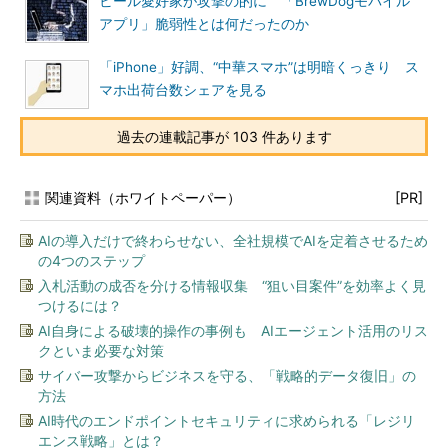
ビール愛好家が攻撃の的に 「BrewDogモバイル
アプリ」脆弱性とは何だったのか
「iPhone」好調、“中華スマホ”は明暗くっきり ス
マホ出荷台数シェアを見る
過去の連載記事が 103 件あります
関連資料（ホワイトペーパー）
[PR]
AIの導入だけで終わらせない、全社規模でAIを定着させるため
の4つのステップ
入札活動の成否を分ける情報収集 “狙い目案件”を効率よく見
つけるには？
AI自身による破壊的操作の事例も AIエージェント活用のリス
クといま必要な対策
サイバー攻撃からビジネスを守る、「戦略的データ復旧」の
方法
AI時代のエンドポイントセキュリティに求められる「レジリ
エンス戦略」とは？