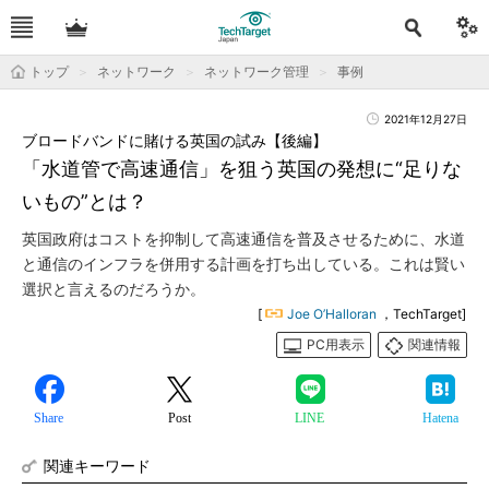
トップ
ネットワーク
ネットワーク管理
事例
2021年12月27日
ブロードバンドに賭ける英国の試み【後編】
「水道管で高速通信」を狙う英国の発想に“足りな
いもの”とは？
英国政府はコストを抑制して高速通信を普及させるために、水道
と通信のインフラを併用する計画を打ち出している。これは賢い
選択と言えるのだろうか。
[
Joe O’Halloran
，TechTarget]
PC用表示
関連情報
Share
Post
LINE
Hatena
関連キーワード