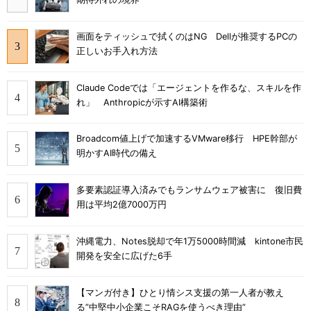
画面をティッシュで拭くのはNG Dellが推奨するPCの
正しいお手入れ方法
Claude Codeでは「エージェントを作るな、スキルを作
れ」 Anthropicが示すAI構築術
Broadcom値上げで加速するVMware移行 HPE幹部が
明かすAI時代の備え
多要素認証導入済みでもランサムウェア被害に 復旧費
用は平均2億7000万円
沖縄電力、Notes脱却で年1万5000時間減 kintone市民
開発を安全に広げた6手
【マンガ付き】ひとり情シス支援の第一人者が教え
る”中堅中小企業こそRAGを使うべき理由”