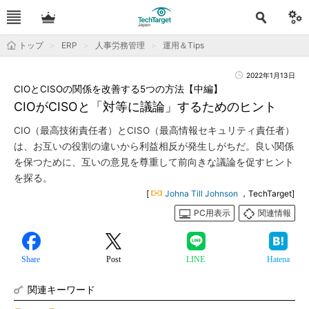
トップ
ERP
人事労務管理
運用＆Tips
2022年1月13日
CIOとCISOの関係を改善する5つの方法【中編】
CIOがCISOと「対等に議論」するためのヒント
CIO（最高技術責任者）とCISO（最高情報セキュリティ責任者）
は、お互いの役割の違いから利益相反が発生しがちだ。良い関係
を保つために、互いの意見を尊重して前向きな議論を促すヒント
を探る。
[
Johna Till Johnson
，TechTarget]
PC用表示
関連情報
Share
Post
LINE
Hatena
関連キーワード