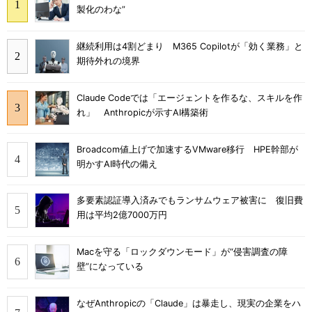
製化のわな”
継続利用は4割どまり M365 Copilotが「効く業務」と
期待外れの境界
Claude Codeでは「エージェントを作るな、スキルを作
れ」 Anthropicが示すAI構築術
Broadcom値上げで加速するVMware移行 HPE幹部が
明かすAI時代の備え
多要素認証導入済みでもランサムウェア被害に 復旧費
用は平均2億7000万円
Macを守る「ロックダウンモード」が“侵害調査の障
壁”になっている
なぜAnthropicの「Claude」は暴走し、現実の企業をハ