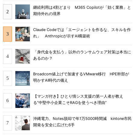
継続利用は4割どまり M365 Copilotが「効く業務」と
期待外れの境界
Claude Codeでは「エージェントを作るな、スキルを作
れ」 Anthropicが示すAI構築術
「身代金を支払う」以外のランサムウェア対策は本当に
あるのか？
Broadcom値上げで加速するVMware移行 HPE幹部が
明かすAI時代の備え
【マンガ付き】ひとり情シス支援の第一人者が教え
る”中堅中小企業こそRAGを使うべき理由”
沖縄電力、Notes脱却で年1万5000時間減 kintone市民
開発を安全に広げた6手