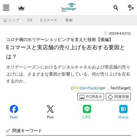
トップ
CX
Eコマース
事例
2022年4月21日
コロナ禍のホリデーショッピングを支えた技術【後編】
Eコマースと実店舗の売り上げを左右する要因と
は？
ホリデーシーズンにおけるデジタルチャネルおよび実店舗の売り
上げには、さまざまな要因が影響している。何が売り上げを左右
するのか。
[
Don Fluckinger
，TechTarget]
PC用表示
関連情報
Share
Post
LINE
Hatena
関連キーワード