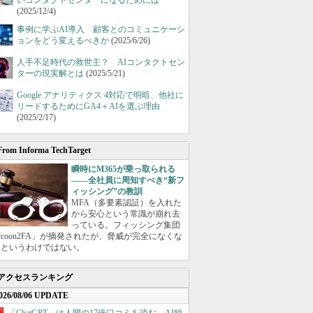
いコンタクトセンターになるためには
(2025/12/4)
事例に学ぶAI導入 顧客とのコミュニケーシ
ョンをどう変えるべきか
(2025/6/26)
人手不足時代の救世主？ AIコンタクトセン
ターの現実解とは
(2025/5/21)
Google アナリティクス 4対応で明暗、他社に
リードするためにGA4＋AIを選ぶ理由
(2025/2/17)
From Informa TechTarget
瞬時にM365が乗っ取られる
――全社員に周知すべき“新フ
ィッシング”の教訓
MFA（多要素認証）を入れた
から安心という常識が崩れ去
っている。フィッシング集団
ycoon2FA」が摘発されたが、脅威が完全になくな
たというわけではない。
アクセスランキング
026/08/06 UPDATE