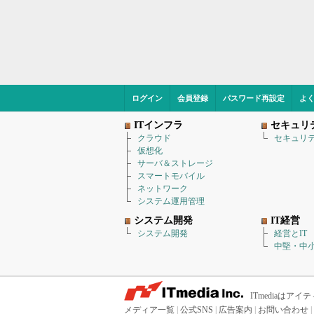
ログイン
会員登録
パスワード再設定
よ
ITインフラ
セキュリ
クラウド
セキュリ
仮想化
サーバ＆ストレージ
スマートモバイル
ネットワーク
システム運用管理
システム開発
IT経営
システム開発
経営とIT
中堅・中小
ITmediaは
メディア一覧
|
公式SNS
|
広告案内
|
お問い合わせ
|