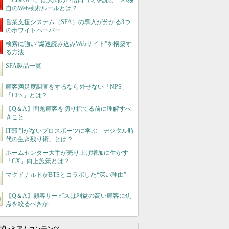
「ChatGPT」は人間の17倍口コミを読む AI独
自のWeb検索ルールとは？
営業支援システム（SFA）の導入が分かる3つ
のホワイトペーパー
検索に強い“爆速読み込みWebサイト”を構築す
る方法
SFA製品一覧
顧客満足度調査をするなら外せない「NPS」
「CES」とは？
【Q＆A】問題顧客を切り捨てる前に理解すべ
きこと
IT部門がないプロスポーツに学ぶ「デジタル時
代の生き残り術」とは？
ホームセンター大手が売り上げ増加に生かす
「CX」向上施策とは？
マクドナルドがBTSとコラボした“深い理由”
【Q＆A】顧客サービスは利益の高い顧客に焦
点を絞るべきか