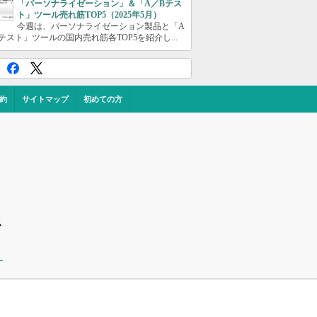
「パーソナライゼーション」＆「A／Bテス
ト」ツール売れ筋TOP5（2025年5月）
今週は、パーソナライゼーション製品と「A
テスト」ツールの国内売れ筋各TOP5を紹介し...
約
サイトマップ
初めての方
ス
ー