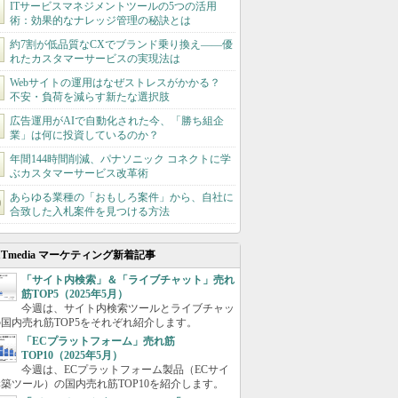
ITサービスマネジメントツールの5つの活用
術：効果的なナレッジ管理の秘訣とは
約7割が低品質なCXでブランド乗り換え――優
れたカスタマーサービスの実現法は
Webサイトの運用はなぜストレスがかかる？
不安・負荷を減らす新たな選択肢
広告運用がAIで自動化された今、「勝ち組企
業」は何に投資しているのか？
年間144時間削減、パナソニック コネクトに学
ぶカスタマーサービス改革術
あらゆる業種の「おもしろ案件」から、自社に
合致した入札案件を見つける方法
ITmedia マーケティング新着記事
「サイト内検索」＆「ライブチャット」売れ
筋TOP5（2025年5月）
今週は、サイト内検索ツールとライブチャッ
国内売れ筋TOP5をそれぞれ紹介します。
「ECプラットフォーム」売れ筋
TOP10（2025年5月）
今週は、ECプラットフォーム製品（ECサイ
築ツール）の国内売れ筋TOP10を紹介します。