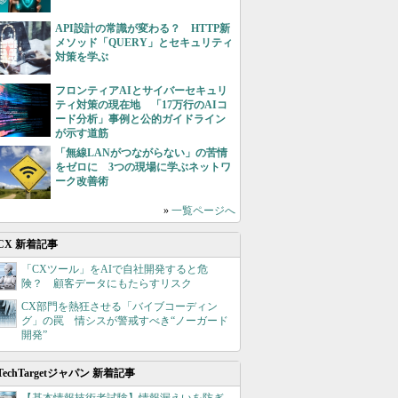
API設計の常識が変わる？ HTTP新
メソッド「QUERY」とセキュリティ
対策を学ぶ
フロンティアAIとサイバーセキュリ
ティ対策の現在地 「17万行のAIコ
ード分析」事例と公的ガイドライン
が示す道筋
「無線LANがつながらない」の苦情
をゼロに 3つの現場に学ぶネットワ
ーク改善術
»
一覧ページへ
CX 新着記事
「CXツール」をAIで自社開発すると危
険？ 顧客データにもたらすリスク
CX部門を熱狂させる「バイブコーディン
グ」の罠 情シスが警戒すべき“ノーガード
開発”
TechTargetジャパン 新着記事