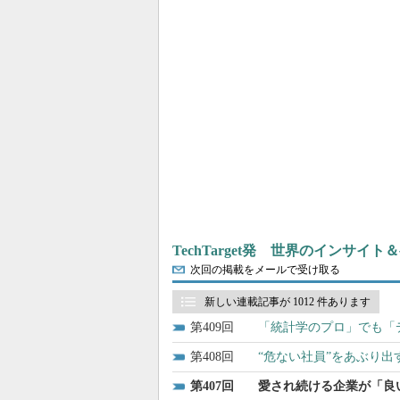
TechTarget発 世界のインサイ
次回の掲載をメールで受け取る
新しい連載記事が 1012 件あります
409
「統計学のプロ」でも「
408
“危ない社員”をあぶり
407
愛され続ける企業が「良