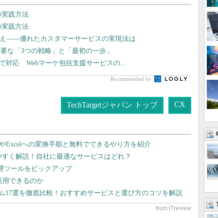
の実践方法
の実践方法
換え――優れたカスタマーサービスの実現法は
要な「3つの戦略」と「最初の一歩」
まで対応 Webマーケ包括支援サービスの...
Recommended by
CX
TechTargetジャパン トップ
dやExcelへの変換手順と無料でできるやり方を紹介
りやすく解説！自社に最適なサービスはどれ？
管理ツールをピックアップ
で活用できるのか
テム17選を徹底比較！おすすめサービスと選び方のコツを解説