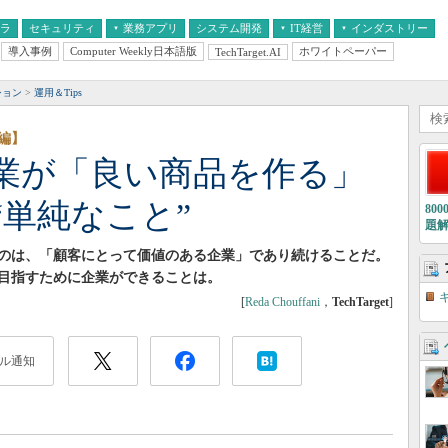
フラ
セキュリティ
業務アプリ
システム開発
IT経営
インダストリー
導入事例
Computer Weekly日本語版
ホワイトペーパー
TechTarget.AI
AI
経営とIT
医療IT
中堅・中小企業とIT
教育IT
ション
運用＆Tips
編】
業が「良い商品を作る」
単純なこと”
80
題
のは、「顧客にとって価値のある企業」であり続けることだ。
目指すために企業ができることは。
[
Reda Chouffani
，
TechTarget
]
ル通知