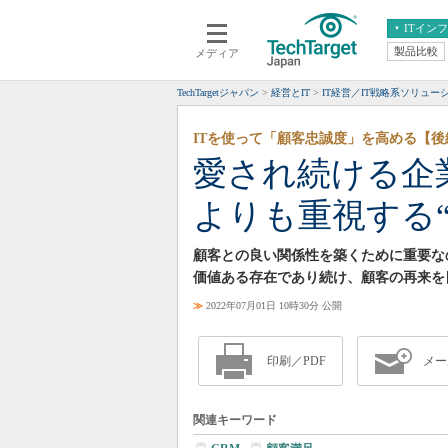
ITイン
製品比較
メディア
クラウド
エンタープライズ
ERP
仮想化
TechTargetジャパン
経営とIT
IT経営／IT戦略系ソリュー
データ分析
サーバ＆ストレージ
ITを使って「顧客忠誠度」を高める【後
CX
スマートモバイル
愛され続ける企
情報系システム
ネットワーク
よりも重視する“
システム運用管理
顧客との良い関係性を築くために重要な
価値ある存在であり続け、顧客の再来を
≫
2022年07月01日 10時30分 公開
印刷／PDF
メー
関連キーワード