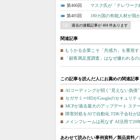
406
マスク氏が「テレワーク
405
180カ国の有能人材が我
過去の連載記事が 404 件あります
関連記事
もうかる企業こそ「共感力」を重視する
「顧客満足度調査」はなぜ嫌われるの
あわせて読みたい事例資料／製品資料／