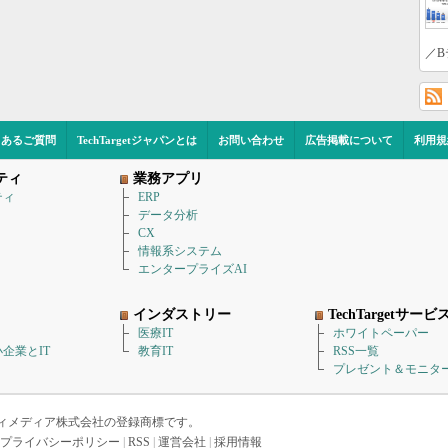
／B
くあるご質問
TechTargetジャパンとは
お問い合わせ
広告掲載について
利用規
ティ
業務アプリ
ティ
ERP
データ分析
CX
情報系システム
エンタープライズAI
インダストリー
TechTargetサービ
医療IT
ホワイトペーパー
企業とIT
教育IT
RSS一覧
プレゼント＆モニタ
アイティメディア株式会社の登録商標です。
プライバシーポリシー
|
RSS
|
運営会社
|
採用情報