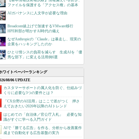
【基本情報技術者試験】情報漏えいを防ぎ、
ファイルを保護する「アクセス権」の基本
AIガバナンスに人文学が必要な理由
Broadcom値上げで加速するVMware移行
HPE幹部が明かすAI時代の備え
なぜAnthropicの「Claude」は暴走し、現実の
企業をハッキングしたのか
ひとり情シスの負荷を減らす 生成AIを「優
秀な部下」に変える活用例6選
ホワイトペーパーランキング
026/08/06 UPDATE
カスタマーサポートの属人化を防ぐ、仕組みづ
くりに必要な3つの要件とは？
「CX分野のAI活用」はここで差がつく 押さ
えておきたい2026年以降のAIトレンド
はじめての「自治体／官公庁入札」 必要な知
識がすぐに学べる入門ガイド
AIで「勝てる広告」を作る、分析から改善案作
成まで自動化する広告基盤の実力