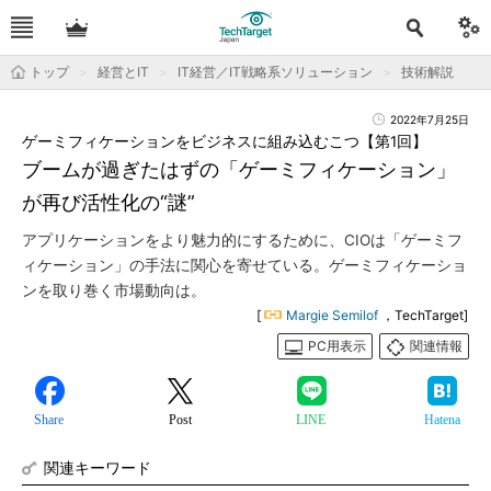
トップ
経営とIT
IT経営／IT戦略系ソリューション
技術解説
2022年7月25日
ゲーミフィケーションをビジネスに組み込むこつ【第1回】
ブームが過ぎたはずの「ゲーミフィケーション」
が再び活性化の“謎”
アプリケーションをより魅力的にするために、CIOは「ゲーミフ
ィケーション」の手法に関心を寄せている。ゲーミフィケーショ
ンを取り巻く市場動向は。
[
Margie Semilof
，TechTarget]
PC用表示
関連情報
Share
Post
LINE
Hatena
関連キーワード