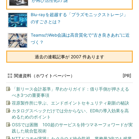
が再び活性化の“謎”
Blu-rayを超越する「プラズモニックストレージ」
のすごさとは？
TeamsのWeb会議は高音質化で“古き良きあれ”に近
づく？
過去の連載記事が 2007 件あります
関連資料（ホワイトペーパー）
[PR]
「新リース会計基準」早わかりガイド：借り手側が押さえる
べき3つの重要事項
荏原製作所に学ぶ、エンドポイントセキュリティ刷新の秘訣
カタログスペックだけでは分からない、EDRの導入効果を高
めるためのポイント
OSSでは困難 100超のサービスを持つマネーフォワードが実
践した統合監視術
NTTドコモが実践したクラウド統合監視 業務量2倍でも残業