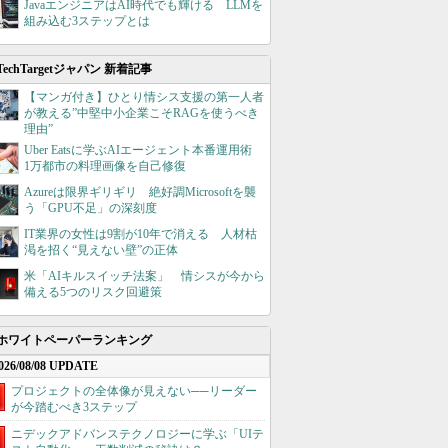
JavaエンジニアはAI時代でも輝ける LLMを
組み込む3ステップとは
TechTargetジャパン 新着記事
【マンガ付き】ひとり情シス支援の第一人者
が教える”中堅中小企業こそRAGを使うべき
理由”
Uber Eatsに学ぶAIエージェント本番運用術
1万都市の料理画像を自己修復
Azureは限界ギリギリ 絶好調Microsoftを襲
う「GPU不足」の深刻度
IT業界の女性は9割が10年で消える 人材枯
渇を招く“見えない壁”の正体
米「AIキルスイッチ法案」 情シスが今から
備える5つのリスク回避策
ホワイトペーパーランキング
026/08/08 UPDATE
プロジェクトの全体像が見えない──リーダー
が今踏むべき3ステップ
ニデックアドバンステクノロジーに学ぶ「UIテ