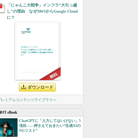
「にゃんこ大戦争」インフラ“大引っ越
し”の理由 なぜAWSからGoogle Cloud
に？
ダウンロード
 プレミアムコンテンツライブラリへ
＠IT eBook
ChatGPTに「入力してはいけない」5
項目――押さえておきたい“生成AIの
NGリスト”