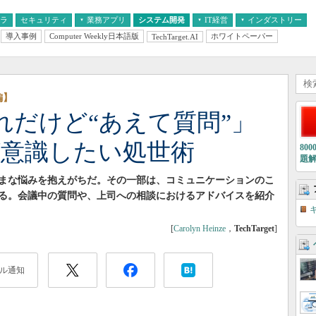
フラ
セキュリティ
業務アプリ
システム開発
IT経営
インダストリー
導入事例
Computer Weekly日本語版
ホワイトペーパー
TechTarget.AI
AI
経営とIT
医療IT
中堅・中小企業とIT
教育IT
編】
れだけど“あえて質問”」
が意識したい処世術
80
題
まな悩みを抱えがちだ。その一部は、コミュニケーションのこ
る。会議中の質問や、上司への相談におけるアドバイスを紹介
[
Carolyn Heinze
，
TechTarget
]
ル通知