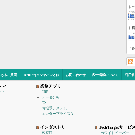
トの
ト構
／B
くあるご質問
TechTargetジャパンとは
お問い合わせ
広告掲載について
利用規
ティ
業務アプリ
ティ
ERP
データ分析
CX
情報系システム
エンタープライズAI
インダストリー
TechTargetサービ
医療IT
ホワイトペーパー