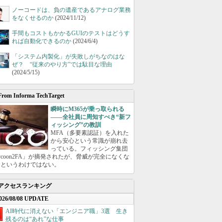
ノーコードは、負の遺産であるアナログ業務
をなくせるのか
(2024/11/12)
手間もコストもかかるGUIのテストはどうす
れば自動化できるのか
(2024/6/4)
「システム内製化」が失敗しがちなのはな
ぜ？ “従来のやり方”では駄目な理由
(2024/5/15)
From Informa TechTarget
瞬時にM365が乗っ取られる
――全社員に周知すべき“新フ
ィッシング”の教訓
MFA（多要素認証）を入れた
から安心という常識が崩れ去
っている。フィッシング集団
ycoon2FA」が摘発されたが、脅威が完全になくな
たというわけではない。
アクセスランキング
026/08/08 UPDATE
AI時代に消えない「エンジニア職」3選 生き
残るのは“あれ”な仕事