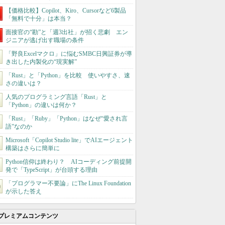
【価格比較】Copilot、Kiro、Cursorなど6製品
「無料で十分」は本当？
面接官の“勘”と「週3出社」が招く悲劇 エン
ジニアが逃げ出す職場の条件
「野良Excelマクロ」に悩むSMBC日興証券が導
き出した内製化の“現実解”
「Rust」と「Python」を比較 使いやすさ、速
さの違いは？
人気のプログラミング言語「Rust」と
「Python」の違いは何か？
「Rust」「Ruby」「Python」はなぜ“愛され言
語”なのか
Microsoft「Copilot Studio lite」でAIエージェント
構築はさらに簡単に
Python信仰は終わり？ AIコーディング前提開
発で「TypeScript」が台頭する理由
「プログラマー不要論」にThe Linux Foundation
が示した答え
プレミアムコンテンツ