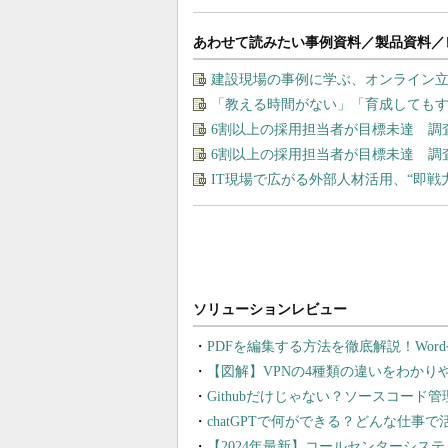
あわせて読みたい事例資料／製品資料／
建設現場の事例に学ぶ、オンライン
「教える時間がない」「育成しても
6割以上の採用担当者が目標未達 調
6割以上の採用担当者が目標未達 調
IT現場で広がる外部人材活用、“即
PDFを編集する方法を徹底解説！Wor
【図解】VPNの4種類の違いをわか
Githubだけじゃない？ソースコード
chatGPTで何ができる？どんな仕事
【2024年最新】コールセンターシス