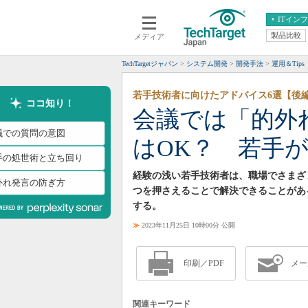
ITイン
製品比較
メディア
クラウド
エンタープライズ
ERP
仮想化
TechTargetジャパン
システム開発
開発手法
運用＆Tips
データ分析
サーバ＆ストレージ
若手技術者に向けたアドバイス6選【後
CX
スマートモバイル
ココ知り！
会議では「的外
情報系システム
ネットワーク
議での質問の意図
はOK？ 若手
システム運用管理
手の処世術と立ち回り
経験の浅い若手技術者は、職場でさまざ
外れ発言の防ぎ方
つを押さえることで解決できることがあ
する。
≫
2023年11月25日 10時00分 公開
印刷／PDF
メー
関連キーワード