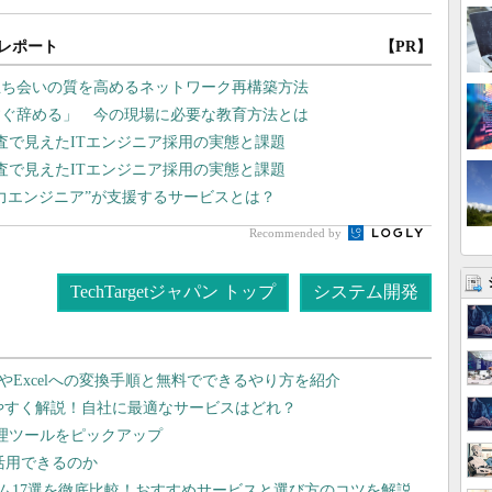
レポート
【PR】
立ち会いの質を高めるネットワーク再構築方法
すぐ辞める」 今の現場に必要な教育方法とは
査で見えたITエンジニア採用の実態と課題
査で見えたITエンジニア採用の実態と課題
戦力エンジニア”が支援するサービスとは？
Recommended by
TechTargetジャパン トップ
システム開発
dやExcelへの変換手順と無料でできるやり方を紹介
りやすく解説！自社に最適なサービスはどれ？
管理ツールをピックアップ
で活用できるのか
テム17選を徹底比較！おすすめサービスと選び方のコツを解説