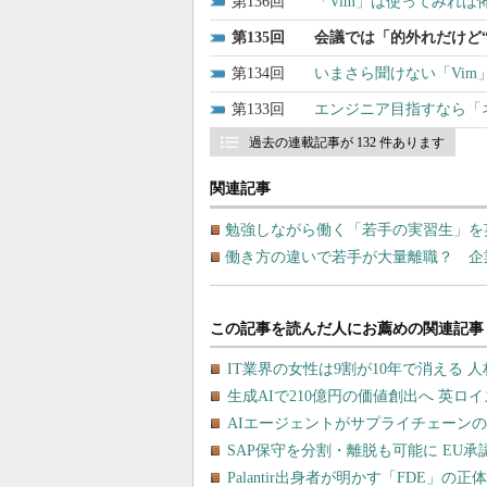
136
「Vim」は使ってみれば
135
会議では「的外れだけど
134
いまさら聞けない「Vim
133
エンジニア目指すなら「
過去の連載記事が 132 件あります
関連記事
勉強しながら働く「若手の実習生」を
働き方の違いで若手が大量離職？ 企