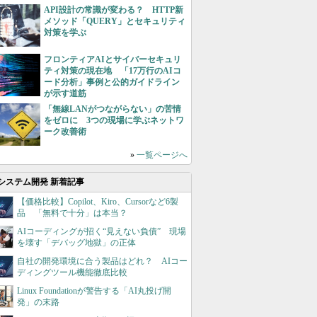
API設計の常識が変わる？ HTTP新
メソッド「QUERY」とセキュリティ
対策を学ぶ
フロンティアAIとサイバーセキュリ
ティ対策の現在地 「17万行のAIコ
ード分析」事例と公的ガイドライン
が示す道筋
「無線LANがつながらない」の苦情
をゼロに 3つの現場に学ぶネットワ
ーク改善術
»
一覧ページへ
システム開発 新着記事
【価格比較】Copilot、Kiro、Cursorなど6製
品 「無料で十分」は本当？
AIコーディングが招く“見えない負債” 現場
を壊す「デバッグ地獄」の正体
自社の開発環境に合う製品はどれ？ AIコー
ディングツール機能徹底比較
Linux Foundationが警告する「AI丸投げ開
発」の末路