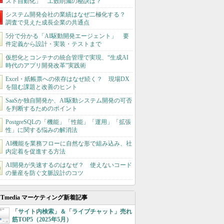
スト自動化」 工数削減の秘訣は？
システム開発会社の業績はなぜ二極化する？
調査で見えた成長企業の共通点
5分で分かる「AI駆動開発エージェント」 要
件定義から設計・実装・テストまで
仮想化とコンテナの統合管理で実現、“生成AI
時代のアプリ開発改革”実践術
Excel・紙帳票への依存はなぜ続く？ 現場DX
を阻む課題と改善のヒント
SaaSか独自開発か、AI駆動システム開発の可否
を判断するためのポイント
PostgreSQLの「機能」「性能」「運用」「拡張
性」に関する悩みの解消法
AI機能を業務フローに自然な形で組み込み、社
内定着を促進する方法
AI開発が失速するのはなぜ？ 使えないコード
の量産を防ぐ文脈設計のコツ
ITmedia マーケティング新着記事
「サイト内検索」＆「ライブチャット」売れ
筋TOP5（2025年5月）