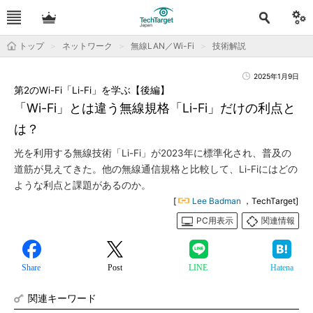
トップ
ネットワーク
無線LAN／Wi-Fi
技術解説
2025年1月9日
第2のWi-Fi「Li-Fi」を学ぶ【後編】
「Wi-Fi」とは違う無線規格「Li-Fi」だけの利点と
は？
光を利用する無線技術「Li-Fi」が2023年に標準化され、普及の
道筋が見えてきた。他の無線通信規格と比較して、Li-Fiにはどの
ような利点と課題があるのか。
[
Lee Badman
，TechTarget]
PC用表示
関連情報
Share
Post
LINE
Hatena
関連キーワード