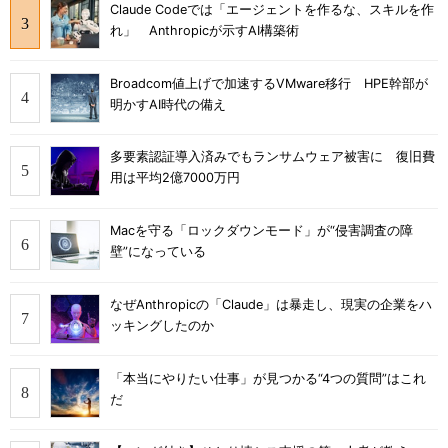
Claude Codeでは「エージェントを作るな、スキルを作
れ」 Anthropicが示すAI構築術
Broadcom値上げで加速するVMware移行 HPE幹部が
明かすAI時代の備え
多要素認証導入済みでもランサムウェア被害に 復旧費
用は平均2億7000万円
Macを守る「ロックダウンモード」が“侵害調査の障
壁”になっている
なぜAnthropicの「Claude」は暴走し、現実の企業をハ
ッキングしたのか
「本当にやりたい仕事」が見つかる“4つの質問”はこれ
だ