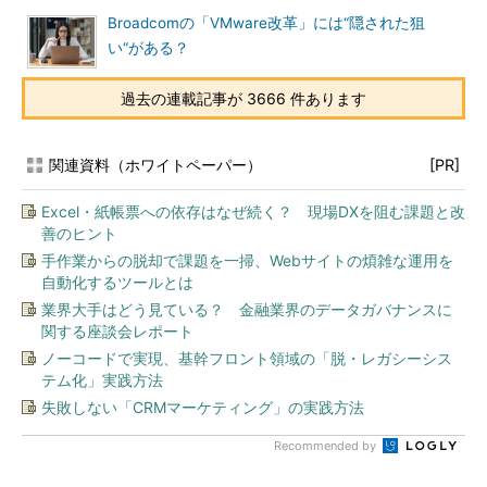
Broadcomの「VMware改革」には“隠された狙
い“がある？
過去の連載記事が 3666 件あります
関連資料（ホワイトペーパー）
[PR]
Excel・紙帳票への依存はなぜ続く？ 現場DXを阻む課題と改
善のヒント
手作業からの脱却で課題を一掃、Webサイトの煩雑な運用を
自動化するツールとは
業界大手はどう見ている？ 金融業界のデータガバナンスに
関する座談会レポート
ノーコードで実現、基幹フロント領域の「脱・レガシーシス
テム化」実践方法
失敗しない「CRMマーケティング」の実践方法
Recommended by