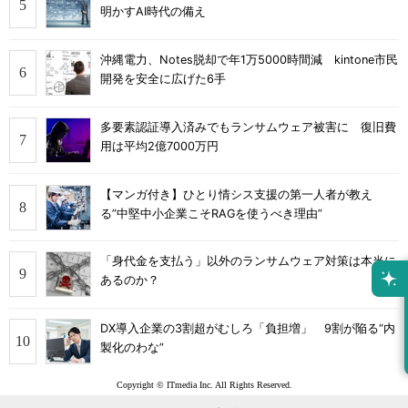
明かすAI時代の備え
沖縄電力、Notes脱却で年1万5000時間減 kintone市民
開発を安全に広げた6手
多要素認証導入済みでもランサムウェア被害に 復旧費
用は平均2億7000万円
【マンガ付き】ひとり情シス支援の第一人者が教え
る”中堅中小企業こそRAGを使うべき理由”
「身代金を支払う」以外のランサムウェア対策は本当に
あるのか？
DX導入企業の3割超がむしろ「負担増」 9割が陥る“内
製化のわな”
Copyright © ITmedia Inc. All Rights Reserved.