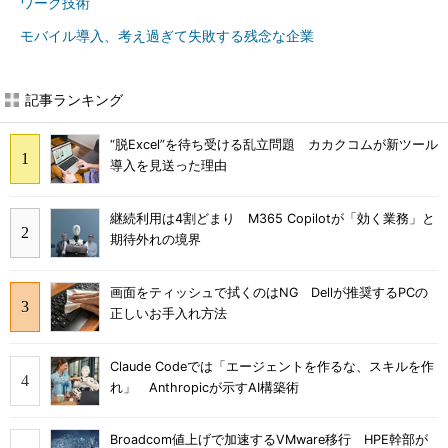
ワーク技術
モバイル導入、考え過ぎて失敗する残念な企業
記事ランキング
“脱Excel”を待ち受ける乱立問題 カカクコムが新ツール
導入を見送った理由
継続利用は4割どまり M365 Copilotが「効く業務」と
期待外れの境界
画面をティッシュで拭くのはNG Dellが推奨するPCの
正しいお手入れ方法
Claude Codeでは「エージェントを作るな、スキルを作
れ」 Anthropicが示すAI構築術
Broadcom値上げで加速するVMware移行 HPE幹部が