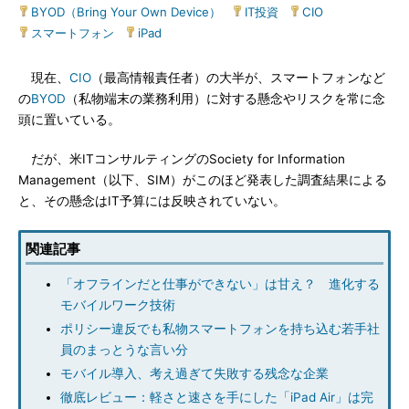
BYOD（Bring Your Own Device）
|
IT投資
|
CIO
|
スマートフォン
|
iPad
現在、
CIO
（最高情報責任者）の大半が、スマートフォンなど
の
BYOD
（私物端末の業務利用）に対する懸念やリスクを常に念
頭に置いている。
だが、米ITコンサルティングのSociety for Information
Management（以下、SIM）がこのほど発表した調査結果による
と、その懸念はIT予算には反映されていない。
関連記事
「オフラインだと仕事ができない」は甘え？ 進化する
モバイルワーク技術
ポリシー違反でも私物スマートフォンを持ち込む若手社
員のまっとうな言い分
モバイル導入、考え過ぎて失敗する残念な企業
徹底レビュー：軽さと速さを手にした「iPad Air」は完