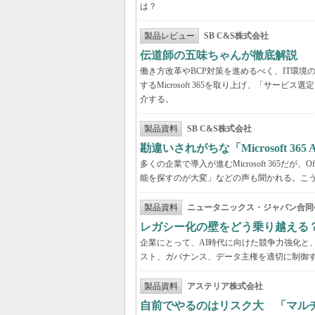
は？
製品レビュー
SB C&S株式会社
伝道師の五味ちゃんが徹底解説 「Mic
働き方改革やBCP対策を進めるべく、IT環
するMicrosoft 365を取り上げ、「サ
介する。
製品資料
SB C&S株式会社
勘違いされがちな「Microsoft 3
多くの企業で導入が進むMicrosoft 365だ
能を探すのが大変」などの声も聞かれる。こうしたよ
製品資料
ニュータニックス・ジャパン合同
レガシー化の壁をどう乗り越える
企業にとって、AI時代に向けた競争力強化と
スト、ガバナンス、データ主権を適切に制御
製品資料
アステリア株式会社
自前でやるのはリスク大 「マル