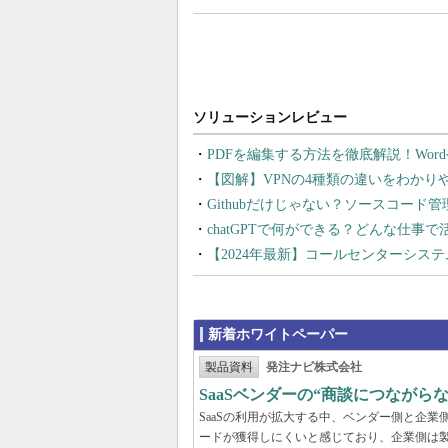
PDFを編集する方法を徹底解説！Wor
【図解】VPNの4種類の違いをわか
Githubだけじゃない？ソースコード
chatGPTで何ができる？どんな仕事
【2024年最新】コールセンターシス
新着ホワイトペーパー
製品資料
発注ナビ株式会社
SaaSベンダーの“商談につなが
SaaSの利用が拡大する中、ベンダー側と企
ードが獲得しにくいと感じており、企業側は