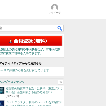
マイページ
00点以上の技術資料や導入事例など、IT導入の課
解決に役立つ情報を入手できます。
アイティメディアからのお知らせ
キャリア採用の応募を受け付けています
ベンダーコンテンツ
PR
経理部の懸案事項も次々に解消 東京ガスに
学ぶ会計基盤刷新から始める経理DX
(2026/3/19)
「GPUクラスタ」利用のハードルを大幅に引