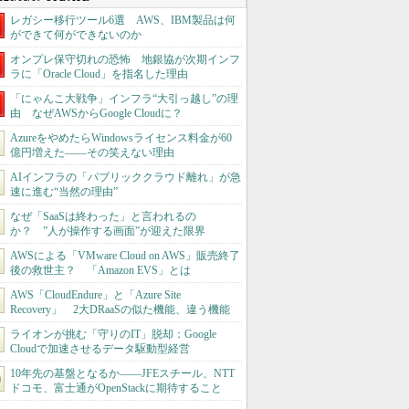
レガシー移行ツール6選 AWS、IBM製品は何
ができて何ができないのか
オンプレ保守切れの恐怖 地銀協が次期インフ
ラに「Oracle Cloud」を指名した理由
「にゃんこ大戦争」インフラ“大引っ越し”の理
由 なぜAWSからGoogle Cloudに？
AzureをやめたらWindowsライセンス料金が60
億円増えた――その笑えない理由
AIインフラの「パブリッククラウド離れ」が急
速に進む“当然の理由”
なぜ「SaaSは終わった」と言われるの
か？ ”人が操作する画面”が迎えた限界
AWSによる「VMware Cloud on AWS」販売終了
後の救世主？ 「Amazon EVS」とは
AWS「CloudEndure」と「Azure Site
Recovery」 2大DRaaSの似た機能、違う機能
ライオンが挑む「守りのIT」脱却：Google
Cloudで加速させるデータ駆動型経営
10年先の基盤となるか――JFEスチール、NTT
ドコモ、富士通がOpenStackに期待すること