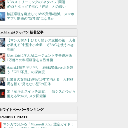
NBAストリーミングの“ネタバレ”問題
AWSとタッグで挑む「遅延」との戦い
検証環境を廃止してAWS費用4割減 スマホ
アプリ開発の"新常識"になるか
TechTargetジャパン 新着記事
【マンガ付き】ひとり情シス支援の第一人者
が教える”中堅中小企業こそRAGを使うべき
理由”
Uber Eatsに学ぶAIエージェント本番運用術
1万都市の料理画像を自己修復
Azureは限界ギリギリ 絶好調Microsoftを襲
う「GPU不足」の深刻度
IT業界の女性は9割が10年で消える 人材枯
渇を招く“見えない壁”の正体
米「AIキルスイッチ法案」 情シスが今から
備える5つのリスク回避策
ホワイトペーパーランキング
026/08/07 UPDATE
マンガで分かる「Microsoft 365」選定ガイド：