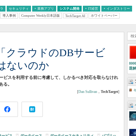
フラ
セキュリティ
業務アプリ
システム開発
IT経営
インダストリー
導入事例
Computer Weekly日本語版
ホワイトペーパー
TechTarget.AI
AI
経営とIT
医療IT
中堅・中小企業とIT
教育IT
「クラウドのDBサービ
はないのか
80
題
ービスを利用する前に考慮して、しかるべき対応を取らなけれ
ある。
[
Dan Sullivan
，
TechTarget
]
サービス
|
データベース
|
データベースセキュリティ
|
パブリッ