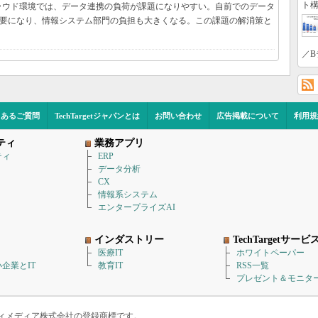
ト構
ラウド環境では、データ連携の負荷が課題になりやすい。自前でのデータ
必要になり、情報システム部門の負担も大きくなる。この課題の解消策と
／B
くあるご質問
TechTargetジャパンとは
お問い合わせ
広告掲載について
利用規
ティ
業務アプリ
ティ
ERP
データ分析
CX
情報系システム
エンタープライズAI
インダストリー
TechTargetサービ
医療IT
ホワイトペーパー
企業とIT
教育IT
RSS一覧
プレゼント＆モニタ
アイティメディア株式会社の登録商標です。