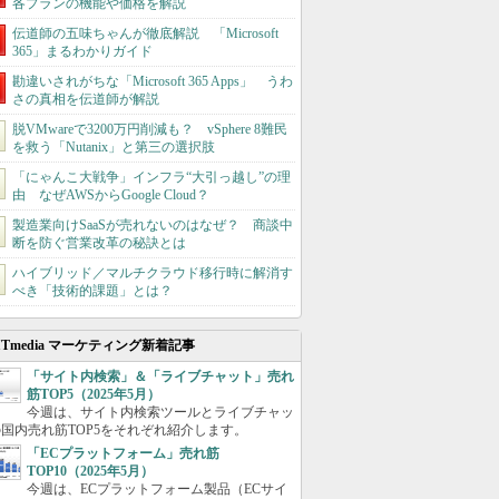
各プランの機能や価格を解説
伝道師の五味ちゃんが徹底解説 「Microsoft
365」まるわかりガイド
勘違いされがちな「Microsoft 365 Apps」 うわ
さの真相を伝道師が解説
脱VMwareで3200万円削減も？ vSphere 8難民
を救う「Nutanix」と第三の選択肢
「にゃんこ大戦争」インフラ“大引っ越し”の理
由 なぜAWSからGoogle Cloud？
製造業向けSaaSが売れないのはなぜ？ 商談中
断を防ぐ営業改革の秘訣とは
ハイブリッド／マルチクラウド移行時に解消す
べき「技術的課題」とは？
ITmedia マーケティング新着記事
「サイト内検索」＆「ライブチャット」売れ
筋TOP5（2025年5月）
今週は、サイト内検索ツールとライブチャッ
国内売れ筋TOP5をそれぞれ紹介します。
「ECプラットフォーム」売れ筋
TOP10（2025年5月）
今週は、ECプラットフォーム製品（ECサイ