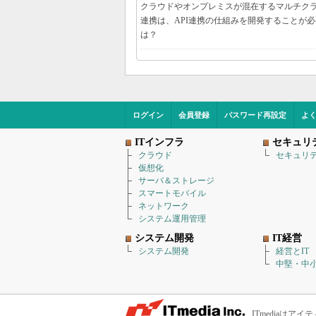
クラウドやオンプレミスが混在するマルチク
連携は、API連携の仕組みを開発することが
は？
ログイン
会員登録
パスワード再設定
よ
ITインフラ
セキュリ
クラウド
セキュリ
仮想化
サーバ＆ストレージ
スマートモバイル
ネットワーク
システム運用管理
システム開発
IT経営
システム開発
経営とIT
中堅・中小
ITmediaは