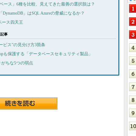
ータベース」6種を比較、見えてきた最善の選択肢は？
ynamoDB」はSQL Azureの脅威になるか？
ベース四天王
る記事
ービス”の見分け方3箇条
oopも保護する「データベースセキュリティ製品」
がちな5つの弱点