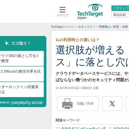
ITイン
製品比較
メディア
クラウド
エンタープライズ
ERP
仮想化
TechTargetジャパン
セキュリティ
情報漏えい対策
比較
データ分析
サーバ＆ストレージ
IaaS利用時との違いは？
CX
スマートモバイル
ココ知り！
選択肢が増える
情報系システム
ネットワーク
ラウドDBの落とし穴を3
ス」に落とし穴
システム運用管理
で整理
aSとDBaaSの責任分界を比
クラウドデータベースサービスには、サ
ばならない幾つかのセキュリティ問題が
ンダーロックイン回避策
≫
2015年10月26日 15時00分 公開
要点
印刷／PDF
関連キーワード
クラウドコンピューティング
|
クラウド