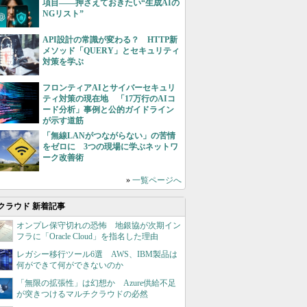
項目――押さえておきたい“生成AIの
NGリスト”
API設計の常識が変わる？ HTTP新
メソッド「QUERY」とセキュリティ
対策を学ぶ
フロンティアAIとサイバーセキュリ
ティ対策の現在地 「17万行のAIコ
ード分析」事例と公的ガイドライン
が示す道筋
「無線LANがつながらない」の苦情
をゼロに 3つの現場に学ぶネットワ
ーク改善術
»
一覧ページへ
クラウド 新着記事
オンプレ保守切れの恐怖 地銀協が次期イン
フラに「Oracle Cloud」を指名した理由
レガシー移行ツール6選 AWS、IBM製品は
何ができて何ができないのか
「無限の拡張性」は幻想か Azure供給不足
が突きつけるマルチクラウドの必然