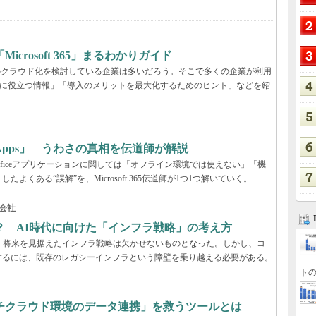
rosoft 365」まるわかりガイド
境のクラウド化を検討している企業は多いだろう。そこで多くの企業が利用
ービス選定に役立つ情報」「導入のメリットを最大化するためのヒント」などを紹
65 Apps」 うわさの真相を伝道師が解説
が、Officeアプリケーションに関しては「オフライン環境では使えない」「機
くある“誤解”を、Microsoft 365伝道師が1つ1つ解いていく。
会社
？ AI時代に向けた「インフラ戦略」の考え方
、将来を見据えたインフラ戦略は欠かせないものとなった。しかし、コ
するには、既存のレガシーインフラという障壁を乗り越える必要がある。
トの
チクラウド環境のデータ連携」を救うツールとは