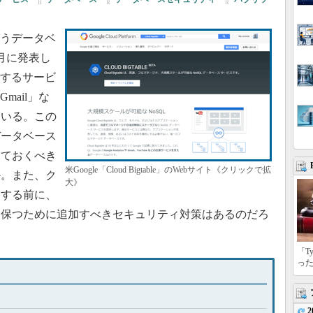
」というデータベ
5月に発表し
が提供するサービ
mail」な
ている。この
データベース
しておくべき
米Google「Cloud Bigtable」のWebサイト《クリックで拡
か。また、ク
大》
用する前に、
に保つために追加すべきセキュリティ対策はあるのだろ
「T
っ
2