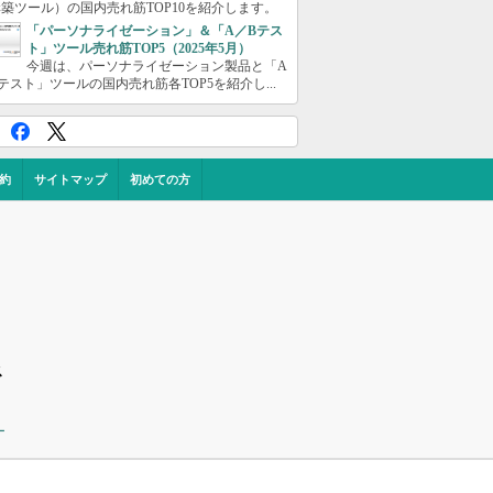
築ツール）の国内売れ筋TOP10を紹介します。
「パーソナライゼーション」＆「A／Bテス
ト」ツール売れ筋TOP5（2025年5月）
今週は、パーソナライゼーション製品と「A
テスト」ツールの国内売れ筋各TOP5を紹介し...
約
サイトマップ
初めての方
ス
ー