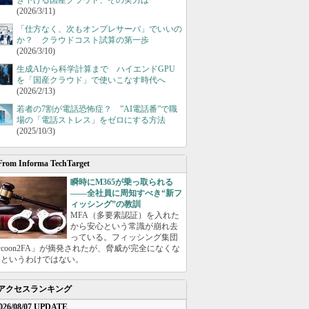
き下げる国産クラウド、その実力は
(2026/3/11)
「仕方なく、次もオンプレサーバ」でいいの
か？ クラウドコスト試算の第一歩
(2026/3/10)
生成AIから科学計算まで ハイエンドGPU
を「国産クラウド」で使いこなす時代へ
(2026/2/13)
若者の7割が電話恐怖症？ ”AI電話番”で職
場の「電話ストレス」をゼロにする方法
(2025/10/3)
From Informa TechTarget
瞬時にM365が乗っ取られる
――全社員に周知すべき“新フ
ィッシング”の教訓
MFA（多要素認証）を入れた
から安心という常識が崩れ去
っている。フィッシング集団
ycoon2FA」が摘発されたが、脅威が完全になくな
たというわけではない。
アクセスランキング
026/08/07 UPDATE